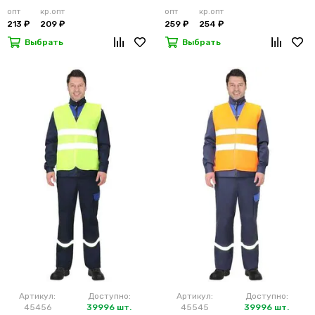
лимонный
м2)
опт
кр.опт
опт
кр.опт
213 ₽
209 ₽
259 ₽
254 ₽
Выбрать
Выбрать
Артикул:
Доступно:
Артикул:
Доступно:
45456
39996 шт.
45545
39996 шт.