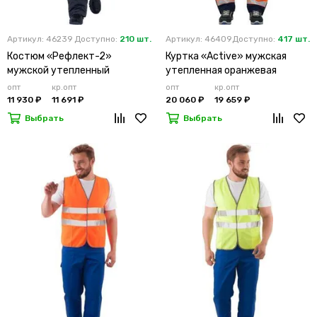
Артикул: 46239
Доступно:
210 шт.
Артикул: 46409
Доступно:
417 шт.
Костюм «Рефлект-2»
Куртка «Active» мужская
мужской утепленный
утепленная оранжевая
оранжевый с п/к
опт
кр.опт
опт
кр.опт
11 930 ₽
11 691 ₽
20 060 ₽
19 659 ₽
Выбрать
Выбрать