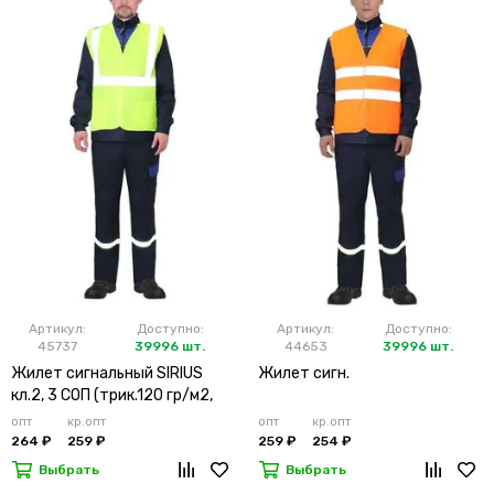
Артикул:
Доступно:
Артикул:
Доступно:
45737
39996 шт.
44653
39996 шт.
Жилет сигнальный SIRIUS
Жилет сигн.
кл.2, 3 СОП (трик.120 гр/м2,
карманы) лимонный
опт
кр.опт
опт
кр.опт
264 ₽
259 ₽
259 ₽
254 ₽
Выбрать
Выбрать