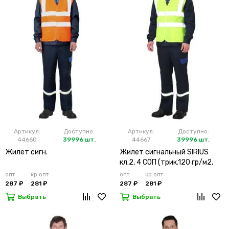
Артикул:
Доступно:
Артикул:
Доступно:
44660
39996 шт.
44667
39996 шт.
Жилет сигн.
Жилет сигнальный SIRIUS
кл.2, 4 СОП (трик.120 гр/м2,
карманы) лимонный
опт
кр.опт
опт
кр.опт
287 ₽
281 ₽
287 ₽
281 ₽
Выбрать
Выбрать