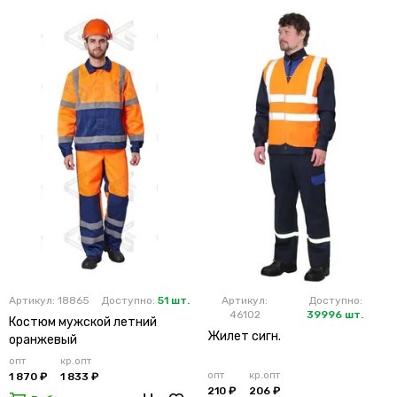
Артикул: 18865
Доступно:
51 шт.
Артикул:
Доступно:
46102
39996 шт.
Костюм мужской летний
Жилет сигн.
оранжевый
опт
кр.опт
опт
кр.опт
1 870 ₽
1 833 ₽
210 ₽
206 ₽