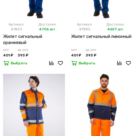
Артикул:
Доступно:
Артикул:
Доступно:
47853
4706 шт.
47885
4657 шт.
Жилет сигнальный
Жилет сигнальный лимонный
оранжевый
опт
кр.опт
опт
кр.опт
401 ₽
393 ₽
401 ₽
393 ₽
Выбрать
Выбрать