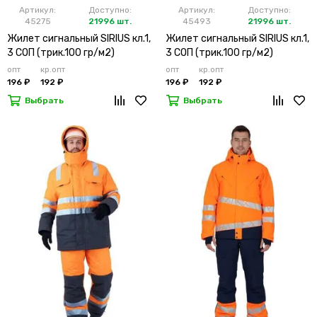
Артикул:
Доступно:
Артикул:
Доступно:
45275
21996 шт.
45493
21996 шт.
Жилет сигнальный SIRIUS кл.1,
Жилет сигнальный SIRIUS кл.1,
3 СОП (трик.100 гр/м2)
3 СОП (трик.100 гр/м2)
лимонный
оранжевый
опт
кр.опт
опт
кр.опт
196 ₽
192 ₽
196 ₽
192 ₽
Выбрать
Выбрать