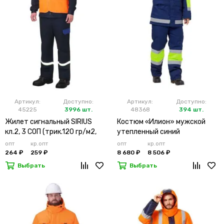
Артикул:
Доступно:
Артикул:
Доступно:
45225
3996 шт.
48368
394 шт.
Жилет сигнальный SIRIUS
Костюм «Илион» мужской
кл.2, 3 СОП (трик.120 гр/м2,
утепленный синий
карманы) оранжевый
опт
кр.опт
опт
кр.опт
264 ₽
259 ₽
8 680 ₽
8 506 ₽
Выбрать
Выбрать