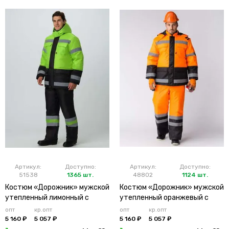
Артикул:
Доступно:
Артикул:
Доступно:
51538
1365 шт.
48802
1124 шт.
Костюм «Дорожник» мужской
Костюм «Дорожник» мужской
утепленный лимонный с
утепленный оранжевый с
брюками
брюками
опт
кр.опт
опт
кр.опт
5 160 ₽
5 057 ₽
5 160 ₽
5 057 ₽