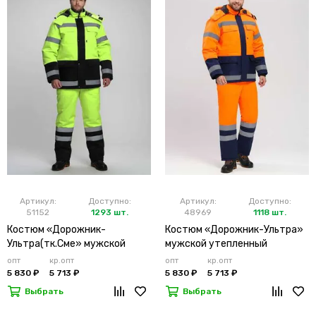
Артикул:
Доступно:
Артикул:
Доступно:
51152
1293 шт.
48969
1118 шт.
Костюм «Дорожник-
Костюм «Дорожник-Ультра»
Ультра(тк.Сме» мужской
мужской утепленный
утепленный лимонный
оранжевый
опт
кр.опт
опт
кр.опт
5 830 ₽
5 713 ₽
5 830 ₽
5 713 ₽
Выбрать
Выбрать