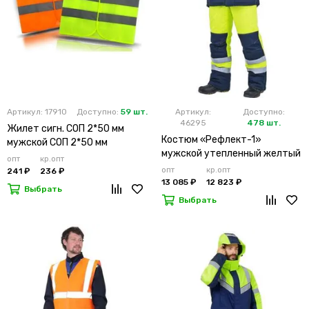
Артикул: 17910
Доступно:
59 шт.
Артикул:
Доступно:
46295
478 шт.
Жилет сигн. СОП 2*50 мм
Костюм «Рефлект-1»
мужской СОП 2*50 мм
мужской утепленный желтый
опт
кр.опт
с п/к
опт
кр.опт
241 ₽
236 ₽
13 085 ₽
12 823 ₽
Выбрать
Выбрать