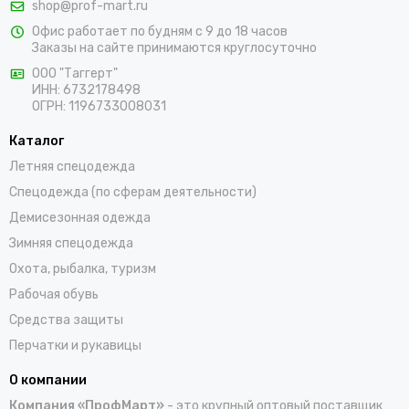
shop@prof-mart.ru
розничными покупателями. Предлагаем на выбор сигнальные
Офис работает по будням с 9 до 18 часов
жилеты, сезонные костюмы, брюки и прочие составляющие
Заказы на сайте принимаются круглосуточно
униформы в ярких заметных цветах. Доставка покупок,
которые оформляются на сайте, осуществляется по Югорску
ООО "Таггерт"
ИНН: 6732178498
и остальным населенным пунктам России.
ОГРН: 1196733008031
Каталог
Летняя спецодежда
Спецодежда (по сферам деятельности)
Демисезонная одежда
Зимняя спецодежда
Охота, рыбалка, туризм
Рабочая обувь
Средства защиты
Перчатки и рукавицы
О компании
Компания «ПрофМарт»
- это крупный оптовый поставщик