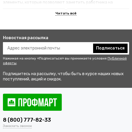
элементы, которые позволяют заметить работника на
территории.
Преимущества специализированных
изделий
Новостная рассылка
Гарантируют улучшенную видимость человека и его
безопасность на рабочем месте. В результате этого
Подписаться
снижается риск аварии и получения травмы.
Нажимая на кнопку «Подписаться» вы принимаете условия
Публичной
Не мешаются во время выполнения профессиональных
оферты
.
обязанностей, создают комфортные условия для работы.
Подпишитесь на рассылку, чтобы быть в курсе наших новых
Соответствуют стандартам качества, так как проходят
поступлений, акций и скидок.
строгий контроль перед выпуском в продажу.
Купить одежду сигнальную для
работников оптом и в розницу с
доставкой по Югорску
8 (800) 777-82-33
В интернет-магазине «ПрофМарт» можно купить сигнальную
Заказать звонок
одежду для персонала. Мы работаем с оптовыми и