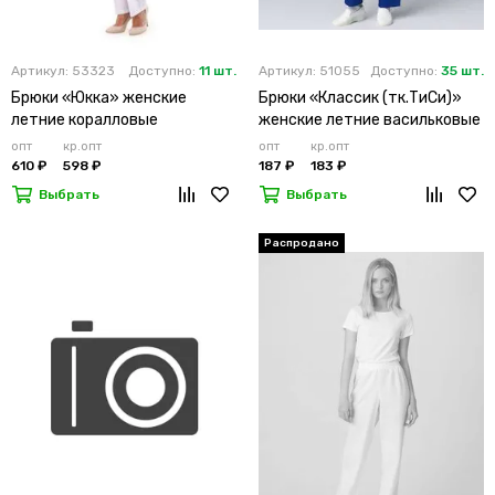
Артикул: 53323
Доступно:
11 шт.
Артикул: 51055
Доступно:
35 шт.
Брюки «Юкка» женские
Брюки «Классик (тк.ТиСи)»
летние коралловые
женские летние васильковые
опт
кр.опт
опт
кр.опт
610 ₽
598 ₽
187 ₽
183 ₽
Выбрать
Выбрать