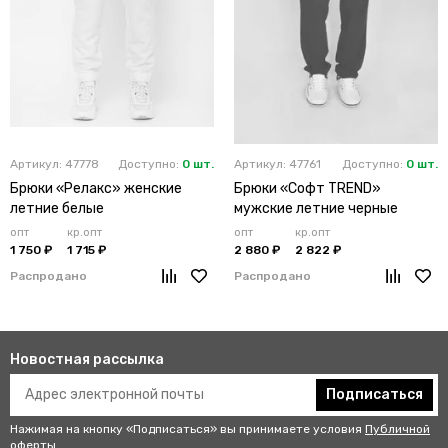
Артикул: 47778
Доступно:
0 шт.
Артикул: 47761
Доступно:
0 шт.
Брюки «Релакс» женские
Брюки «Софт TREND»
летние белые
мужские летние черные
опт
кр.опт
опт
кр.опт
1 750 ₽
1 715 ₽
2 880 ₽
2 822 ₽
Распродано
Распродано
Новостная рассылка
Подписаться
Нажимая на кнопку «Подписаться» вы принимаете условия
Публичной
оферты
.