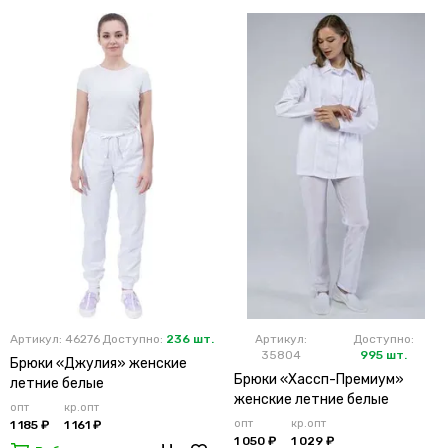
Артикул: 46276
Доступно:
236 шт.
Артикул:
Доступно:
35804
995 шт.
Брюки «Джулия» женские
Брюки «Хассп-Премиум»
летние белые
женские летние белые
опт
кр.опт
опт
кр.опт
1 185 ₽
1 161 ₽
1 050 ₽
1 029 ₽