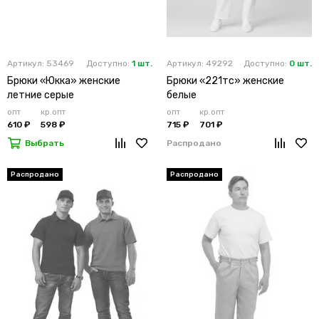
Артикул: 53469
Доступно:
1 шт.
Артикул: 49292
Доступно:
0 шт.
Брюки «Юкка» женские
Брюки «221тс» женские
летние серые
белые
опт
кр.опт
опт
кр.опт
610 ₽
598 ₽
715 ₽
701 ₽
Выбрать
Распродано