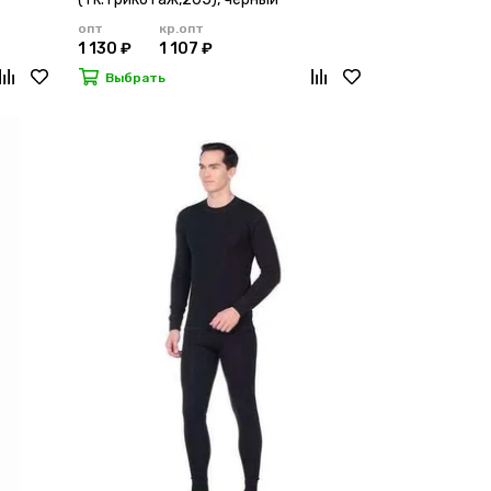
опт
кр.опт
1 130 ₽
1 107 ₽
Выбрать