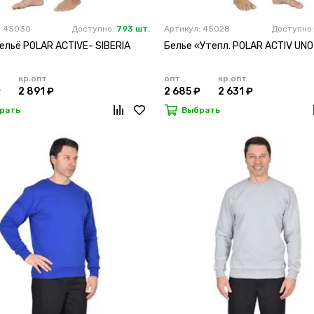
: 45030
Доступно:
793 шт.
Артикул: 45028
Доступно
ельё POLAR ACTIVE- SIBERIA
Белье «Утепл. POLAR ACTIV UN
кр.опт
опт
кр.опт
₽
2 891 ₽
2 685 ₽
2 631 ₽
рать
Выбрать