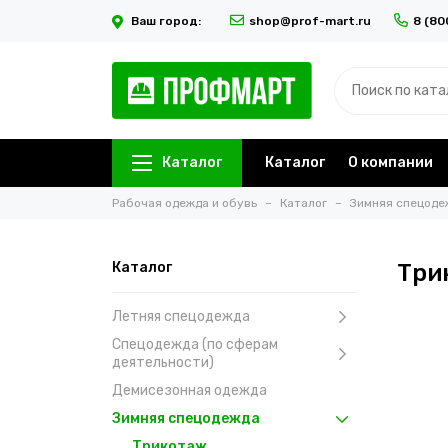
Ваш город:
shop@prof-mart.ru
8 (80
Каталог
Каталог
О компании
Рабочая одежда и обувь
Каталог
Зимняя спецоде
Каталог
Три
Летняя спецодежда
Спецодежда (по сферам
деятельности)
Демисезонная одежда
Зимняя спецодежда
Трикотаж