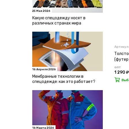
25 Мая 2026
Какую спецодежду носят в
различных странах мира
Артикул
Толсто
(футер 
опт
16 Апреля 2026
1 290 ₽
Мембранные технологии в
Выб
спецодежде: как это работает?
16 Марта 2026