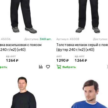
: 45036
Доступно:
340 шт.
Артикул: 45008
Доступно
вка васильковая с поясом
Толстовка меланж серый с поя
240 г/м2) (х40)
(футер 240 г/м2) (х40)
кр.опт
опт
кр.опт
1 264 ₽
1 290 ₽
1 264 ₽
рать
Выбрать