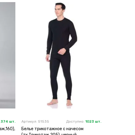
:
374 шт.
Артикул: 51535
Доступно:
1023 шт.
ж,160),
Белье трикотажное с начесом
(тк.Трикотаж,205), черный