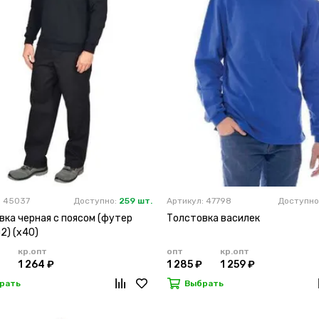
: 45037
Доступно:
259 шт.
Артикул: 47798
Доступно
вка черная с поясом (футер
Толстовка василек
2) (х40)
кр.опт
опт
кр.опт
1 264 ₽
1 285 ₽
1 259 ₽
рать
Выбрать