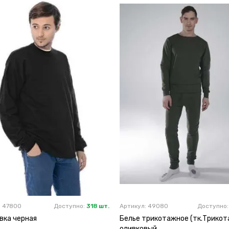
: 47800
Доступно:
318 шт.
Артикул: 49080
Доступно
вка черная
Белье трикотажное (тк.Трикота
оливковый