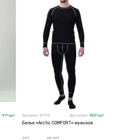
:
971 шт.
Артикул: 47774
Доступно:
1031 шт.
Белье «Arctic COMFORT» мужское
опт
кр.опт