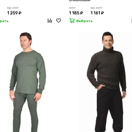
кр.опт
опт
кр.опт
1 259 ₽
1 185 ₽
1 161 ₽
рать
Выбрать