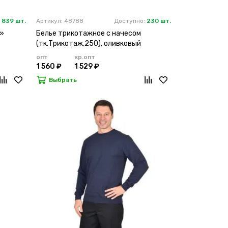
:
839 шт.
Артикул: 48788
Доступно:
230 шт.
O»
Белье трикотажное с начесом
(тк.Трикотаж,250), оливковый
опт
кр.опт
1 560 ₽
1 529 ₽
Выбрать