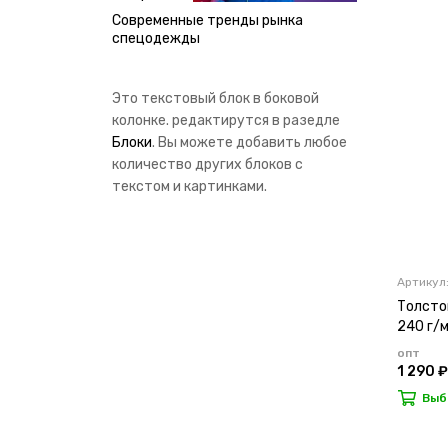
Современные тренды рынка
спецодежды
Это текстовый блок в боковой
колонке. редактирутся в разедле
Блоки
. Вы можете добавить любое
количество других блоков с
текстом и картинками.
Артикул
Толсто
240 г/м
опт
1 290 ₽
Выб