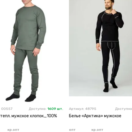
: 00557
Доступно:
1609 шт.
Артикул: 48795
Доступно
утепл. мужское хлопок_100%
Белье «Арктика» мужское
кр.опт
опт
кр.опт