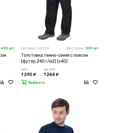
:
430 шт.
Артикул: 45024
Доступно:
309 шт.
сом
Толстовка темно-синяя с поясом
(футер 240 г/м2) (х40)
опт
кр.опт
1 290 ₽
1 264 ₽
Выбрать