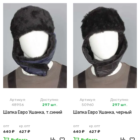
Артикул:
Доступно:
Артикул:
Доступно:
48956
297 шт.
50960
297 шт.
Шапка Евро Ушанка, т.синий
Шапка Евро Ушанка, черный
опт
кр.опт
опт
кр.опт
640 ₽
627 ₽
640 ₽
627 ₽
Выбрать
Выбрать