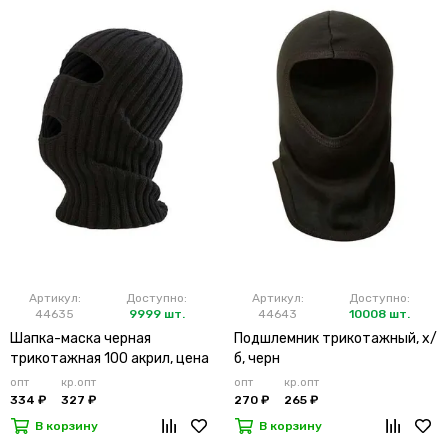
Артикул:
Доступно:
Артикул:
Доступно:
44635
9999 шт.
44643
10008 шт.
Шапка-маска черная
Подшлемник трикотажный, х/
трикотажная 100 акрил, цена
б, черн
за 1 шт. (х10х200)
опт
кр.опт
опт
кр.опт
334 ₽
327 ₽
270 ₽
265 ₽
В корзину
В корзину