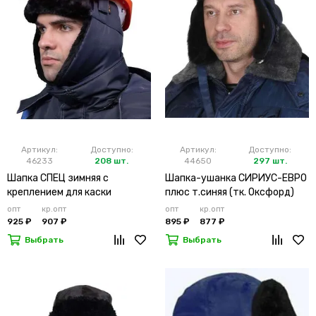
Артикул:
Доступно:
Артикул:
Доступно:
46233
208 шт.
44650
297 шт.
Шапка СПЕЦ зимняя с
Шапка-ушанка СИРИУС-ЕВРО
креплением для каски
плюс т.синяя (тк. Оксфорд)
опт
кр.опт
опт
кр.опт
925 ₽
907 ₽
895 ₽
877 ₽
Выбрать
Выбрать