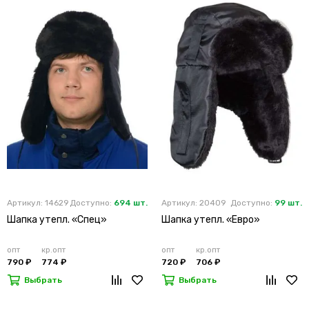
Артикул: 14629
Доступно:
694 шт.
Артикул: 20409
Доступно:
99 шт.
Шапка утепл. «Спец»
Шапка утепл. «Евро»
опт
кр.опт
опт
кр.опт
790 ₽
774 ₽
720 ₽
706 ₽
Выбрать
Выбрать