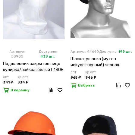
Артикул:
Доступно:
Артикул: 44640
Доступно:
199 шт.
50980
433 шт.
Шапка-ушанка (мутон
Подшлемник закрытое лицо
искусственный) чёрная
кулирка/лайкра, белый П130Б
опт
кр.опт
опт
кр.опт
965 ₽
946 ₽
341 ₽
334 ₽
Выбрать
В корзину