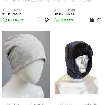
опт
кр.опт
опт
кр.опт
162 ₽
159 ₽
840 ₽
823 ₽
В корзину
Выбрать
Артикул:
Доступно:
Артикул:
Доступно: