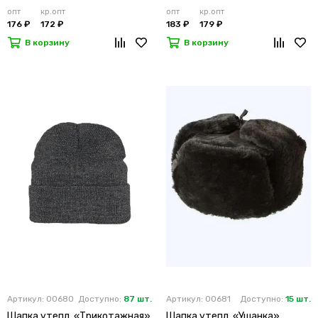
опт
кр.опт
опт
кр.опт
176 ₽
172 ₽
183 ₽
179 ₽
В корзину
В корзину
Артикул: 00680
Доступно:
87 шт.
Артикул: 00681
Доступно:
15 шт.
Шапка утепл. «Трикотажная»
Шапка утепл. «Ушанка»