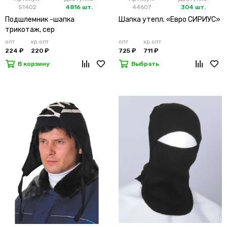
51402
4816 шт.
44607
304 шт.
Подшлемник -шапка
Шапка утепл. «Евро СИРИУС»
трикотаж, сер
опт
кр.опт
опт
кр.опт
224 ₽
220 ₽
725 ₽
711 ₽
В корзину
Выбрать