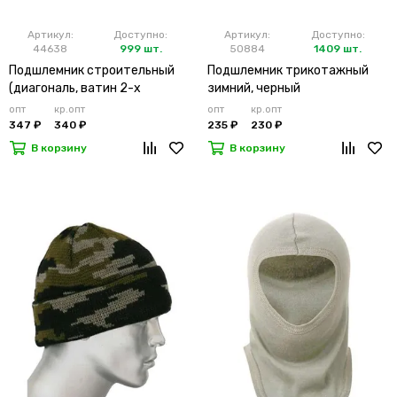
Артикул:
Доступно:
Артикул:
Доступно:
44638
999 шт.
50884
1409 шт.
Подшлемник строительный
Подшлемник трикотажный
(диагональ, ватин 2-х
зимний, черный
слойный)
опт
кр.опт
опт
кр.опт
347 ₽
340 ₽
235 ₽
230 ₽
В корзину
В корзину