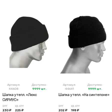
Артикул:
Доступно:
Артикул:
Доступно:
44608
9999 шт.
44641
9999 шт.
Шапка утепл. «Люкс
Шапка утепл. «На синтепоне»
СИРИУС»
опт
кр.опт
опт
кр.опт
230 ₽
225 ₽
202 ₽
198 ₽