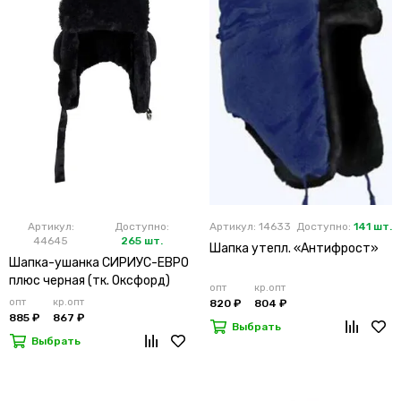
Артикул:
Доступно:
Артикул: 14633
Доступно:
141 шт.
44645
265 шт.
Шапка утепл. «Антифрост»
Шапка-ушанка СИРИУС-ЕВРО
плюс черная (тк. Оксфорд)
опт
кр.опт
опт
кр.опт
820 ₽
804 ₽
885 ₽
867 ₽
Выбрать
Выбрать