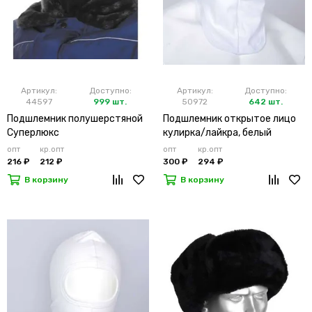
Артикул:
Доступно:
Артикул:
Доступно:
44597
999 шт.
50972
642 шт.
Подшлемник полушерстяной
Подшлемник открытое лицо
Суперлюкс
кулирка/лайкра, белый
опт
кр.опт
опт
кр.опт
216 ₽
212 ₽
300 ₽
294 ₽
В корзину
В корзину