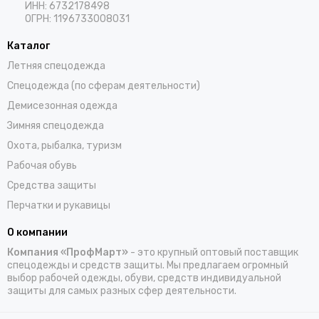
синтетические утеплители с предельно низкой
ИНН: 6732178498
теплопроводностью и повышенной износостойкостью.
ОГРН: 1196733008031
Флис — один из самых распространенных материалов,
ведь он легкий, мягкий, хорошо сохраняет тепло, быстро
Каталог
сохнет и идеально облегает голову. Такие изделия не
мешают выполнять рабочие обязанности.
Летняя спецодежда
Спецодежда (по сферам деятельности)
Во время пошива используются и другие ткани:
Демисезонная одежда
Шерсть – подходит для моделей, предназначенных
для работы в условиях экстремального холода, но с
Зимняя спецодежда
синтетической прокладкой для большего комфорта и
Охота, рыбалка, туризм
гигиеничности.
Холлофайбер – легкий синтетический утеплитель с
Рабочая обувь
амортизирующими свойствами, устойчив к влаге и
деформациям.
Средства защиты
Тинсулейт – высокоэффективный утеплитель с
тонкими волокнами (он не защищает от ударов).
Перчатки и рукавицы
Нейлон – прочный, с водоотталкивающей пропиткой,
защищает от ветра и влаги.
О компании
Полиэстер – устойчив к высокой влажности, легко
Компания «ПрофМарт»
- это крупный оптовый поставщик
чистится, не деформируется при длительном
использовании.
спецодежды и средств защиты. Мы предлагаем огромный
выбор рабочей одежды, обуви, средств индивидуальной
защиты для самых разных сфер деятельности.
Представители каких профессий носят
зимние головные уборы