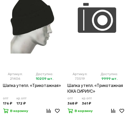
Артикул:
Доступно:
Артикул:
Доступно:
21406
10209 шт.
73519
9999 шт.
Шапка утепл. «Трикотажная»
Шапка утепл. «Трикотажная
ЮКА СИРИУС»
опт
кр.опт
опт
кр.опт
176 ₽
172 ₽
368 ₽
361 ₽
В корзину
В корзину