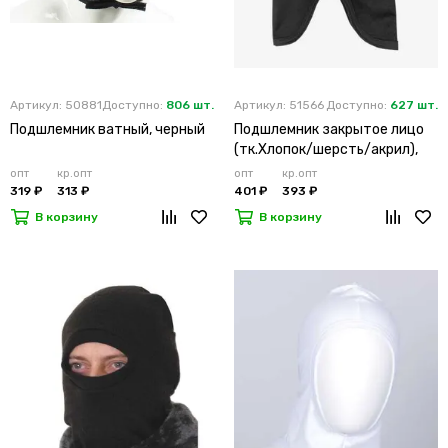
Артикул: 50881
Доступно:
806 шт.
Артикул: 51566
Доступно:
627 шт.
Подшлемник ватный, черный
Подшлемник закрытое лицо
(тк.Хлопок/шерсть/акрил),
черный П0176Ч
опт
кр.опт
опт
кр.опт
319 ₽
313 ₽
401 ₽
393 ₽
В корзину
В корзину