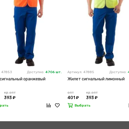
: 47853
Доступно:
4706 шт.
Артикул: 47885
Доступно:
сигнальный оранжевый
Жилет сигнальный лимонный
кр.опт
опт
кр.опт
393 ₽
401 ₽
393 ₽
рать
Выбрать