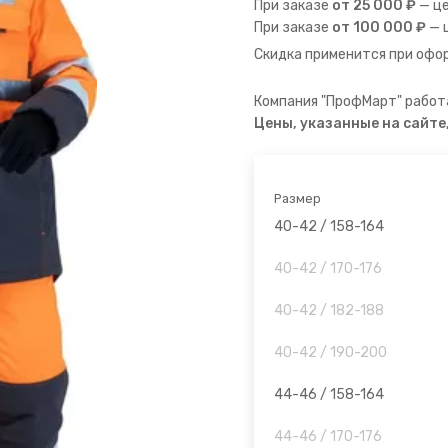
При заказе
от 25 000 ₽
— ц
При заказе
от 100 000 ₽
— 
Скидка применится при офор
Компания "ПрофМарт" работа
Цены, указанные на сайте
Размер
40-42 / 158-164
40-42 / 170-176
40-42 / 182-188
40-42 / 190-200
44-46 / 158-164
44-46 / 170-176