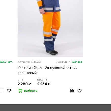
4657 шт.
Артикул: 54533
Доступно:
341 шт.
Артикул: 21604
Костюм «Яркон-2» мужской летний
Костюм «Дор
оранжевый
оранжевый
опт
кр.опт
опт
кр
2 280 ₽
2 234 ₽
2 385 ₽
2 
Выбрать
Выбрать