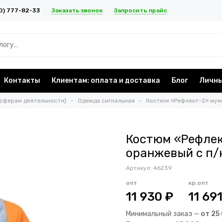
Заказать звонок
Запросить прайс
0) 777-82-33
Контакты
Клиентам: оплата и доставка
Блог
Личны
 сферам деятельности)
Одежда сигнальная
Костюм «Рефлект-2» муж
Костюм «Рефлек
оранжевый с п/
Артикул:
46239
опт
кр.опт
11 930 ₽
11 69
Минимальный заказ —
от 25