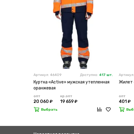
Артикул: 46409
Доступно:
417 шт.
Артикул
Куртка «Active» мужская утепленная
Жилет 
оранжевая
опт
кр.опт
опт
20 060 ₽
19 659 ₽
401 ₽
Выбрать
Выб