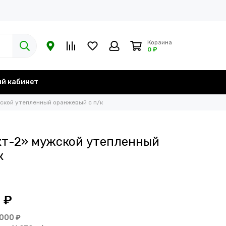
Корзина
0 ₽
й кабинет
ской утепленный оранжевый с п/к
т-2» мужской утепленный
к
1 ₽
 000 ₽