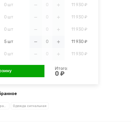
0 шт
11 930 ₽
0 шт
11 930 ₽
0 шт
11 930 ₽
5 шт
11 930 ₽
0 шт
11 930 ₽
Итого:
рзину
0 ₽
бранное
Спецодежда (по сферам деятельности)
Одежда сигнальная