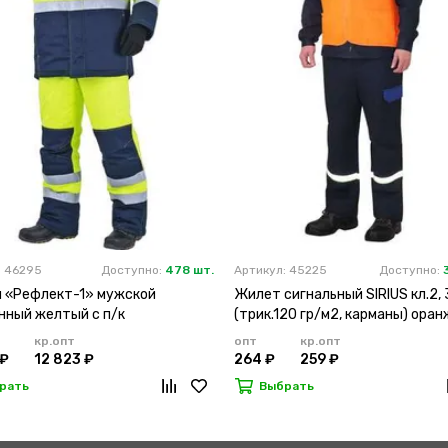
: 46295
Доступно:
478 шт.
Артикул: 45225
Доступно:
 «Рефлект-1» мужской
Жилет сигнальный SIRIUS кл.2, 
нный желтый с п/к
(трик.120 гр/м2, карманы) ора
кр.опт
опт
кр.опт
 ₽
12 823 ₽
264 ₽
259 ₽
рать
Выбрать