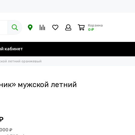
Корзина
0 ₽
й кабинет
кой летний оранжевый
ник» мужской летний
₽
 000 ₽