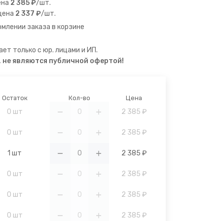
ена
2 385 ₽
/шт.
цена
2 337 ₽
/шт.
млении заказа в корзине
ет только с юр. лицами и ИП.
, не являются публичной офертой!
Остаток
Кол-во
Цена
0 шт
2 385 ₽
0 шт
2 385 ₽
1 шт
2 385 ₽
0 шт
2 385 ₽
0 шт
2 385 ₽
0 шт
2 385 ₽