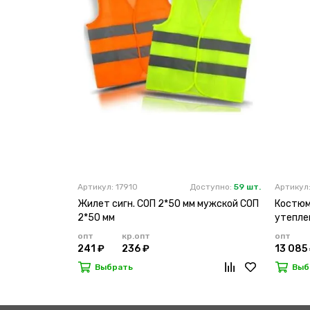
Артикул: 17910
Доступно:
59 шт.
Артикул
Жилет сигн. СОП 2*50 мм мужской СОП
Костюм
2*50 мм
утепле
опт
кр.опт
опт
241 ₽
236 ₽
13 085
Выбрать
Выб