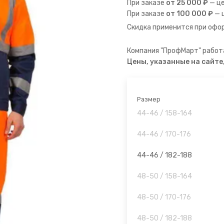
При заказе
от 25 000 ₽
— ц
При заказе
от 100 000 ₽
— 
Скидка применится при офор
Компания "ПрофМарт" работа
Цены, указанные на сайте
Размер
44-46 / 158-164
44-46 / 170-176
44-46 / 182-188
48-50 / 158-164
48-50 / 170-176
48-50 / 182-188