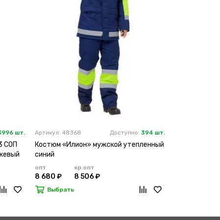
3996 шт.
Артикул: 48368
Доступно:
394 шт.
Артикул: 4629
3 СОП
Костюм «Илион» мужской утепленный
Костюм «Бра
нжевый
синий
оранжевый с 
опт
кр.опт
опт
к
8 680 ₽
8 506 ₽
8 450 ₽
8
Выбрать
Выбрать