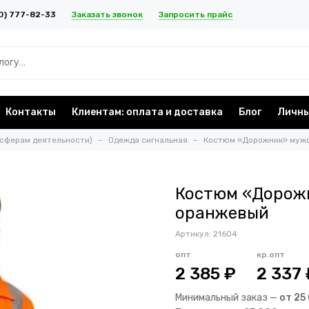
Заказать звонок
Запросить прайс
0) 777-82-33
Контакты
Клиентам: оплата и доставка
Блог
Личны
 сферам деятельности)
Одежда сигнальная
Костюм «Дорожник» мужс
Костюм «Дорож
оранжевый
Артикул:
21604
опт
кр.опт
2 385 ₽
2 337 
Минимальный заказ —
от 25