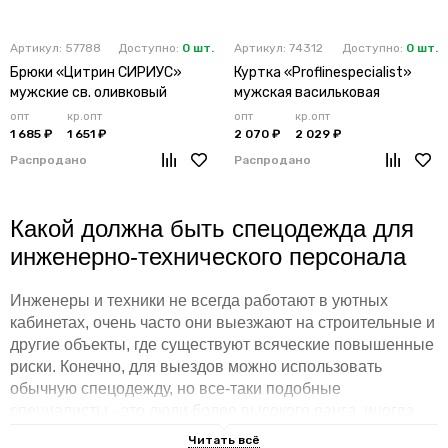
Артикул: 57788
Доступно:
0 шт.
Артикул: 74312
Доступно:
0 шт.
Брюки «Цитрин СИРИУС»
Куртка «Proflinespecialist»
мужские св. оливковый
мужская васильковая
опт
кр.опт
опт
кр.опт
1 685 ₽
1 651 ₽
2 070 ₽
2 029 ₽
Распродано
Распродано
Какой должна быть спецодежда для
инженерно-технического персонала
Инженеры и техники не всегда работают в уютных
кабинетах, очень часто они выезжают на строительные и
другие объекты, где существуют всяческие повышенные
риски. Конечно, для выездов можно использовать
обычную спецодежду, но все-таки подобные
специалисты - это люди более высокого ранга, иногда
даже представители руководящего звена, они должны