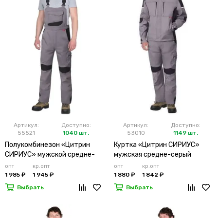
Артикул:
Доступно:
Артикул:
Доступно:
55521
1040 шт.
53010
1149 шт.
Полукомбинезон «Цитрин
Куртка «Цитрин СИРИУС»
СИРИУС» мужской средне-
мужская средне-серый
серый черный
опт
кр.опт
опт
кр.опт
1 985 ₽
1 945 ₽
1 880 ₽
1 842 ₽
Выбрать
Выбрать