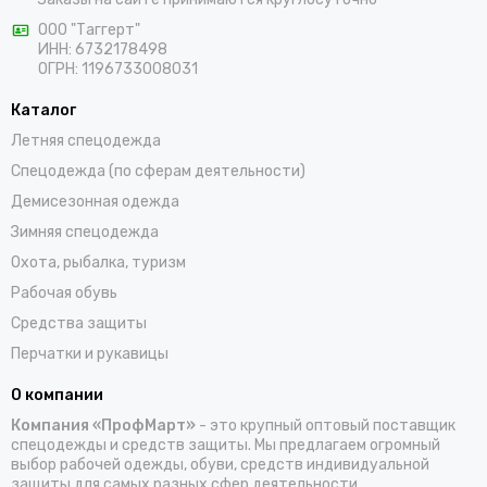
требованиям техники безопасности, поэтому в
ООО "Таггерт"
зависимости от сферы деятельности сотрудника она
ИНН: 6732178498
может быть сигнальной, влагостойкой, с защитой от
ОГРН: 1196733008031
травм и ожогов. Кроме того, при выборе спецодежды
Каталог
учитывается необходимость защиты от низких
температур, статического электричества, искр, опасных
Летняя спецодежда
для здоровья химикатов, расплавленного металла.
Спецодежда (по сферам деятельности)
Независимо от направления профессиональной
Демисезонная одежда
деятельности, экипировка для инженерно-технического
Зимняя спецодежда
персонала обязана советовать следующим
требованиям:
Охота, рыбалка, туризм
Рабочая обувь
Обеспечивать комфорт и не сковывать движений.
Средства защиты
Отшиваться из качественных долговечных материалов.
Перчатки и рукавицы
Иметь карманы для носки всех необходимых
О компании
принадлежностей.
Компания «ПрофМарт»
- это крупный оптовый поставщик
Комплектоваться аксессуарами, если они необходимы
спецодежды и средств защиты. Мы предлагаем огромный
для выполнения служебных обязанностей.
выбор рабочей одежды, обуви, средств индивидуальной
защиты для самых разных сфер деятельности.