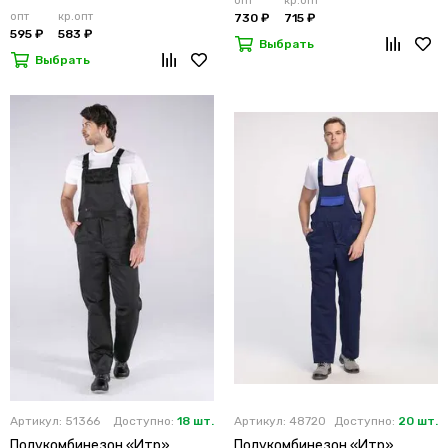
опт
кр.опт
опт
кр.опт
730 ₽
715 ₽
595 ₽
583 ₽
Выбрать
Выбрать
Артикул: 51366
Доступно:
18 шт.
Артикул: 48720
Доступно:
20 шт.
Полукомбинезон «Итр»
Полукомбинезон «Итр»