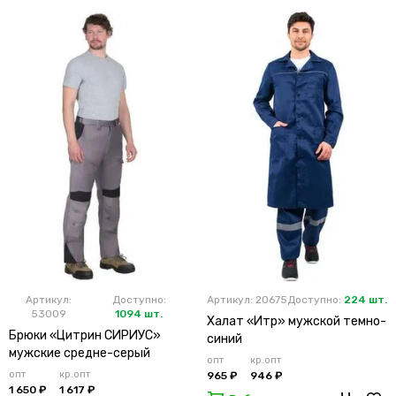
Артикул:
Доступно:
Артикул: 20675
Доступно:
224 шт.
53009
1094 шт.
Халат «Итр» мужской темно-
Брюки «Цитрин СИРИУС»
синий
мужские средне-серый
опт
кр.опт
опт
кр.опт
965 ₽
946 ₽
1 650 ₽
1 617 ₽