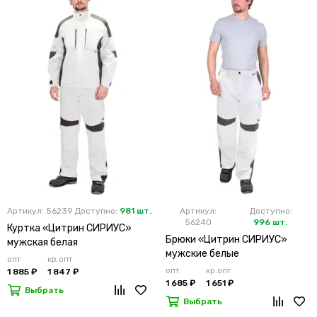
Артикул: 56239
Доступно:
981 шт.
Артикул:
Доступно:
56240
996 шт.
Куртка «Цитрин СИРИУС»
Брюки «Цитрин СИРИУС»
мужская белая
мужские белые
опт
кр.опт
опт
кр.опт
1 885 ₽
1 847 ₽
1 685 ₽
1 651 ₽
Выбрать
Выбрать