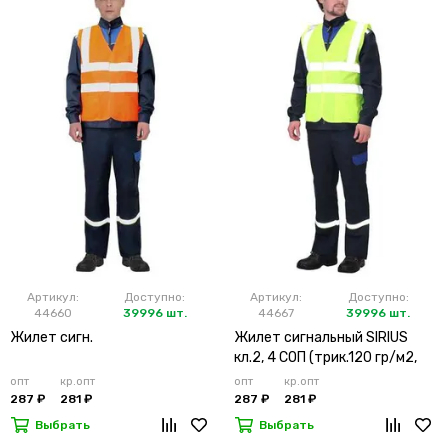
Артикул:
Доступно:
Артикул:
Доступно:
44660
39996 шт.
44667
39996 шт.
Жилет сигн.
Жилет сигнальный SIRIUS
кл.2, 4 СОП (трик.120 гр/м2,
карманы) лимонный
опт
кр.опт
опт
кр.опт
287 ₽
281 ₽
287 ₽
281 ₽
Выбрать
Выбрать