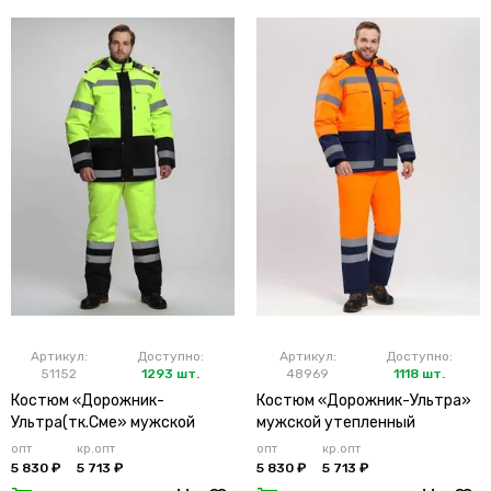
Артикул:
Доступно:
Артикул:
Доступно:
51152
1293 шт.
48969
1118 шт.
Костюм «Дорожник-
Костюм «Дорожник-Ультра»
Ультра(тк.Сме» мужской
мужской утепленный
утепленный лимонный
оранжевый
опт
кр.опт
опт
кр.опт
5 830 ₽
5 713 ₽
5 830 ₽
5 713 ₽