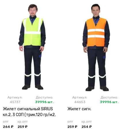
Артикул:
Доступно:
Артикул:
Доступно:
45737
39996 шт.
44653
39996 шт.
Жилет сигнальный SIRIUS
Жилет сигн.
кл.2, 3 СОП (трик.120 гр/м2,
карманы) лимонный
опт
кр.опт
опт
кр.опт
264 ₽
259 ₽
259 ₽
254 ₽