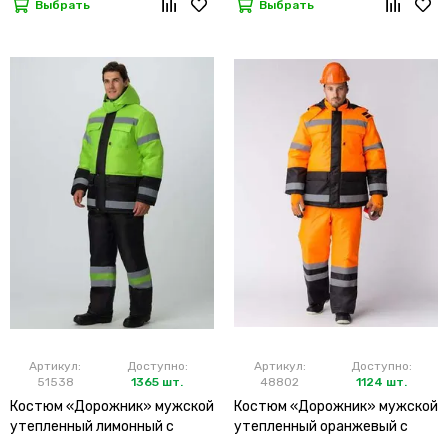
Выбрать
Выбрать
Артикул:
Доступно:
Артикул:
Доступно:
51538
1365 шт.
48802
1124 шт.
Костюм «Дорожник» мужской
Костюм «Дорожник» мужской
утепленный лимонный с
утепленный оранжевый с
брюками
брюками