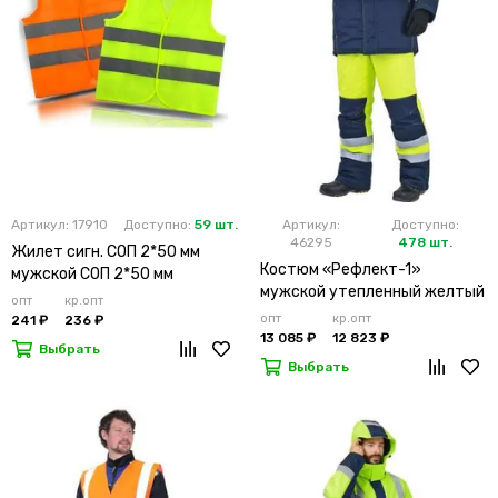
Артикул: 17910
Доступно:
59 шт.
Артикул:
Доступно:
46295
478 шт.
Жилет сигн. СОП 2*50 мм
Костюм «Рефлект-1»
мужской СОП 2*50 мм
мужской утепленный желтый
опт
кр.опт
с п/к
опт
кр.опт
241 ₽
236 ₽
13 085 ₽
12 823 ₽
Выбрать
Выбрать