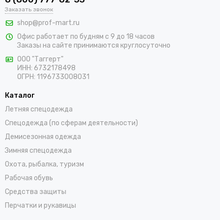
В интернет-магазине «ПрофМарт» можно купить сигнальную
Заказать звонок
одежду для персонала. Мы работаем с оптовыми и
shop@prof-mart.ru
розничными покупателями. Предлагаем на выбор сигнальные
Офис работает по будням с 9 до 18 часов
жилеты, сезонные костюмы, брюки и прочие составляющие
Заказы на сайте принимаются круглосуточно
униформы в ярких заметных цветах. Доставка покупок,
которые оформляются на сайте, осуществляется по Верхнему
ООО "Таггерт"
ИНН: 6732178498
Тагилу и остальным населенным пунктам России.
ОГРН: 1196733008031
Каталог
Летняя спецодежда
Спецодежда (по сферам деятельности)
Демисезонная одежда
Зимняя спецодежда
Охота, рыбалка, туризм
Рабочая обувь
Средства защиты
Перчатки и рукавицы