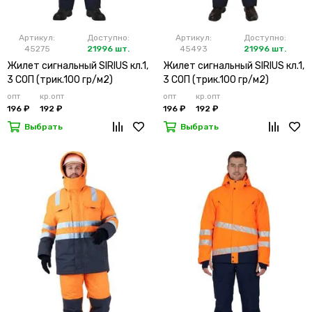
Артикул:
Доступно:
Артикул:
Доступно:
45275
21996 шт.
45493
21996 шт.
Жилет сигнальный SIRIUS кл.1,
Жилет сигнальный SIRIUS кл.1,
3 СОП (трик.100 гр/м2)
3 СОП (трик.100 гр/м2)
лимонный
оранжевый
опт
кр.опт
опт
кр.опт
196 ₽
192 ₽
196 ₽
192 ₽
Выбрать
Выбрать