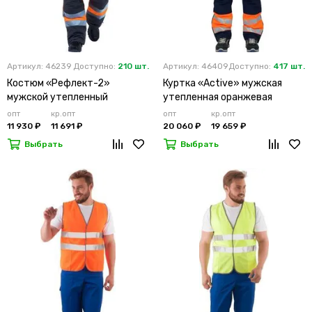
Артикул: 46239
Доступно:
210 шт.
Артикул: 46409
Доступно:
417 шт.
Костюм «Рефлект-2»
Куртка «Active» мужская
мужской утепленный
утепленная оранжевая
оранжевый с п/к
опт
кр.опт
опт
кр.опт
11 930 ₽
11 691 ₽
20 060 ₽
19 659 ₽
Выбрать
Выбрать