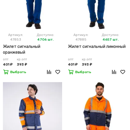
Артикул:
Доступно:
Артикул:
Доступно:
47853
4706 шт.
47885
4657 шт.
Жилет сигнальный
Жилет сигнальный лимонный
оранжевый
опт
кр.опт
опт
кр.опт
401 ₽
393 ₽
401 ₽
393 ₽
Выбрать
Выбрать