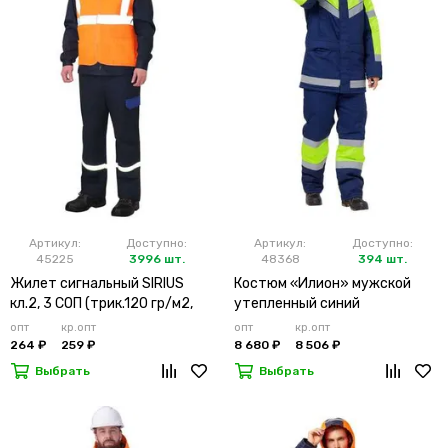
Артикул:
Доступно:
Артикул:
Доступно:
45225
3996 шт.
48368
394 шт.
Жилет сигнальный SIRIUS
Костюм «Илион» мужской
кл.2, 3 СОП (трик.120 гр/м2,
утепленный синий
карманы) оранжевый
опт
кр.опт
опт
кр.опт
264 ₽
259 ₽
8 680 ₽
8 506 ₽
Выбрать
Выбрать