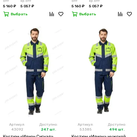
опт
кр.опт
опт
кр.опт
5 160 ₽
5 057 ₽
5 160 ₽
5 057 ₽
Выбрать
Выбрать
Артикул:
Доступно:
Артикул:
Доступно:
43092
247 шт.
53385
494 шт.
Костюм «Илион Сигнал»
Костюм «Илион» мужской