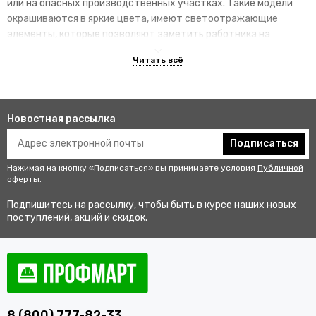
или на опасных производственных участках. Такие модели
окрашиваются в яркие цвета, имеют светоотражающие
элементы, которые позволяют заметить работника на
территории.
Преимущества специализированных
изделий
Новостная рассылка
Гарантируют улучшенную видимость человека и его
безопасность на рабочем месте. В результате этого
Подписаться
снижается риск аварии и получения травмы.
Нажимая на кнопку «Подписаться» вы принимаете условия
Публичной
Не мешаются во время выполнения профессиональных
оферты
.
обязанностей, создают комфортные условия для работы.
Подпишитесь на рассылку, чтобы быть в курсе наших новых
Соответствуют стандартам качества, так как проходят
поступлений, акций и скидок.
строгий контроль перед выпуском в продажу.
Купить одежду сигнальную для
работников оптом и в розницу с
доставкой по Верхнему Тагилу
8 (800) 777-82-33