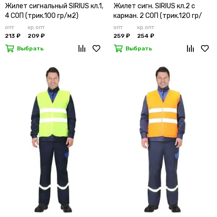
Жилет сигнальный SIRIUS кл.1,
Жилет сигн. SIRIUS кл.2 с
4 СОП (трик.100 гр/м2)
карман. 2 СОП (трик.120 гр/
лимонный
м2)
опт
кр.опт
опт
кр.опт
213 ₽
209 ₽
259 ₽
254 ₽
Выбрать
Выбрать