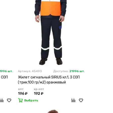
1996 шт.
Артикул: 45493
Доступно:
21996 шт.
3 СОП
Жилет сигнальный SIRIUS кл.1, 3 СОП
(трик.100 гр/м2) оранжевый
опт
кр.опт
196 ₽
192 ₽
Выбрать