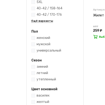
5XL
40-42 / 158-164
Артикул
40-42 / 170-176
Жилет 
опт
259 ₽
Пол
Выб
женский
мужской
универсальный
Сезон
зимний
летний
утепленный
Цвет основной
василек
желтый