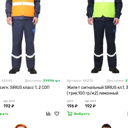
: 45545
Доступно:
39996 шт.
Артикул: 45275
Доступно:
2
игн. SIRIUS класс 1, 2 СОП
Жилет сигнальный SIRIUS кл.1, 
(трик.100 гр/м2) лимонный
кр.опт
опт
кр.опт
192 ₽
196 ₽
192 ₽
рать
Выбрать