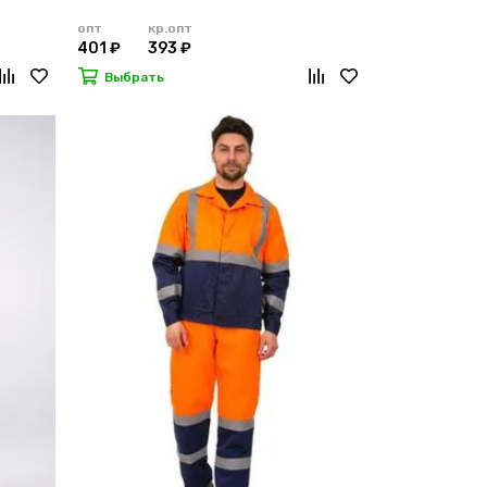
опт
кр.опт
401 ₽
393 ₽
Выбрать