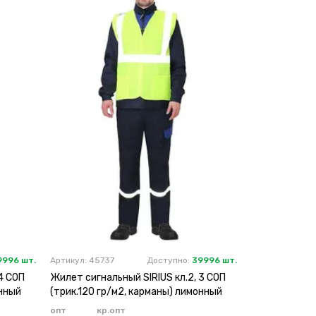
9996 шт.
Артикул: 45737
Доступно:
39996 шт.
4 СОП
Жилет сигнальный SIRIUS кл.2, 3 СОП
онный
(трик.120 гр/м2, карманы) лимонный
опт
кр.опт