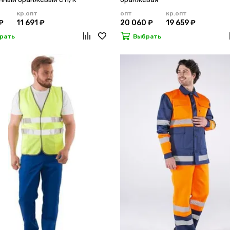
кр.опт
опт
кр.опт
₽
11 691 ₽
20 060 ₽
19 659 ₽
рать
Выбрать