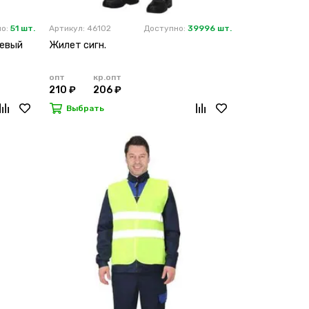
но:
51 шт.
Артикул: 46102
Доступно:
39996 шт.
жевый
Жилет сигн.
опт
кр.опт
210 ₽
206 ₽
Выбрать