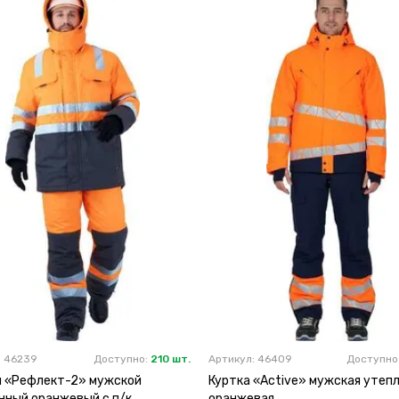
: 46239
Доступно:
210 шт.
Артикул: 46409
Доступно
 «Рефлект-2» мужской
Куртка «Active» мужская утеп
нный оранжевый с п/к
оранжевая