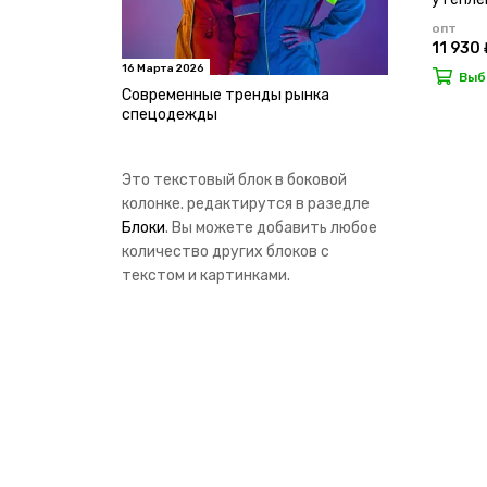
опт
11 930 
16 Марта 2026
Выб
Современные тренды рынка
спецодежды
Это текстовый блок в боковой
колонке. редактирутся в разедле
Блоки
. Вы можете добавить любое
количество других блоков с
текстом и картинками.