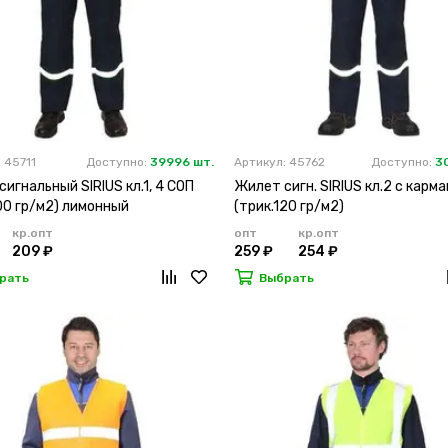
 45711
Доступно:
39996 шт.
Артикул: 45762
Доступно:
3
игнальный SIRIUS кл.1, 4 СОП
Жилет сигн. SIRIUS кл.2 с карма
00 гр/м2) лимонный
(трик.120 гр/м2)
кр.опт
опт
кр.опт
209 ₽
259 ₽
254 ₽
рать
Выбрать