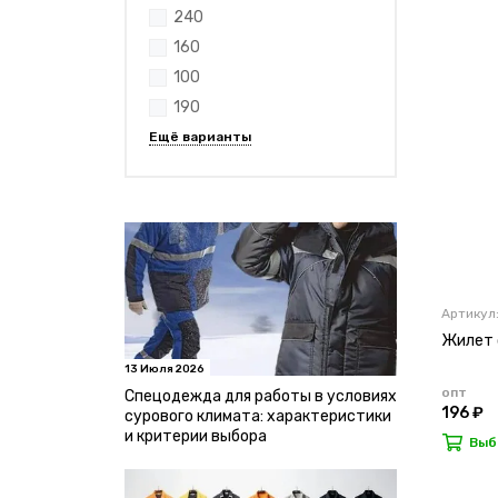
240
160
100
190
Артикул
Жилет с
13 Июля 2026
опт
Спецодежда для работы в условиях
196 ₽
сурового климата: характеристики
и критерии выбора
Выб