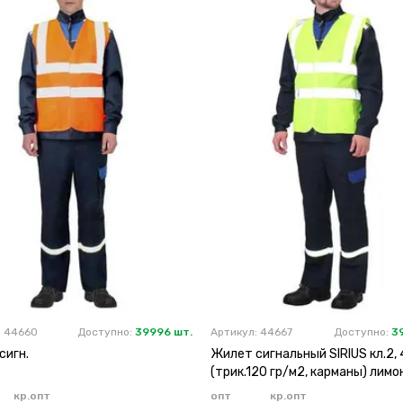
: 44660
Доступно:
39996 шт.
Артикул: 44667
Доступно:
3
сигн.
Жилет сигнальный SIRIUS кл.2, 
(трик.120 гр/м2, карманы) лим
кр.опт
опт
кр.опт