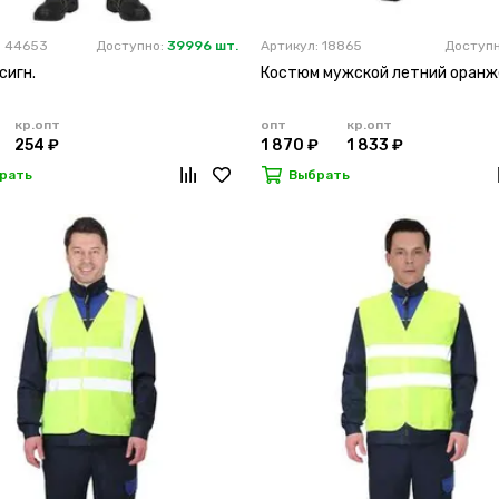
: 44653
Доступно:
39996 шт.
Артикул: 18865
Доступ
сигн.
Костюм мужской летний оран
кр.опт
опт
кр.опт
254 ₽
1 870 ₽
1 833 ₽
рать
Выбрать