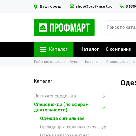
Ваш город:
shop@prof-mart.ru
8 (80
Каталог
Каталог
О компании
Рабочая одежда и обувь
Каталог
Спецодежда (по
Каталог
Оде
Летняя спецодежда
Спецодежда (по сферам
деятельности)
Одежда сигнальная
Одежда для охранных структур
Одежда влагозащитная