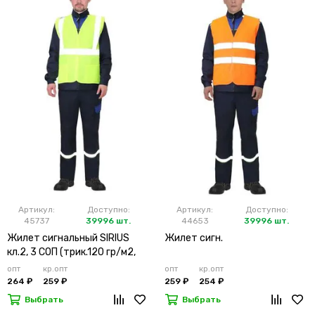
Артикул:
Доступно:
Артикул:
Доступно:
45737
39996 шт.
44653
39996 шт.
Жилет сигнальный SIRIUS
Жилет сигн.
кл.2, 3 СОП (трик.120 гр/м2,
карманы) лимонный
опт
кр.опт
опт
кр.опт
264 ₽
259 ₽
259 ₽
254 ₽
Выбрать
Выбрать