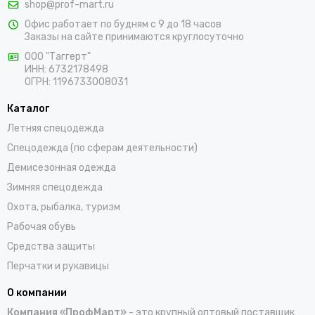
shop@prof-mart.ru
розничными покупателями. Предлагаем на выбор сигнальные
Офис работает по будням с 9 до 18 часов
жилеты, сезонные костюмы, брюки и прочие составляющие
Заказы на сайте принимаются круглосуточно
униформы в ярких заметных цветах. Доставка покупок,
которые оформляются на сайте, осуществляется по Ураю и
ООО "Таггерт"
ИНН: 6732178498
остальным населенным пунктам России.
ОГРН: 1196733008031
Каталог
Летняя спецодежда
Спецодежда (по сферам деятельности)
Демисезонная одежда
Зимняя спецодежда
Охота, рыбалка, туризм
Рабочая обувь
Средства защиты
Перчатки и рукавицы
О компании
Компания «ПрофМарт»
- это крупный оптовый поставщик