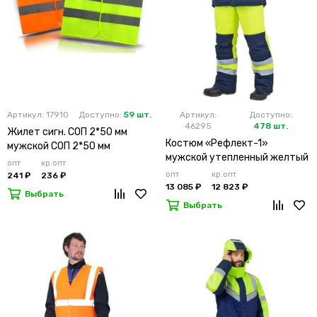
Артикул: 17910
Доступно:
59 шт.
Артикул:
Доступно:
46295
478 шт.
Жилет сигн. СОП 2*50 мм
Костюм «Рефлект-1»
мужской СОП 2*50 мм
мужской утепленный желтый
опт
кр.опт
с п/к
опт
кр.опт
241 ₽
236 ₽
13 085 ₽
12 823 ₽
Выбрать
Выбрать