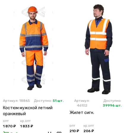
Артикул: 18865
Доступно:
51 шт.
Артикул:
Доступно:
46102
39996 шт.
Костюм мужской летний
Жилет сигн.
оранжевый
опт
кр.опт
опт
кр.опт
1 870 ₽
1 833 ₽
210 ₽
206 ₽