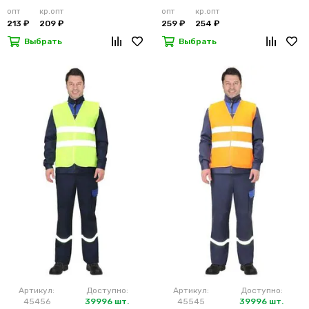
лимонный
м2)
опт
кр.опт
опт
кр.опт
213 ₽
209 ₽
259 ₽
254 ₽
Выбрать
Выбрать
Артикул:
Доступно:
Артикул:
Доступно:
45456
39996 шт.
45545
39996 шт.