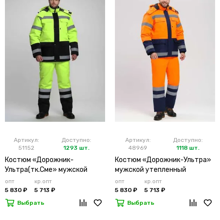
Артикул:
Доступно:
Артикул:
Доступно:
51152
1293 шт.
48969
1118 шт.
Костюм «Дорожник-
Костюм «Дорожник-Ультра»
Ультра(тк.Сме» мужской
мужской утепленный
утепленный лимонный
оранжевый
опт
кр.опт
опт
кр.опт
5 830 ₽
5 713 ₽
5 830 ₽
5 713 ₽
Выбрать
Выбрать