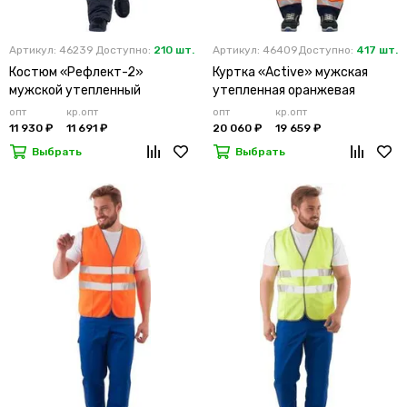
Артикул: 46239
Доступно:
210 шт.
Артикул: 46409
Доступно:
417 шт.
Костюм «Рефлект-2»
Куртка «Active» мужская
мужской утепленный
утепленная оранжевая
оранжевый с п/к
опт
кр.опт
опт
кр.опт
11 930 ₽
11 691 ₽
20 060 ₽
19 659 ₽
Выбрать
Выбрать