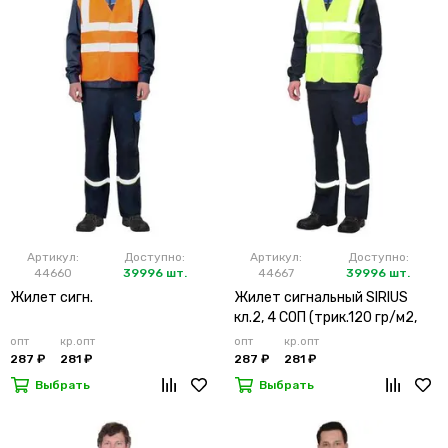
Артикул:
Доступно:
Артикул:
Доступно:
44660
39996 шт.
44667
39996 шт.
Жилет сигн.
Жилет сигнальный SIRIUS
кл.2, 4 СОП (трик.120 гр/м2,
карманы) лимонный
опт
кр.опт
опт
кр.опт
287 ₽
281 ₽
287 ₽
281 ₽
Выбрать
Выбрать