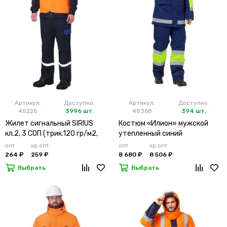
Артикул:
Доступно:
Артикул:
Доступно:
45225
3996 шт.
48368
394 шт.
Жилет сигнальный SIRIUS
Костюм «Илион» мужской
кл.2, 3 СОП (трик.120 гр/м2,
утепленный синий
карманы) оранжевый
опт
кр.опт
опт
кр.опт
264 ₽
259 ₽
8 680 ₽
8 506 ₽
Выбрать
Выбрать