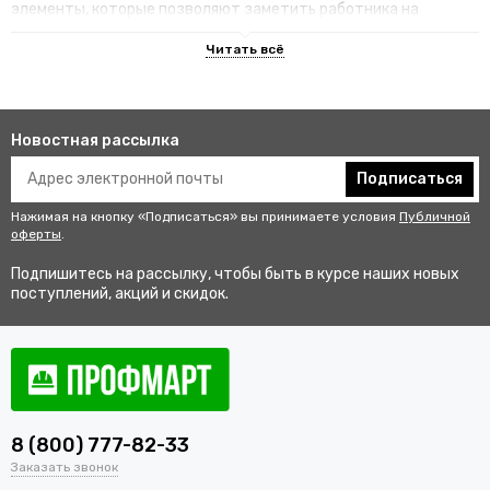
элементы, которые позволяют заметить работника на
территории.
Преимущества специализированных
изделий
Новостная рассылка
Гарантируют улучшенную видимость человека и его
безопасность на рабочем месте. В результате этого
Подписаться
снижается риск аварии и получения травмы.
Нажимая на кнопку «Подписаться» вы принимаете условия
Публичной
Не мешаются во время выполнения профессиональных
оферты
.
обязанностей, создают комфортные условия для работы.
Подпишитесь на рассылку, чтобы быть в курсе наших новых
Соответствуют стандартам качества, так как проходят
поступлений, акций и скидок.
строгий контроль перед выпуском в продажу.
Купить одежду сигнальную для
работников оптом и в розницу с
доставкой по Ураю
8 (800) 777-82-33
В интернет-магазине «ПрофМарт» можно купить сигнальную
Заказать звонок
одежду для персонала. Мы работаем с оптовыми и