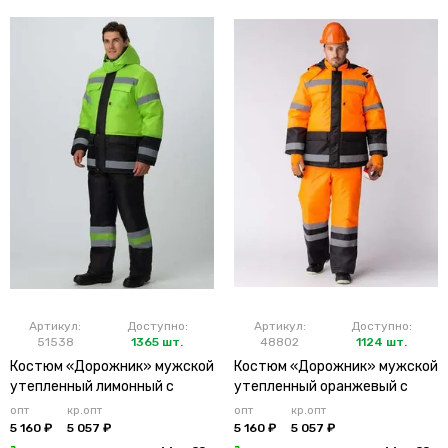
Артикул:
Доступно:
Артикул:
Доступно:
51538
1365 шт.
48802
1124 шт.
Костюм «Дорожник» мужской
Костюм «Дорожник» мужской
утепленный лимонный с
утепленный оранжевый с
брюками
брюками
опт
кр.опт
опт
кр.опт
5 160 ₽
5 057 ₽
5 160 ₽
5 057 ₽