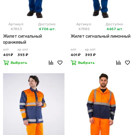
Артикул:
Доступно:
Артикул:
Доступно:
47853
4706 шт.
47885
4657 шт.
Жилет сигнальный
Жилет сигнальный лимонный
оранжевый
опт
кр.опт
опт
кр.опт
401 ₽
393 ₽
401 ₽
393 ₽
Выбрать
Выбрать