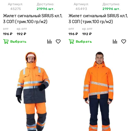
Артикул:
Доступно:
Артикул:
Доступно:
45275
21996 шт.
45493
21996 шт.
Жилет сигнальный SIRIUS кл.1,
Жилет сигнальный SIRIUS кл.1,
3 СОП (трик.100 гр/м2)
3 СОП (трик.100 гр/м2)
лимонный
оранжевый
опт
кр.опт
опт
кр.опт
196 ₽
192 ₽
196 ₽
192 ₽
Выбрать
Выбрать