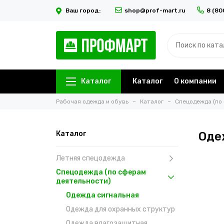
Ваш город:
shop@prof-mart.ru
8 (80
Каталог
Каталог
О компании
Рабочая одежда и обувь
Каталог
Спецодежда (по
Каталог
Оде
Летняя спецодежда
Спецодежда (по сферам
деятельности)
Одежда сигнальная
Одежда для охранных структур
Одежда влагозащитная