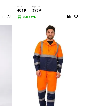
опт
кр.опт
401 ₽
393 ₽
Выбрать