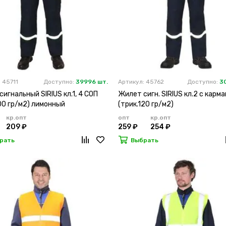
 45711
Доступно:
39996 шт.
Артикул: 45762
Доступно:
3
игнальный SIRIUS кл.1, 4 СОП
Жилет сигн. SIRIUS кл.2 с карма
00 гр/м2) лимонный
(трик.120 гр/м2)
кр.опт
опт
кр.опт
209 ₽
259 ₽
254 ₽
рать
Выбрать