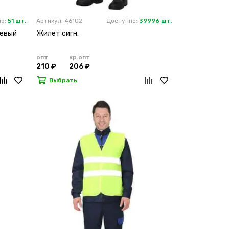
но:
51 шт.
Артикул: 46102
Доступно:
39996 шт.
жевый
Жилет сигн.
опт
кр.опт
210 ₽
206 ₽
Выбрать