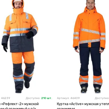
: 46239
Доступно:
210 шт.
Артикул: 46409
Доступно
 «Рефлект-2» мужской
Куртка «Active» мужская утеп
нный оранжевый с п/к
оранжевая