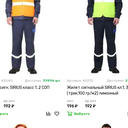
: 45545
Доступно:
39996 шт.
Артикул: 45275
Доступно:
2
игн. SIRIUS класс 1, 2 СОП
Жилет сигнальный SIRIUS кл.1, 
(трик.100 гр/м2) лимонный
кр.опт
опт
кр.опт
192 ₽
196 ₽
192 ₽
рать
Выбрать