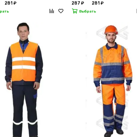
281 ₽
287 ₽
281 ₽
рать
Выбрать