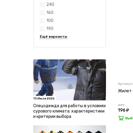
240
160
100
190
Артикул
Жилет с
13 Июля 2026
опт
Спецодежда для работы в условиях
196 ₽
сурового климата: характеристики
и критерии выбора
Выб