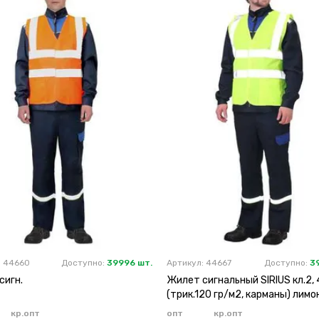
: 44660
Доступно:
39996 шт.
Артикул: 44667
Доступно:
3
сигн.
Жилет сигнальный SIRIUS кл.2, 
(трик.120 гр/м2, карманы) лим
кр.опт
опт
кр.опт