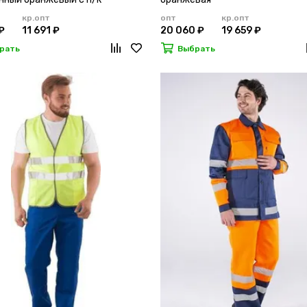
кр.опт
опт
кр.опт
₽
11 691 ₽
20 060 ₽
19 659 ₽
рать
Выбрать