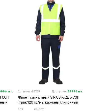
9996 шт.
Артикул: 45737
Доступно:
39996 шт.
4 СОП
Жилет сигнальный SIRIUS кл.2, 3 СОП
онный
(трик.120 гр/м2, карманы) лимонный
опт
кр.опт