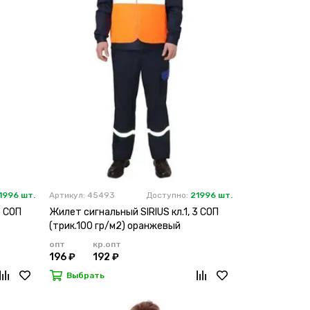
1996 шт.
Артикул: 45493
Доступно:
21996 шт.
3 СОП
Жилет сигнальный SIRIUS кл.1, 3 СОП
(трик.100 гр/м2) оранжевый
опт
кр.опт
196 ₽
192 ₽
Выбрать