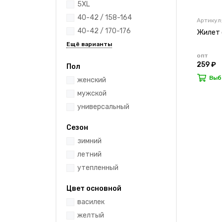
5XL
40-42 / 158-164
Артикул
40-42 / 170-176
Жилет 
опт
259 ₽
Пол
Выб
женский
мужской
универсальный
Сезон
зимний
летний
утепленный
Цвет основной
василек
желтый