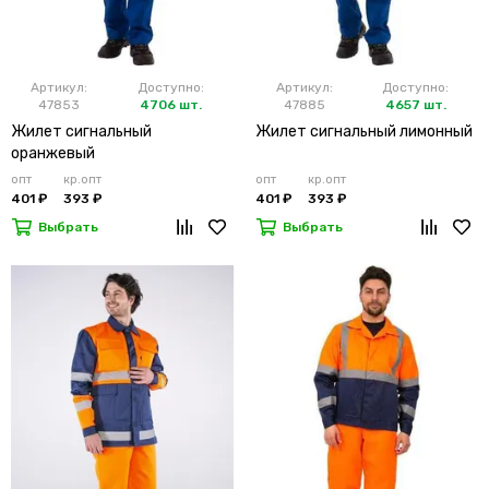
Артикул:
Доступно:
Артикул:
Доступно:
47853
4706 шт.
47885
4657 шт.
Жилет сигнальный
Жилет сигнальный лимонный
оранжевый
опт
кр.опт
опт
кр.опт
401 ₽
393 ₽
401 ₽
393 ₽
Выбрать
Выбрать