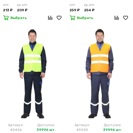
лимонный
м2)
опт
кр.опт
опт
кр.опт
213 ₽
209 ₽
259 ₽
254 ₽
Выбрать
Выбрать
Артикул:
Доступно:
Артикул:
Доступно:
45456
39996 шт.
45545
39996 шт.