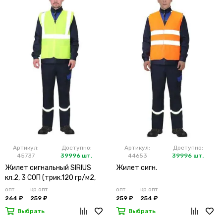
Артикул:
Доступно:
Артикул:
Доступно:
45737
39996 шт.
44653
39996 шт.
Жилет сигнальный SIRIUS
Жилет сигн.
кл.2, 3 СОП (трик.120 гр/м2,
карманы) лимонный
опт
кр.опт
опт
кр.опт
264 ₽
259 ₽
259 ₽
254 ₽
Выбрать
Выбрать