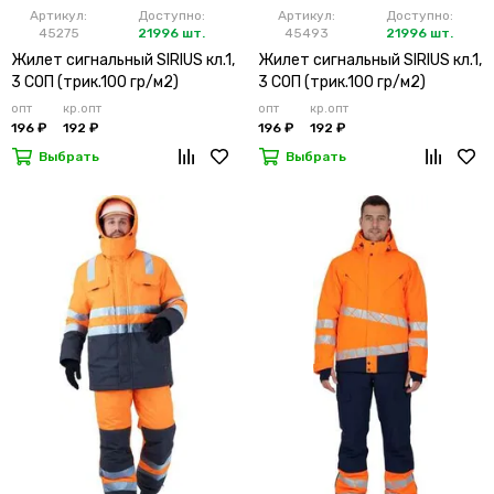
Артикул:
Доступно:
Артикул:
Доступно:
45275
21996 шт.
45493
21996 шт.
Жилет сигнальный SIRIUS кл.1,
Жилет сигнальный SIRIUS кл.1,
3 СОП (трик.100 гр/м2)
3 СОП (трик.100 гр/м2)
лимонный
оранжевый
опт
кр.опт
опт
кр.опт
196 ₽
192 ₽
196 ₽
192 ₽
Выбрать
Выбрать