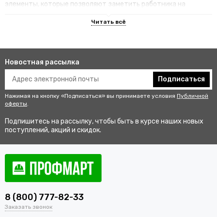
элементы, которые позволяют заметить работника на
территории.
Преимущества специализированных
изделий
Новостная рассылка
Гарантируют улучшенную видимость человека и его
безопасность на рабочем месте. В результате этого
Подписаться
снижается риск аварии и получения травмы.
Нажимая на кнопку «Подписаться» вы принимаете условия
Публичной
Не мешаются во время выполнения профессиональных
оферты
.
обязанностей, создают комфортные условия для работы.
Подпишитесь на рассылку, чтобы быть в курсе наших новых
Соответствуют стандартам качества, так как проходят
поступлений, акций и скидок.
строгий контроль перед выпуском в продажу.
Купить одежду сигнальную для
работников оптом и в розницу с
доставкой по Томску
8 (800) 777-82-33
В интернет-магазине «ПрофМарт» можно купить сигнальную
Заказать звонок
одежду для персонала. Мы работаем с оптовыми и