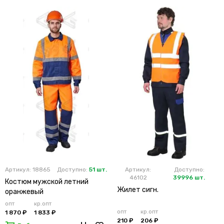
Артикул: 18865
Доступно:
51 шт.
Артикул:
Доступно:
46102
39996 шт.
Костюм мужской летний
Жилет сигн.
оранжевый
опт
кр.опт
опт
кр.опт
1 870 ₽
1 833 ₽
210 ₽
206 ₽