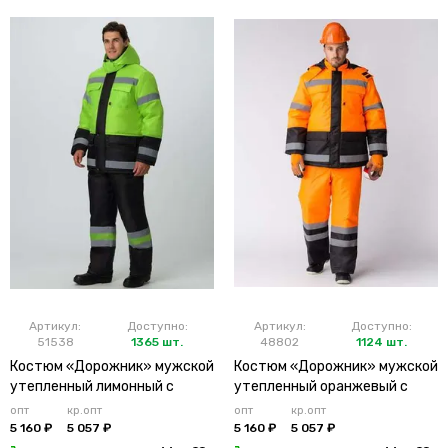
Артикул:
Доступно:
Артикул:
Доступно:
51538
1365 шт.
48802
1124 шт.
Костюм «Дорожник» мужской
Костюм «Дорожник» мужской
утепленный лимонный с
утепленный оранжевый с
брюками
брюками
опт
кр.опт
опт
кр.опт
5 160 ₽
5 057 ₽
5 160 ₽
5 057 ₽