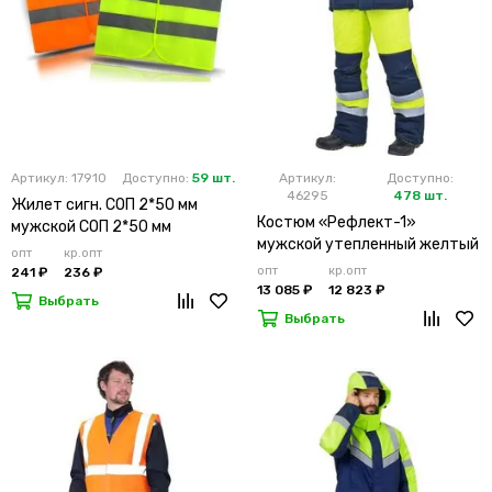
Артикул: 17910
Доступно:
59 шт.
Артикул:
Доступно:
46295
478 шт.
Жилет сигн. СОП 2*50 мм
Костюм «Рефлект-1»
мужской СОП 2*50 мм
мужской утепленный желтый
опт
кр.опт
с п/к
опт
кр.опт
241 ₽
236 ₽
13 085 ₽
12 823 ₽
Выбрать
Выбрать