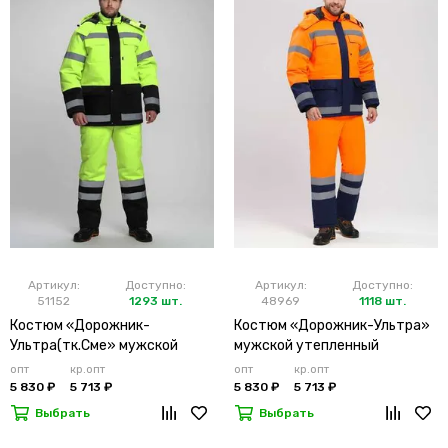
Артикул:
Доступно:
Артикул:
Доступно:
51152
1293 шт.
48969
1118 шт.
Костюм «Дорожник-
Костюм «Дорожник-Ультра»
Ультра(тк.Сме» мужской
мужской утепленный
утепленный лимонный
оранжевый
опт
кр.опт
опт
кр.опт
5 830 ₽
5 713 ₽
5 830 ₽
5 713 ₽
Выбрать
Выбрать