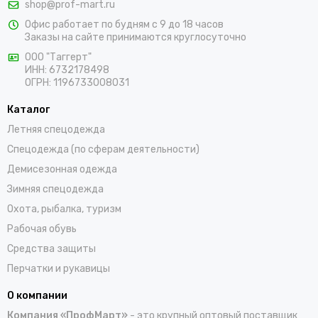
shop@prof-mart.ru
розничными покупателями. Предлагаем на выбор сигнальные
Офис работает по будням с 9 до 18 часов
жилеты, сезонные костюмы, брюки и прочие составляющие
Заказы на сайте принимаются круглосуточно
униформы в ярких заметных цветах. Доставка покупок,
которые оформляются на сайте, осуществляется по Томску и
ООО "Таггерт"
ИНН: 6732178498
остальным населенным пунктам России.
ОГРН: 1196733008031
Каталог
Летняя спецодежда
Спецодежда (по сферам деятельности)
Демисезонная одежда
Зимняя спецодежда
Охота, рыбалка, туризм
Рабочая обувь
Средства защиты
Перчатки и рукавицы
О компании
Компания «ПрофМарт»
- это крупный оптовый поставщик