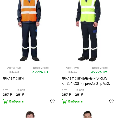
Артикул:
Доступно:
Артикул:
Доступно:
44660
39996 шт.
44667
39996 шт.
Жилет сигн.
Жилет сигнальный SIRIUS
кл.2, 4 СОП (трик.120 гр/м2,
карманы) лимонный
опт
кр.опт
опт
кр.опт
287 ₽
281 ₽
287 ₽
281 ₽
Выбрать
Выбрать