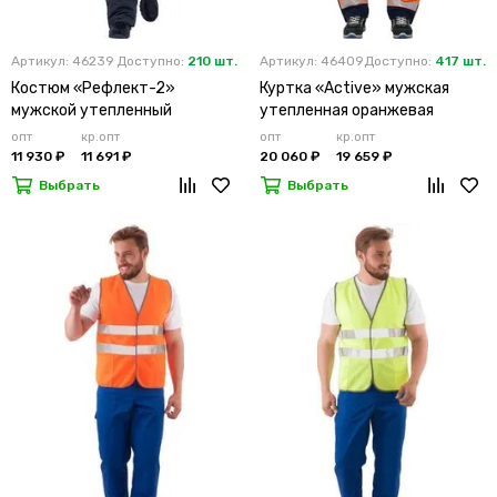
Артикул: 46239
Доступно:
210 шт.
Артикул: 46409
Доступно:
417 шт.
Костюм «Рефлект-2»
Куртка «Active» мужская
мужской утепленный
утепленная оранжевая
оранжевый с п/к
опт
кр.опт
опт
кр.опт
11 930 ₽
11 691 ₽
20 060 ₽
19 659 ₽
Выбрать
Выбрать