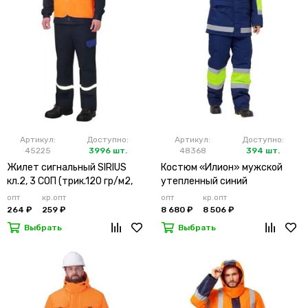
Артикул:
Доступно:
Артикул:
Доступно:
45225
3996 шт.
48368
394 шт.
Жилет сигнальный SIRIUS
Костюм «Илион» мужской
кл.2, 3 СОП (трик.120 гр/м2,
утепленный синий
карманы) оранжевый
опт
кр.опт
опт
кр.опт
264 ₽
259 ₽
8 680 ₽
8 506 ₽
Выбрать
Выбрать