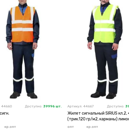
: 44660
Доступно:
39996 шт.
Артикул: 44667
Доступно:
3
сигн.
Жилет сигнальный SIRIUS кл.2, 
(трик.120 гр/м2, карманы) лим
кр.опт
опт
кр.опт