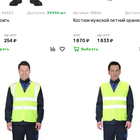
: 44653
Доступно:
39996 шт.
Артикул: 18865
Доступ
сигн.
Костюм мужской летний оран
кр.опт
опт
кр.опт
254 ₽
1 870 ₽
1 833 ₽
рать
Выбрать