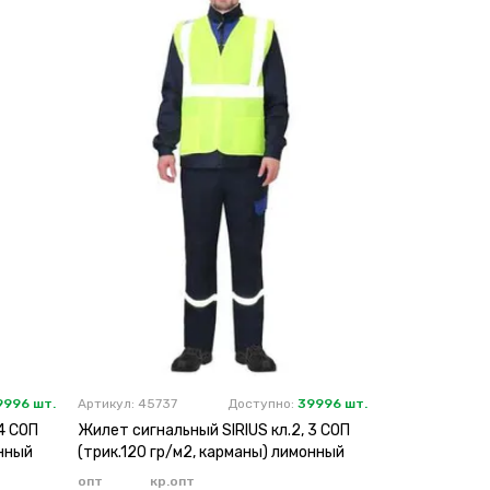
9996 шт.
Артикул: 45737
Доступно:
39996 шт.
4 СОП
Жилет сигнальный SIRIUS кл.2, 3 СОП
онный
(трик.120 гр/м2, карманы) лимонный
опт
кр.опт