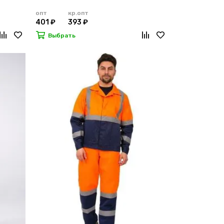
опт
кр.опт
401 ₽
393 ₽
Выбрать