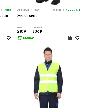
но:
51 шт.
Артикул: 46102
Доступно:
39996 шт.
жевый
Жилет сигн.
опт
кр.опт
210 ₽
206 ₽
Выбрать