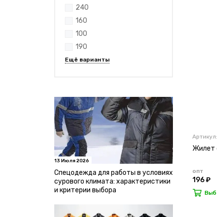
240
160
100
190
Артикул
Жилет с
13 Июля 2026
опт
Спецодежда для работы в условиях
196 ₽
сурового климата: характеристики
и критерии выбора
Выб