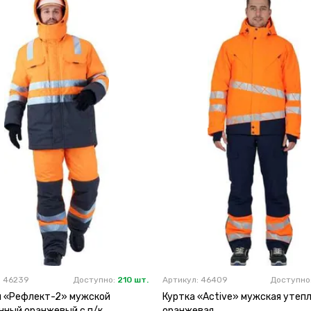
: 46239
Доступно:
210 шт.
Артикул: 46409
Доступно
 «Рефлект-2» мужской
Куртка «Active» мужская утеп
нный оранжевый с п/к
оранжевая