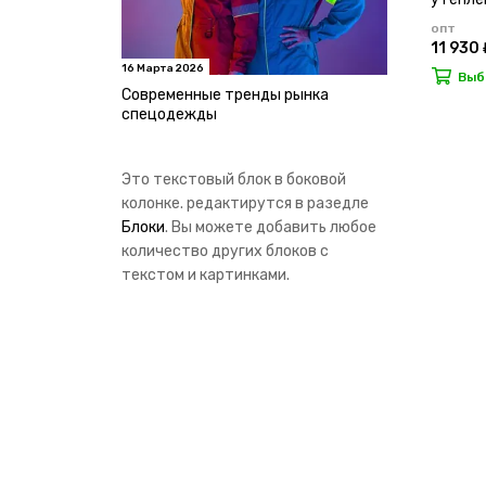
опт
11 930 
16 Марта 2026
Выб
Современные тренды рынка
спецодежды
Это текстовый блок в боковой
колонке. редактирутся в разедле
Блоки
. Вы можете добавить любое
количество других блоков с
текстом и картинками.