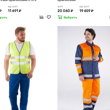
кр.опт
опт
кр.опт
₽
11 691 ₽
20 060 ₽
19 659 ₽
рать
Выбрать