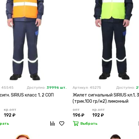
: 45545
Доступно:
39996 шт.
Артикул: 45275
Доступно:
2
игн. SIRIUS класс 1, 2 СОП
Жилет сигнальный SIRIUS кл.1, 
(трик.100 гр/м2) лимонный
кр.опт
опт
кр.опт
192 ₽
196 ₽
192 ₽
рать
Выбрать