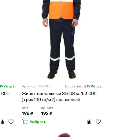
1996 шт.
Артикул: 45493
Доступно:
21996 шт.
3 СОП
Жилет сигнальный SIRIUS кл.1, 3 СОП
(трик.100 гр/м2) оранжевый
опт
кр.опт
196 ₽
192 ₽
Выбрать