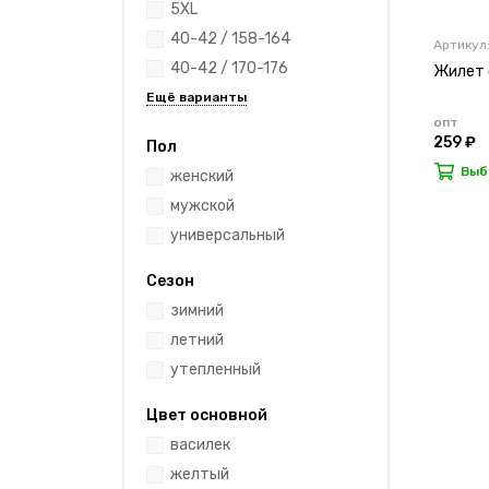
5XL
40-42 / 158-164
Артикул
40-42 / 170-176
Жилет 
опт
259 ₽
Пол
Выб
женский
мужской
универсальный
Сезон
зимний
летний
утепленный
Цвет основной
василек
желтый