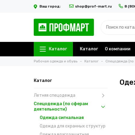
Ваш город:
shop@prof-mart.ru
8 (80
Каталог
Каталог
О компании
Рабочая одежда и обувь
Каталог
Спецодежда (по
Каталог
Оде
Летняя спецодежда
Спецодежда (по сферам
деятельности)
Одежда сигнальная
Одежда для охранных структур
Одежда влагозащитная