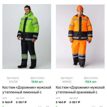
Артикул:
Доступно:
Артикул:
Доступно:
51538
1365 шт.
48802
1124 шт.
Костюм «Дорожник» мужской
Костюм «Дорожник» мужской
утепленный лимонный с
утепленный оранжевый с
брюками
брюками
опт
кр.опт
опт
кр.опт
5 160 ₽
5 057 ₽
5 160 ₽
5 057 ₽