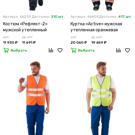
Артикул: 46239
Доступно:
210 шт.
Артикул: 46409
Доступно:
417 шт.
Костюм «Рефлект-2»
Куртка «Active» мужская
мужской утепленный
утепленная оранжевая
оранжевый с п/к
опт
кр.опт
опт
кр.опт
11 930 ₽
11 691 ₽
20 060 ₽
19 659 ₽
Выбрать
Выбрать