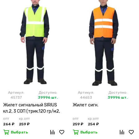
Артикул:
Доступно:
Артикул:
Доступно:
45737
39996 шт.
44653
39996 шт.
Жилет сигнальный SIRIUS
Жилет сигн.
кл.2, 3 СОП (трик.120 гр/м2,
карманы) лимонный
опт
кр.опт
опт
кр.опт
264 ₽
259 ₽
259 ₽
254 ₽
Выбрать
Выбрать