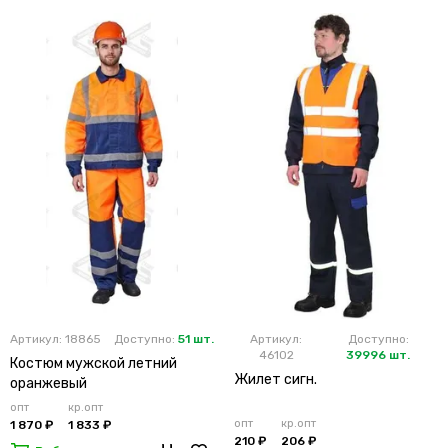
Артикул: 18865
Доступно:
51 шт.
Артикул:
Доступно:
46102
39996 шт.
Костюм мужской летний
Жилет сигн.
оранжевый
опт
кр.опт
опт
кр.опт
1 870 ₽
1 833 ₽
210 ₽
206 ₽