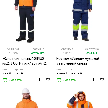
Артикул:
Доступно:
Артикул:
Доступно:
45225
3996 шт.
48368
394 шт.
Жилет сигнальный SIRIUS
Костюм «Илион» мужской
кл.2, 3 СОП (трик.120 гр/м2,
утепленный синий
карманы) оранжевый
опт
кр.опт
опт
кр.опт
264 ₽
259 ₽
8 680 ₽
8 506 ₽
Выбрать
Выбрать