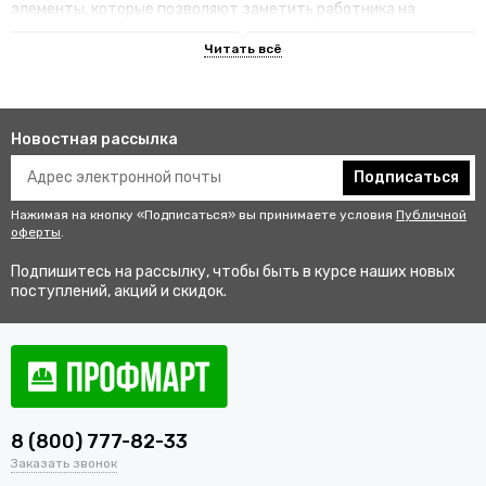
элементы, которые позволяют заметить работника на
территории.
Преимущества специализированных
изделий
Новостная рассылка
Гарантируют улучшенную видимость человека и его
безопасность на рабочем месте. В результате этого
Подписаться
снижается риск аварии и получения травмы.
Нажимая на кнопку «Подписаться» вы принимаете условия
Публичной
Не мешаются во время выполнения профессиональных
оферты
.
обязанностей, создают комфортные условия для работы.
Подпишитесь на рассылку, чтобы быть в курсе наших новых
Соответствуют стандартам качества, так как проходят
поступлений, акций и скидок.
строгий контроль перед выпуском в продажу.
Купить одежду сигнальную для
работников оптом и в розницу с
доставкой по Щёкино
8 (800) 777-82-33
В интернет-магазине «ПрофМарт» можно купить сигнальную
Заказать звонок
одежду для персонала. Мы работаем с оптовыми и