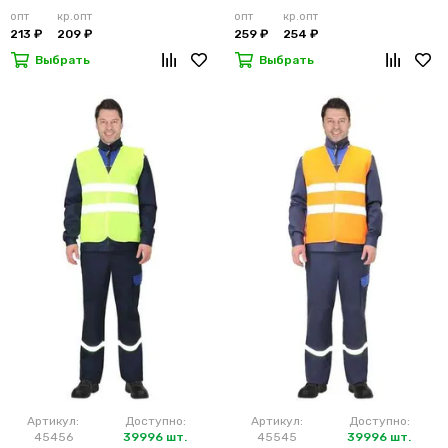
лимонный
м2)
опт
кр.опт
опт
кр.опт
213 ₽
209 ₽
259 ₽
254 ₽
Выбрать
Выбрать
Артикул:
Доступно:
Артикул:
Доступно:
45456
39996 шт.
45545
39996 шт.