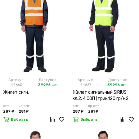
Артикул:
Доступно:
Артикул:
Доступно:
44660
39996 шт.
44667
39996 шт.
Жилет сигн.
Жилет сигнальный SIRIUS
кл.2, 4 СОП (трик.120 гр/м2,
карманы) лимонный
опт
кр.опт
опт
кр.опт
287 ₽
281 ₽
287 ₽
281 ₽
Выбрать
Выбрать