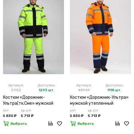
Артикул:
Доступно:
Артикул:
Доступно:
51152
1293 шт.
48969
1118 шт.
Костюм «Дорожник-
Костюм «Дорожник-Ультра»
Ультра(тк.Сме» мужской
мужской утепленный
утепленный лимонный
оранжевый
опт
кр.опт
опт
кр.опт
5 830 ₽
5 713 ₽
5 830 ₽
5 713 ₽
Выбрать
Выбрать