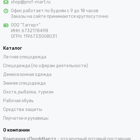
shop@prof-mart.ru
розничными покупателями. Предлагаем на выбор сигнальные
Офис работает по будням с 9 до 18 часов
жилеты, сезонные костюмы, брюки и прочие составляющие
Заказы на сайте принимаются круглосуточно
униформы в ярких заметных цветах. Доставка покупок,
которые оформляются на сайте, осуществляется по Щёкино и
ООО "Таггерт"
ИНН: 6732178498
остальным населенным пунктам России.
ОГРН: 1196733008031
Каталог
Летняя спецодежда
Спецодежда (по сферам деятельности)
Демисезонная одежда
Зимняя спецодежда
Охота, рыбалка, туризм
Рабочая обувь
Средства защиты
Перчатки и рукавицы
О компании
Компания «ПрофМарт»
- это крупный оптовый поставщик