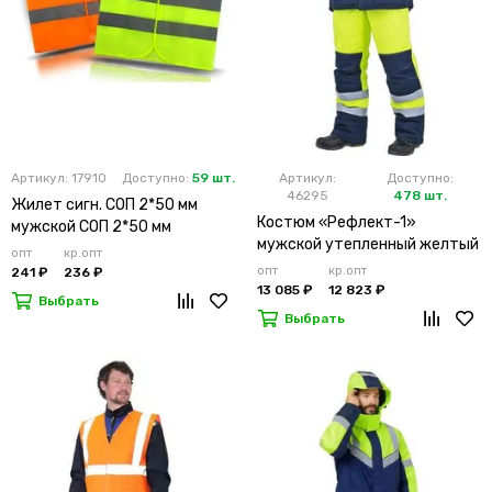
Артикул: 17910
Доступно:
59 шт.
Артикул:
Доступно:
46295
478 шт.
Жилет сигн. СОП 2*50 мм
Костюм «Рефлект-1»
мужской СОП 2*50 мм
мужской утепленный желтый
опт
кр.опт
с п/к
опт
кр.опт
241 ₽
236 ₽
13 085 ₽
12 823 ₽
Выбрать
Выбрать