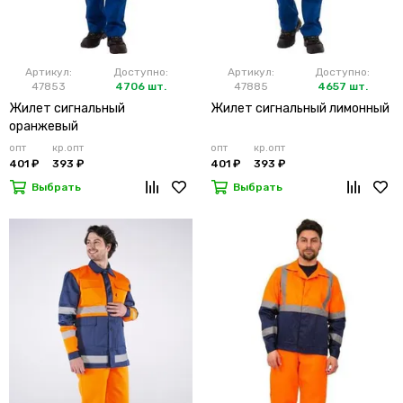
Артикул:
Доступно:
Артикул:
Доступно:
47853
4706 шт.
47885
4657 шт.
Жилет сигнальный
Жилет сигнальный лимонный
оранжевый
опт
кр.опт
опт
кр.опт
401 ₽
393 ₽
401 ₽
393 ₽
Выбрать
Выбрать