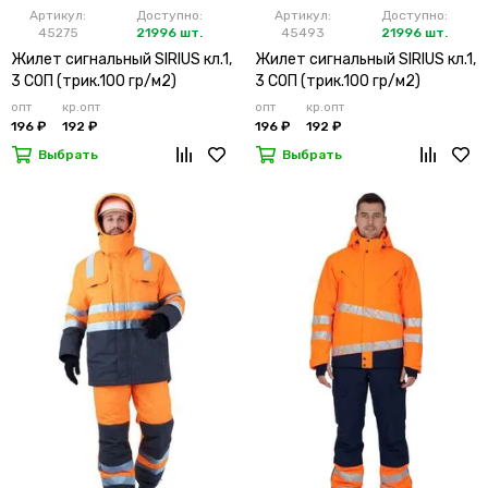
Артикул:
Доступно:
Артикул:
Доступно:
45275
21996 шт.
45493
21996 шт.
Жилет сигнальный SIRIUS кл.1,
Жилет сигнальный SIRIUS кл.1,
3 СОП (трик.100 гр/м2)
3 СОП (трик.100 гр/м2)
лимонный
оранжевый
опт
кр.опт
опт
кр.опт
196 ₽
192 ₽
196 ₽
192 ₽
Выбрать
Выбрать