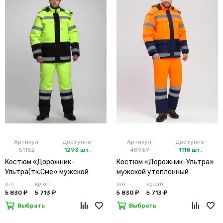
Артикул:
Доступно:
Артикул:
Доступно:
51152
1293 шт.
48969
1118 шт.
Костюм «Дорожник-
Костюм «Дорожник-Ультра»
Ультра(тк.Сме» мужской
мужской утепленный
утепленный лимонный
оранжевый
опт
кр.опт
опт
кр.опт
5 830 ₽
5 713 ₽
5 830 ₽
5 713 ₽
Выбрать
Выбрать