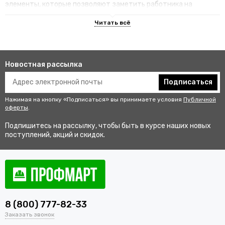
элементы, которые позволяют заметить работника на
территории.
Преимущества специализированных
изделий
Новостная рассылка
Гарантируют улучшенную видимость человека и его
безопасность на рабочем месте. В результате этого
Подписаться
снижается риск аварии и получения травмы.
Нажимая на кнопку «Подписаться» вы принимаете условия
Публичной
Не мешаются во время выполнения профессиональных
оферты
.
обязанностей, создают комфортные условия для работы.
Подпишитесь на рассылку, чтобы быть в курсе наших новых
Соответствуют стандартам качества, так как проходят
поступлений, акций и скидок.
строгий контроль перед выпуском в продажу.
Купить одежду сигнальную для
работников оптом и в розницу с
доставкой по Сатке
8 (800) 777-82-33
В интернет-магазине «ПрофМарт» можно купить сигнальную
Заказать звонок
одежду для персонала. Мы работаем с оптовыми и