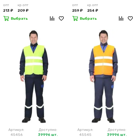
лимонный
м2)
опт
кр.опт
опт
кр.опт
213 ₽
209 ₽
259 ₽
254 ₽
Выбрать
Выбрать
Артикул:
Доступно:
Артикул:
Доступно:
45456
39996 шт.
45545
39996 шт.