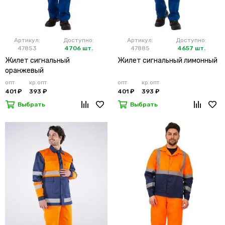
Артикул:
Доступно:
Артикул:
Доступно:
47853
4706 шт.
47885
4657 шт.
Жилет сигнальный
Жилет сигнальный лимонный
оранжевый
опт
кр.опт
опт
кр.опт
401 ₽
393 ₽
401 ₽
393 ₽
Выбрать
Выбрать