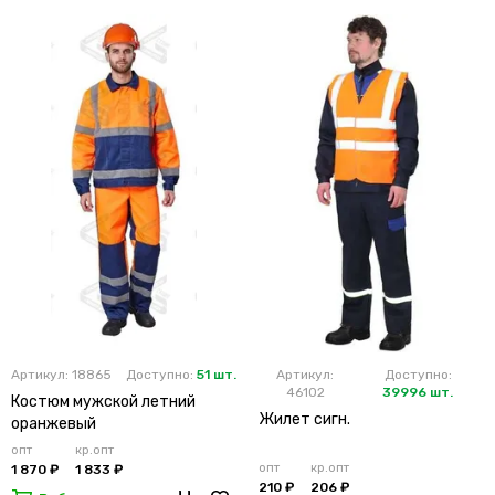
Артикул: 18865
Доступно:
51 шт.
Артикул:
Доступно:
46102
39996 шт.
Костюм мужской летний
Жилет сигн.
оранжевый
опт
кр.опт
опт
кр.опт
1 870 ₽
1 833 ₽
210 ₽
206 ₽