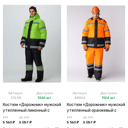
Артикул:
Доступно:
Артикул:
Доступно:
51538
1365 шт.
48802
1124 шт.
Костюм «Дорожник» мужской
Костюм «Дорожник» мужской
утепленный лимонный с
утепленный оранжевый с
брюками
брюками
опт
кр.опт
опт
кр.опт
5 160 ₽
5 057 ₽
5 160 ₽
5 057 ₽