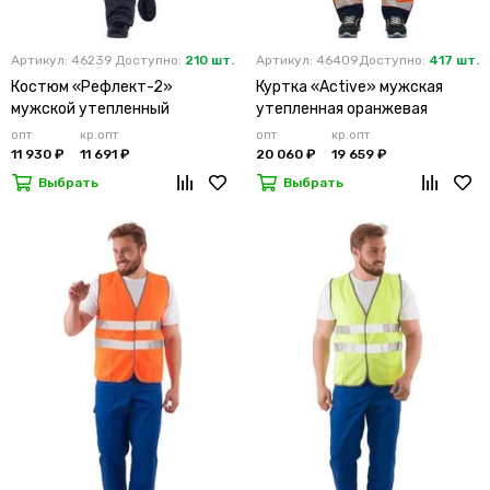
Артикул: 46239
Доступно:
210 шт.
Артикул: 46409
Доступно:
417 шт.
Костюм «Рефлект-2»
Куртка «Active» мужская
мужской утепленный
утепленная оранжевая
оранжевый с п/к
опт
кр.опт
опт
кр.опт
11 930 ₽
11 691 ₽
20 060 ₽
19 659 ₽
Выбрать
Выбрать