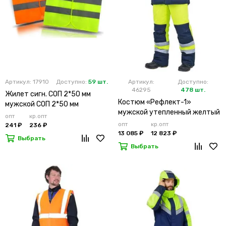
Артикул: 17910
Доступно:
59 шт.
Артикул:
Доступно:
46295
478 шт.
Жилет сигн. СОП 2*50 мм
Костюм «Рефлект-1»
мужской СОП 2*50 мм
мужской утепленный желтый
опт
кр.опт
с п/к
опт
кр.опт
241 ₽
236 ₽
13 085 ₽
12 823 ₽
Выбрать
Выбрать