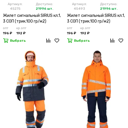
Артикул:
Доступно:
Артикул:
Доступно:
45275
21996 шт.
45493
21996 шт.
Жилет сигнальный SIRIUS кл.1,
Жилет сигнальный SIRIUS кл.1,
3 СОП (трик.100 гр/м2)
3 СОП (трик.100 гр/м2)
лимонный
оранжевый
опт
кр.опт
опт
кр.опт
196 ₽
192 ₽
196 ₽
192 ₽
Выбрать
Выбрать