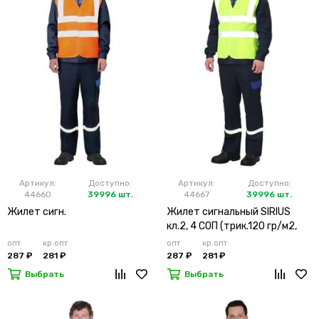
Артикул:
Доступно:
Артикул:
Доступно:
44660
39996 шт.
44667
39996 шт.
Жилет сигн.
Жилет сигнальный SIRIUS
кл.2, 4 СОП (трик.120 гр/м2,
карманы) лимонный
опт
кр.опт
опт
кр.опт
287 ₽
281 ₽
287 ₽
281 ₽
Выбрать
Выбрать