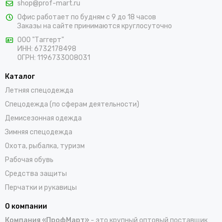
shop@prof-mart.ru
розничными покупателями. Предлагаем на выбор сигнальные
Офис работает по будням с 9 до 18 часов
жилеты, сезонные костюмы, брюки и прочие составляющие
Заказы на сайте принимаются круглосуточно
униформы в ярких заметных цветах. Доставка покупок,
которые оформляются на сайте, осуществляется по Сатке и
ООО "Таггерт"
ИНН: 6732178498
остальным населенным пунктам России.
ОГРН: 1196733008031
Каталог
Летняя спецодежда
Спецодежда (по сферам деятельности)
Демисезонная одежда
Зимняя спецодежда
Охота, рыбалка, туризм
Рабочая обувь
Средства защиты
Перчатки и рукавицы
О компании
Компания «ПрофМарт»
- это крупный оптовый поставщик