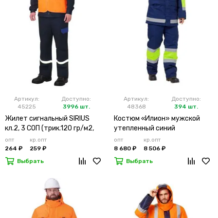
Артикул:
Доступно:
Артикул:
Доступно:
45225
3996 шт.
48368
394 шт.
Жилет сигнальный SIRIUS
Костюм «Илион» мужской
кл.2, 3 СОП (трик.120 гр/м2,
утепленный синий
карманы) оранжевый
опт
кр.опт
опт
кр.опт
264 ₽
259 ₽
8 680 ₽
8 506 ₽
Выбрать
Выбрать