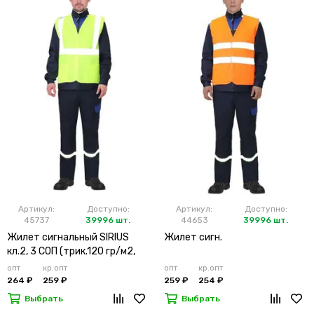
Артикул:
Доступно:
Артикул:
Доступно:
45737
39996 шт.
44653
39996 шт.
Жилет сигнальный SIRIUS
Жилет сигн.
кл.2, 3 СОП (трик.120 гр/м2,
карманы) лимонный
опт
кр.опт
опт
кр.опт
264 ₽
259 ₽
259 ₽
254 ₽
Выбрать
Выбрать