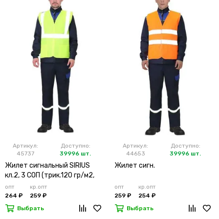
Артикул:
Доступно:
Артикул:
Доступно:
45737
39996 шт.
44653
39996 шт.
Жилет сигнальный SIRIUS
Жилет сигн.
кл.2, 3 СОП (трик.120 гр/м2,
карманы) лимонный
опт
кр.опт
опт
кр.опт
264 ₽
259 ₽
259 ₽
254 ₽
Выбрать
Выбрать