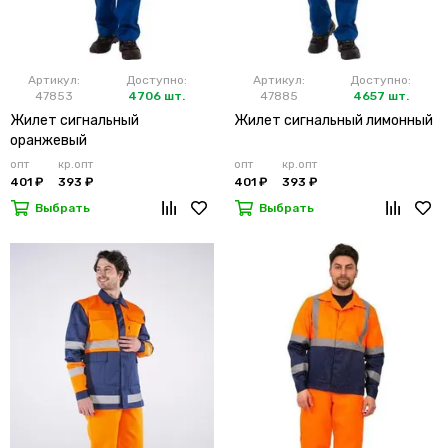
Артикул:
Доступно:
Артикул:
Доступно:
47853
4706 шт.
47885
4657 шт.
Жилет сигнальный
Жилет сигнальный лимонный
оранжевый
опт
кр.опт
опт
кр.опт
401 ₽
393 ₽
401 ₽
393 ₽
Выбрать
Выбрать