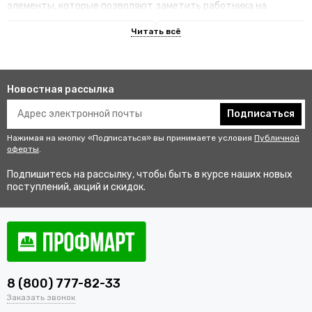
элементы, которые позволяют заметить работника на
территории.
Преимущества специализированных
изделий
Новостная рассылка
Гарантируют улучшенную видимость человека и его
безопасность на рабочем месте. В результате этого
Подписаться
снижается риск аварии и получения травмы.
Нажимая на кнопку «Подписаться» вы принимаете условия
Публичной
Не мешаются во время выполнения профессиональных
оферты
.
обязанностей, создают комфортные условия для работы.
Подпишитесь на рассылку, чтобы быть в курсе наших новых
Соответствуют стандартам качества, так как проходят
поступлений, акций и скидок.
строгий контроль перед выпуском в продажу.
Купить одежду сигнальную для
работников оптом и в розницу с
доставкой по Пушкину
8 (800) 777-82-33
В интернет-магазине «ПрофМарт» можно купить сигнальную
Заказать звонок
одежду для персонала. Мы работаем с оптовыми и