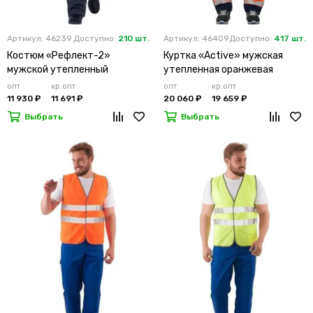
Артикул: 46239
Доступно:
210 шт.
Артикул: 46409
Доступно:
417 шт.
Костюм «Рефлект-2»
Куртка «Active» мужская
мужской утепленный
утепленная оранжевая
оранжевый с п/к
опт
кр.опт
опт
кр.опт
11 930 ₽
11 691 ₽
20 060 ₽
19 659 ₽
Выбрать
Выбрать