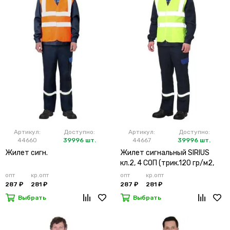
Артикул:
Доступно:
Артикул:
Доступно:
44660
39996 шт.
44667
39996 шт.
Жилет сигн.
Жилет сигнальный SIRIUS
кл.2, 4 СОП (трик.120 гр/м2,
карманы) лимонный
опт
кр.опт
опт
кр.опт
287 ₽
281 ₽
287 ₽
281 ₽
Выбрать
Выбрать