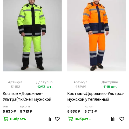
Артикул:
Доступно:
Артикул:
Доступно:
51152
1293 шт.
48969
1118 шт.
Костюм «Дорожник-
Костюм «Дорожник-Ультра»
Ультра(тк.Сме» мужской
мужской утепленный
утепленный лимонный
оранжевый
опт
кр.опт
опт
кр.опт
5 830 ₽
5 713 ₽
5 830 ₽
5 713 ₽
Выбрать
Выбрать