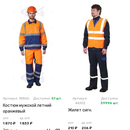
Артикул: 18865
Доступно:
51 шт.
Артикул:
Доступно:
46102
39996 шт.
Костюм мужской летний
Жилет сигн.
оранжевый
опт
кр.опт
опт
кр.опт
1 870 ₽
1 833 ₽
210 ₽
206 ₽