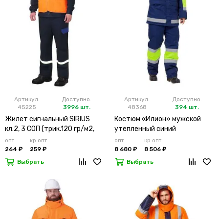
Артикул:
Доступно:
Артикул:
Доступно:
45225
3996 шт.
48368
394 шт.
Жилет сигнальный SIRIUS
Костюм «Илион» мужской
кл.2, 3 СОП (трик.120 гр/м2,
утепленный синий
карманы) оранжевый
опт
кр.опт
опт
кр.опт
264 ₽
259 ₽
8 680 ₽
8 506 ₽
Выбрать
Выбрать