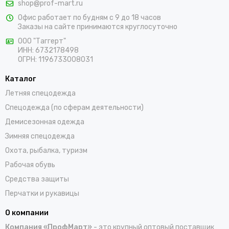
shop@prof-mart.ru
розничными покупателями. Предлагаем на выбор сигнальные
Офис работает по будням с 9 до 18 часов
жилеты, сезонные костюмы, брюки и прочие составляющие
Заказы на сайте принимаются круглосуточно
униформы в ярких заметных цветах. Доставка покупок,
которые оформляются на сайте, осуществляется по Пушкину
ООО "Таггерт"
ИНН: 6732178498
и остальным населенным пунктам России.
ОГРН: 1196733008031
Каталог
Летняя спецодежда
Спецодежда (по сферам деятельности)
Демисезонная одежда
Зимняя спецодежда
Охота, рыбалка, туризм
Рабочая обувь
Средства защиты
Перчатки и рукавицы
О компании
Компания «ПрофМарт»
- это крупный оптовый поставщик