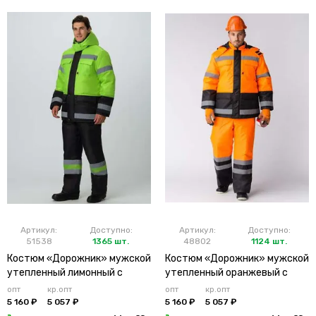
Артикул:
Доступно:
Артикул:
Доступно:
51538
1365 шт.
48802
1124 шт.
Костюм «Дорожник» мужской
Костюм «Дорожник» мужской
утепленный лимонный с
утепленный оранжевый с
брюками
брюками
опт
кр.опт
опт
кр.опт
5 160 ₽
5 057 ₽
5 160 ₽
5 057 ₽