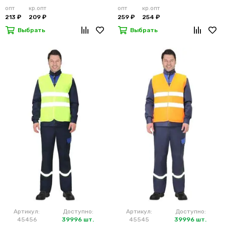
лимонный
м2)
опт
кр.опт
опт
кр.опт
213 ₽
209 ₽
259 ₽
254 ₽
Выбрать
Выбрать
Артикул:
Доступно:
Артикул:
Доступно:
45456
39996 шт.
45545
39996 шт.