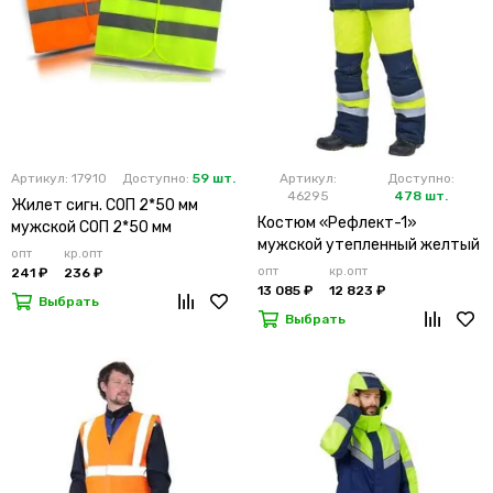
Артикул: 17910
Доступно:
59 шт.
Артикул:
Доступно:
46295
478 шт.
Жилет сигн. СОП 2*50 мм
Костюм «Рефлект-1»
мужской СОП 2*50 мм
мужской утепленный желтый
опт
кр.опт
с п/к
опт
кр.опт
241 ₽
236 ₽
13 085 ₽
12 823 ₽
Выбрать
Выбрать