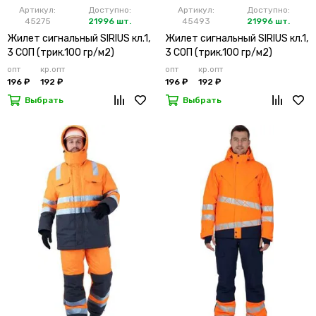
Артикул:
Доступно:
Артикул:
Доступно:
45275
21996 шт.
45493
21996 шт.
Жилет сигнальный SIRIUS кл.1,
Жилет сигнальный SIRIUS кл.1,
3 СОП (трик.100 гр/м2)
3 СОП (трик.100 гр/м2)
лимонный
оранжевый
опт
кр.опт
опт
кр.опт
196 ₽
192 ₽
196 ₽
192 ₽
Выбрать
Выбрать