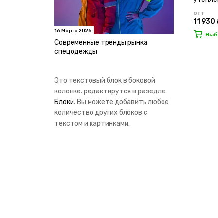
опт
11 930 
16 Марта 2026
Выб
Современные тренды рынка
спецодежды
Это текстовый блок в боковой
колонке. редактирутся в разедле
Блоки
. Вы можете добавить любое
количество других блоков с
текстом и картинками.