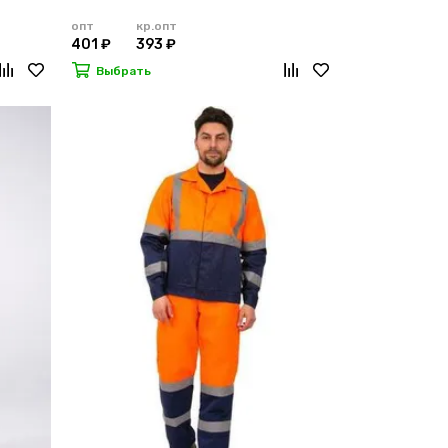
опт
кр.опт
401 ₽
393 ₽
Выбрать