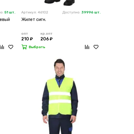
но:
51 шт.
Артикул: 46102
Доступно:
39996 шт.
жевый
Жилет сигн.
опт
кр.опт
210 ₽
206 ₽
Выбрать