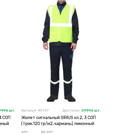
9996 шт.
Артикул: 45737
Доступно:
39996 шт.
4 СОП
Жилет сигнальный SIRIUS кл.2, 3 СОП
онный
(трик.120 гр/м2, карманы) лимонный
опт
кр.опт