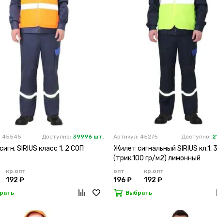
: 45545
Доступно:
39996 шт.
Артикул: 45275
Доступно:
2
игн. SIRIUS класс 1, 2 СОП
Жилет сигнальный SIRIUS кл.1, 
(трик.100 гр/м2) лимонный
кр.опт
опт
кр.опт
192 ₽
196 ₽
192 ₽
рать
Выбрать