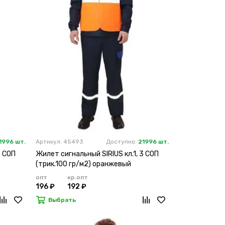
1996 шт.
Артикул: 45493
Доступно:
21996 шт.
3 СОП
Жилет сигнальный SIRIUS кл.1, 3 СОП
(трик.100 гр/м2) оранжевый
опт
кр.опт
196 ₽
192 ₽
Выбрать