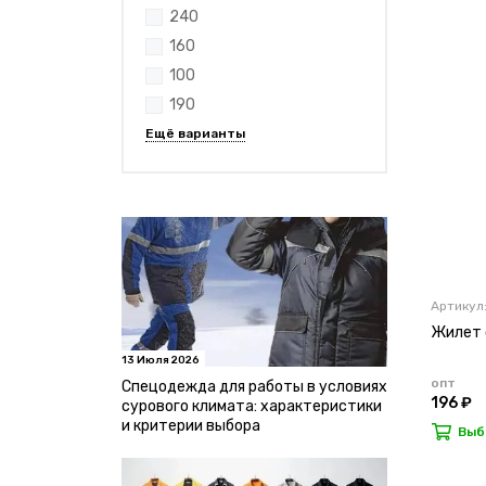
240
160
100
190
Артикул
Жилет с
13 Июля 2026
опт
Спецодежда для работы в условиях
196 ₽
сурового климата: характеристики
и критерии выбора
Выб