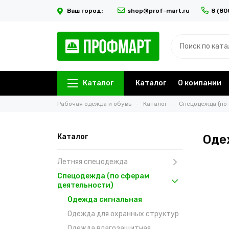
Ваш город:
shop@prof-mart.ru
8 (80
Каталог
Каталог
О компании
Рабочая одежда и обувь
Каталог
Спецодежда (по
Каталог
Оде
Летняя спецодежда
Спецодежда (по сферам
деятельности)
Одежда сигнальная
Одежда для охранных структур
Одежда влагозащитная