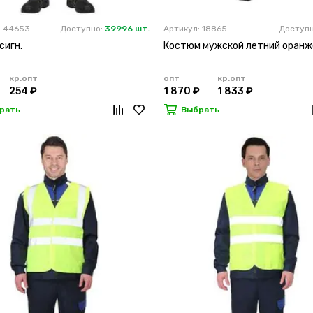
: 44653
Доступно:
39996 шт.
Артикул: 18865
Доступ
сигн.
Костюм мужской летний оран
кр.опт
опт
кр.опт
254 ₽
1 870 ₽
1 833 ₽
рать
Выбрать