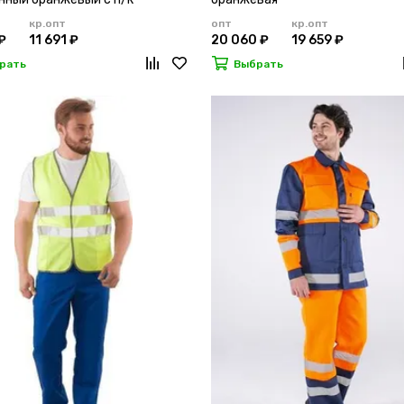
кр.опт
опт
кр.опт
₽
11 691 ₽
20 060 ₽
19 659 ₽
рать
Выбрать