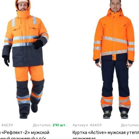
: 46239
Доступно:
210 шт.
Артикул: 46409
Доступно
 «Рефлект-2» мужской
Куртка «Active» мужская утеп
нный оранжевый с п/к
оранжевая