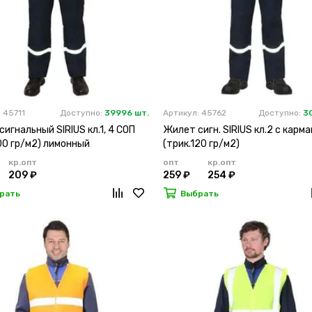
 45711
Доступно:
39996 шт.
Артикул: 45762
Доступно:
3
игнальный SIRIUS кл.1, 4 СОП
Жилет сигн. SIRIUS кл.2 с карма
00 гр/м2) лимонный
(трик.120 гр/м2)
кр.опт
опт
кр.опт
209 ₽
259 ₽
254 ₽
рать
Выбрать