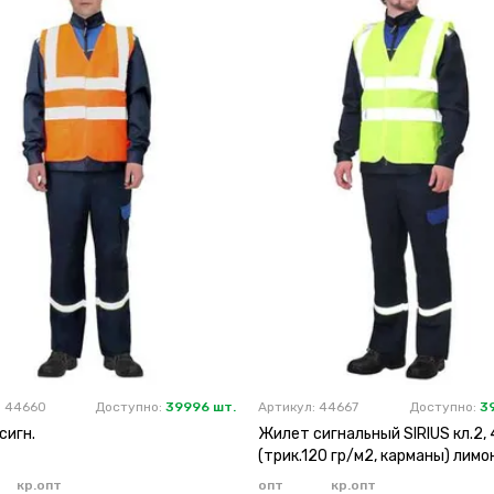
: 44660
Доступно:
39996 шт.
Артикул: 44667
Доступно:
3
сигн.
Жилет сигнальный SIRIUS кл.2, 
(трик.120 гр/м2, карманы) лим
кр.опт
опт
кр.опт