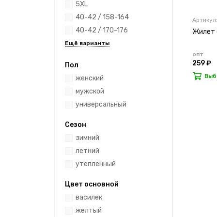
5XL
40-42 / 158-164
Артикул
40-42 / 170-176
Жилет 
опт
259 ₽
Пол
Выб
женский
мужской
универсальный
Сезон
зимний
летний
утепленный
Цвет основной
василек
желтый