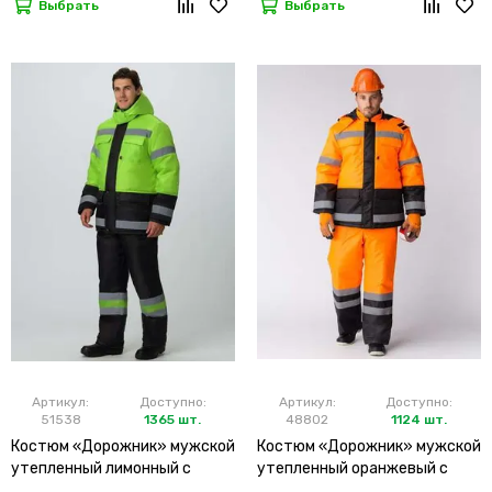
Выбрать
Выбрать
Артикул:
Доступно:
Артикул:
Доступно:
51538
1365 шт.
48802
1124 шт.
Костюм «Дорожник» мужской
Костюм «Дорожник» мужской
утепленный лимонный с
утепленный оранжевый с
брюками
брюками