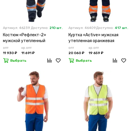
Артикул: 46239
Доступно:
210 шт.
Артикул: 46409
Доступно:
417 шт.
Костюм «Рефлект-2»
Куртка «Active» мужская
мужской утепленный
утепленная оранжевая
оранжевый с п/к
опт
кр.опт
опт
кр.опт
11 930 ₽
11 691 ₽
20 060 ₽
19 659 ₽
Выбрать
Выбрать