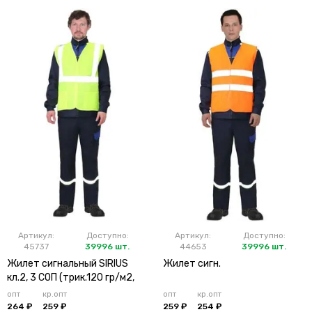
Артикул:
Доступно:
Артикул:
Доступно:
45737
39996 шт.
44653
39996 шт.
Жилет сигнальный SIRIUS
Жилет сигн.
кл.2, 3 СОП (трик.120 гр/м2,
карманы) лимонный
опт
кр.опт
опт
кр.опт
264 ₽
259 ₽
259 ₽
254 ₽