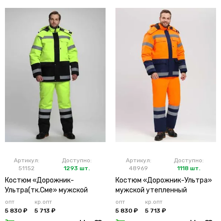
Артикул:
Доступно:
Артикул:
Доступно:
51152
1293 шт.
48969
1118 шт.
Костюм «Дорожник-
Костюм «Дорожник-Ультра»
Ультра(тк.Сме» мужской
мужской утепленный
утепленный лимонный
оранжевый
опт
кр.опт
опт
кр.опт
5 830 ₽
5 713 ₽
5 830 ₽
5 713 ₽