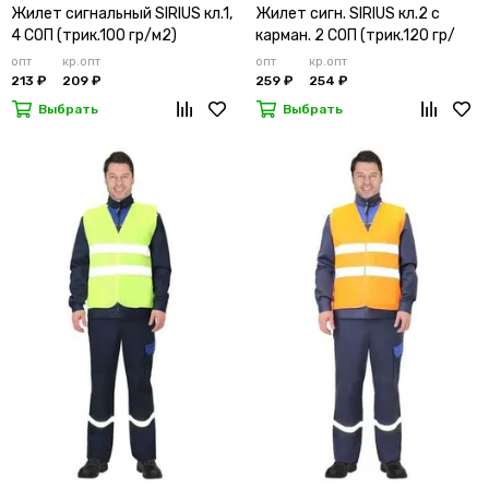
Жилет сигнальный SIRIUS кл.1,
Жилет сигн. SIRIUS кл.2 с
4 СОП (трик.100 гр/м2)
карман. 2 СОП (трик.120 гр/
лимонный
м2)
опт
кр.опт
опт
кр.опт
213 ₽
209 ₽
259 ₽
254 ₽
Выбрать
Выбрать