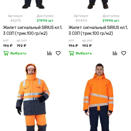
Артикул:
Доступно:
Артикул:
Доступно:
45275
21996 шт.
45493
21996 шт.
Жилет сигнальный SIRIUS кл.1,
Жилет сигнальный SIRIUS кл.1,
3 СОП (трик.100 гр/м2)
3 СОП (трик.100 гр/м2)
лимонный
оранжевый
опт
кр.опт
опт
кр.опт
196 ₽
192 ₽
196 ₽
192 ₽
Выбрать
Выбрать