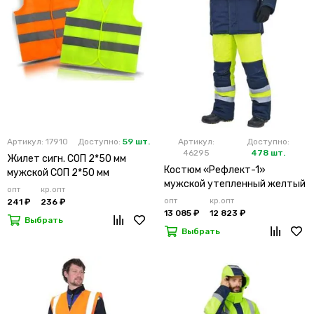
Артикул: 17910
Доступно:
59 шт.
Артикул:
Доступно:
46295
478 шт.
Жилет сигн. СОП 2*50 мм
Костюм «Рефлект-1»
мужской СОП 2*50 мм
мужской утепленный желтый
опт
кр.опт
с п/к
опт
кр.опт
241 ₽
236 ₽
13 085 ₽
12 823 ₽
Выбрать
Выбрать