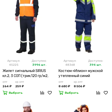
Артикул:
Доступно:
Артикул:
Доступно:
45225
3996 шт.
48368
394 шт.
Жилет сигнальный SIRIUS
Костюм «Илион» мужской
кл.2, 3 СОП (трик.120 гр/м2,
утепленный синий
карманы) оранжевый
опт
кр.опт
опт
кр.опт
264 ₽
259 ₽
8 680 ₽
8 506 ₽
Выбрать
Выбрать