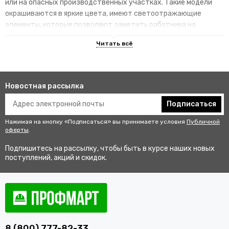
или на опасных производственных участках. Такие модели
окрашиваются в яркие цвета, имеют светоотражающие
элементы, которые позволяют заметить работника на
территории.
Преимущества специализированных
изделий
Новостная рассылка
Гарантируют улучшенную видимость человека и его
безопасность на рабочем месте. В результате этого
Подписаться
снижается риск аварии и получения травмы.
Нажимая на кнопку «Подписаться» вы принимаете условия
Публичной
Не мешаются во время выполнения профессиональных
оферты
.
обязанностей, создают комфортные условия для работы.
Подпишитесь на рассылку, чтобы быть в курсе наших новых
Соответствуют стандартам качества, так как проходят
поступлений, акций и скидок.
строгий контроль перед выпуском в продажу.
Купить одежду сигнальную для
работников оптом и в розницу с
доставкой по Петрозаводску
8 (800) 777-82-33