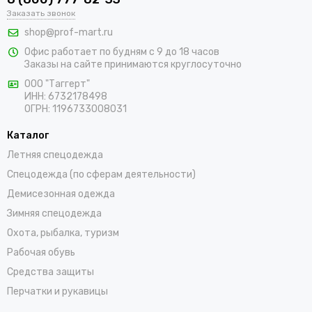
В интернет-магазине «ПрофМарт» можно купить сигнальную
Заказать звонок
одежду для персонала. Мы работаем с оптовыми и
shop@prof-mart.ru
розничными покупателями. Предлагаем на выбор сигнальные
Офис работает по будням с 9 до 18 часов
жилеты, сезонные костюмы, брюки и прочие составляющие
Заказы на сайте принимаются круглосуточно
униформы в ярких заметных цветах. Доставка покупок,
которые оформляются на сайте, осуществляется по
ООО "Таггерт"
ИНН: 6732178498
Петрозаводску и остальным населенным пунктам России.
ОГРН: 1196733008031
Каталог
Летняя спецодежда
Спецодежда (по сферам деятельности)
Демисезонная одежда
Зимняя спецодежда
Охота, рыбалка, туризм
Рабочая обувь
Средства защиты
Перчатки и рукавицы