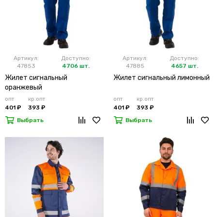
Артикул:
Доступно:
Артикул:
Доступно:
47853
4706 шт.
47885
4657 шт.
Жилет сигнальный
Жилет сигнальный лимонный
оранжевый
опт
кр.опт
опт
кр.опт
401 ₽
393 ₽
401 ₽
393 ₽
Выбрать
Выбрать