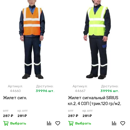
Артикул:
Доступно:
Артикул:
Доступно:
44660
39996 шт.
44667
39996 шт.
Жилет сигн.
Жилет сигнальный SIRIUS
кл.2, 4 СОП (трик.120 гр/м2,
карманы) лимонный
опт
кр.опт
опт
кр.опт
287 ₽
281 ₽
287 ₽
281 ₽
Выбрать
Выбрать