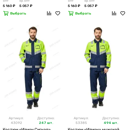
опт
кр.опт
опт
кр.опт
5 160 ₽
5 057 ₽
5 160 ₽
5 057 ₽
Выбрать
Выбрать
Артикул:
Доступно:
Артикул:
Доступно:
43092
247 шт.
53385
494 шт.
Костюм «Илион Сигнал»
Костюм «Илион» мужской