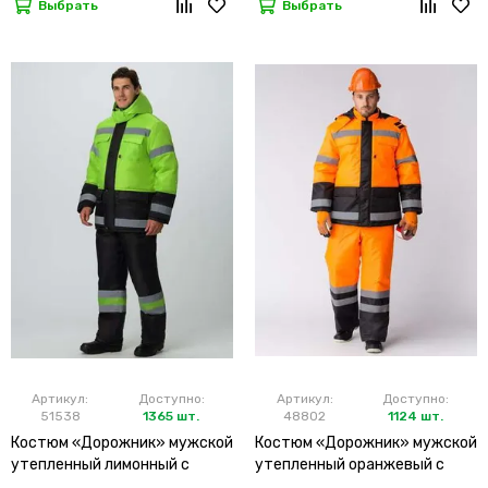
Выбрать
Выбрать
Артикул:
Доступно:
Артикул:
Доступно:
51538
1365 шт.
48802
1124 шт.
Костюм «Дорожник» мужской
Костюм «Дорожник» мужской
утепленный лимонный с
утепленный оранжевый с
брюками
брюками