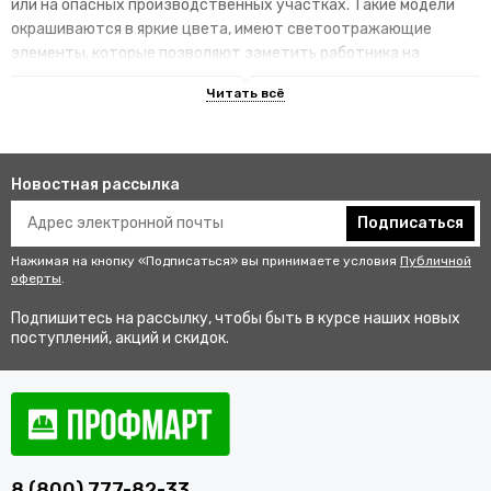
или на опасных производственных участках. Такие модели
окрашиваются в яркие цвета, имеют светоотражающие
элементы, которые позволяют заметить работника на
территории.
Преимущества специализированных
изделий
Новостная рассылка
Гарантируют улучшенную видимость человека и его
безопасность на рабочем месте. В результате этого
Подписаться
снижается риск аварии и получения травмы.
Нажимая на кнопку «Подписаться» вы принимаете условия
Публичной
Не мешаются во время выполнения профессиональных
оферты
.
обязанностей, создают комфортные условия для работы.
Подпишитесь на рассылку, чтобы быть в курсе наших новых
Соответствуют стандартам качества, так как проходят
поступлений, акций и скидок.
строгий контроль перед выпуском в продажу.
Купить одежду сигнальную для
работников оптом и в розницу с
доставкой по Орехово-Зуево
8 (800) 777-82-33