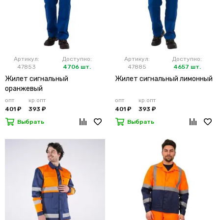
Артикул:
Доступно:
Артикул:
Доступно:
47853
4706 шт.
47885
4657 шт.
Жилет сигнальный
Жилет сигнальный лимонный
оранжевый
опт
кр.опт
опт
кр.опт
401 ₽
393 ₽
401 ₽
393 ₽
Выбрать
Выбрать