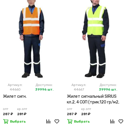
Артикул:
Доступно:
Артикул:
Доступно:
44660
39996 шт.
44667
39996 шт.
Жилет сигн.
Жилет сигнальный SIRIUS
кл.2, 4 СОП (трик.120 гр/м2,
карманы) лимонный
опт
кр.опт
опт
кр.опт
287 ₽
281 ₽
287 ₽
281 ₽
Выбрать
Выбрать