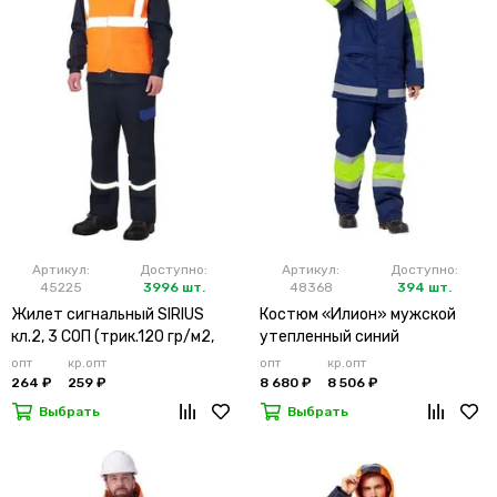
Артикул:
Доступно:
Артикул:
Доступно:
45225
3996 шт.
48368
394 шт.
Жилет сигнальный SIRIUS
Костюм «Илион» мужской
кл.2, 3 СОП (трик.120 гр/м2,
утепленный синий
карманы) оранжевый
опт
кр.опт
опт
кр.опт
264 ₽
259 ₽
8 680 ₽
8 506 ₽
Выбрать
Выбрать