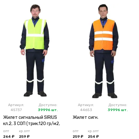
Артикул:
Доступно:
Артикул:
Доступно:
45737
39996 шт.
44653
39996 шт.
Жилет сигнальный SIRIUS
Жилет сигн.
кл.2, 3 СОП (трик.120 гр/м2,
карманы) лимонный
опт
кр.опт
опт
кр.опт
264 ₽
259 ₽
259 ₽
254 ₽