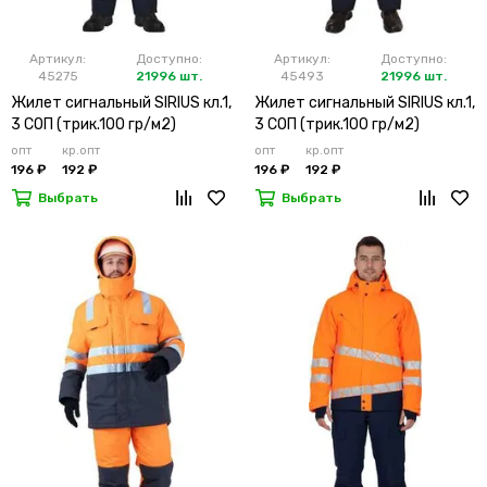
Артикул:
Доступно:
Артикул:
Доступно:
45275
21996 шт.
45493
21996 шт.
Жилет сигнальный SIRIUS кл.1,
Жилет сигнальный SIRIUS кл.1,
3 СОП (трик.100 гр/м2)
3 СОП (трик.100 гр/м2)
лимонный
оранжевый
опт
кр.опт
опт
кр.опт
196 ₽
192 ₽
196 ₽
192 ₽
Выбрать
Выбрать