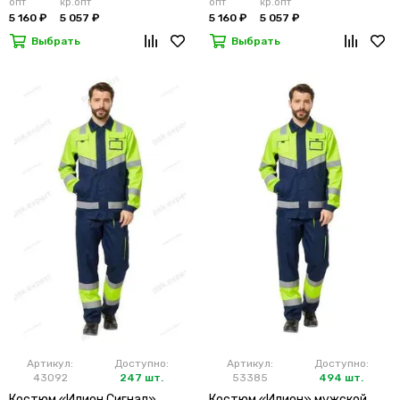
опт
кр.опт
опт
кр.опт
5 160 ₽
5 057 ₽
5 160 ₽
5 057 ₽
Выбрать
Выбрать
Артикул:
Доступно:
Артикул:
Доступно:
43092
247 шт.
53385
494 шт.
Костюм «Илион Сигнал»
Костюм «Илион» мужской