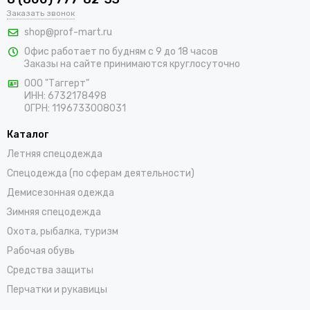
В интернет-магазине «ПрофМарт» можно купить сигнальную
Заказать звонок
одежду для персонала. Мы работаем с оптовыми и
shop@prof-mart.ru
розничными покупателями. Предлагаем на выбор сигнальные
Офис работает по будням с 9 до 18 часов
жилеты, сезонные костюмы, брюки и прочие составляющие
Заказы на сайте принимаются круглосуточно
униформы в ярких заметных цветах. Доставка покупок,
которые оформляются на сайте, осуществляется по Орехово-
ООО "Таггерт"
ИНН: 6732178498
Зуево и остальным населенным пунктам России.
ОГРН: 1196733008031
Каталог
Летняя спецодежда
Спецодежда (по сферам деятельности)
Демисезонная одежда
Зимняя спецодежда
Охота, рыбалка, туризм
Рабочая обувь
Средства защиты
Перчатки и рукавицы