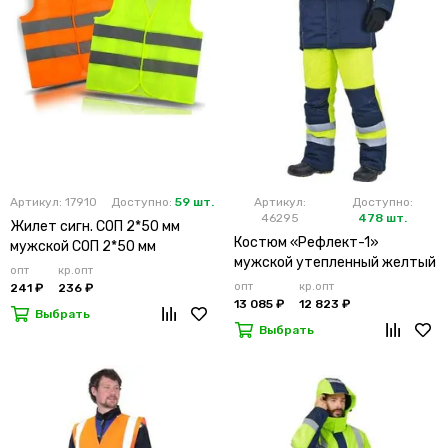
Артикул: 17910
Доступно:
59 шт.
Артикул:
Доступно:
46295
478 шт.
Жилет сигн. СОП 2*50 мм
Костюм «Рефлект-1»
мужской СОП 2*50 мм
мужской утепленный желтый
опт
кр.опт
с п/к
опт
кр.опт
241 ₽
236 ₽
13 085 ₽
12 823 ₽
Выбрать
Выбрать