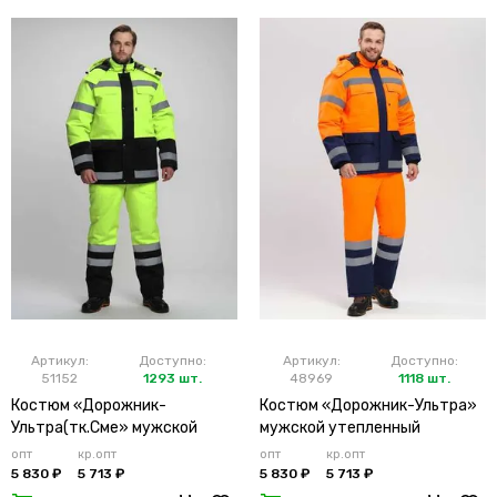
Артикул:
Доступно:
Артикул:
Доступно:
51152
1293 шт.
48969
1118 шт.
Костюм «Дорожник-
Костюм «Дорожник-Ультра»
Ультра(тк.Сме» мужской
мужской утепленный
утепленный лимонный
оранжевый
опт
кр.опт
опт
кр.опт
5 830 ₽
5 713 ₽
5 830 ₽
5 713 ₽