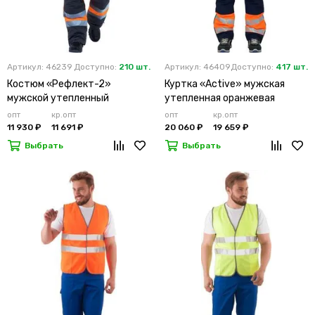
Артикул: 46239
Доступно:
210 шт.
Артикул: 46409
Доступно:
417 шт.
Костюм «Рефлект-2»
Куртка «Active» мужская
мужской утепленный
утепленная оранжевая
оранжевый с п/к
опт
кр.опт
опт
кр.опт
11 930 ₽
11 691 ₽
20 060 ₽
19 659 ₽
Выбрать
Выбрать