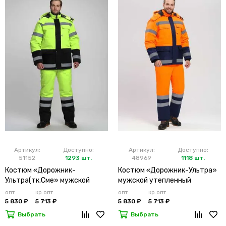
Артикул:
Доступно:
Артикул:
Доступно:
51152
1293 шт.
48969
1118 шт.
Костюм «Дорожник-
Костюм «Дорожник-Ультра»
Ультра(тк.Сме» мужской
мужской утепленный
утепленный лимонный
оранжевый
опт
кр.опт
опт
кр.опт
5 830 ₽
5 713 ₽
5 830 ₽
5 713 ₽
Выбрать
Выбрать