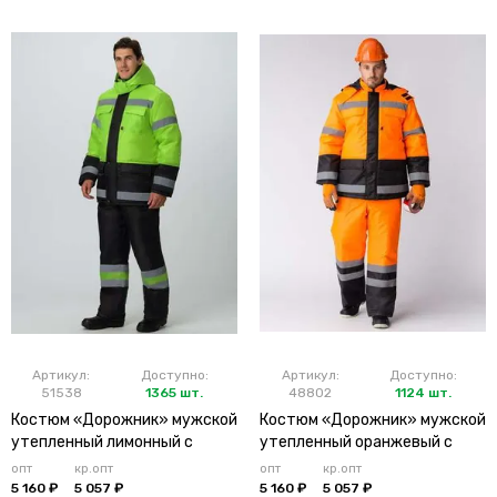
Артикул:
Доступно:
Артикул:
Доступно:
51538
1365 шт.
48802
1124 шт.
Костюм «Дорожник» мужской
Костюм «Дорожник» мужской
утепленный лимонный с
утепленный оранжевый с
брюками
брюками
опт
кр.опт
опт
кр.опт
5 160 ₽
5 057 ₽
5 160 ₽
5 057 ₽