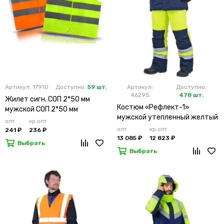
Артикул: 17910
Доступно:
59 шт.
Артикул:
Доступно:
46295
478 шт.
Жилет сигн. СОП 2*50 мм
Костюм «Рефлект-1»
мужской СОП 2*50 мм
мужской утепленный желтый
опт
кр.опт
с п/к
опт
кр.опт
241 ₽
236 ₽
13 085 ₽
12 823 ₽
Выбрать
Выбрать