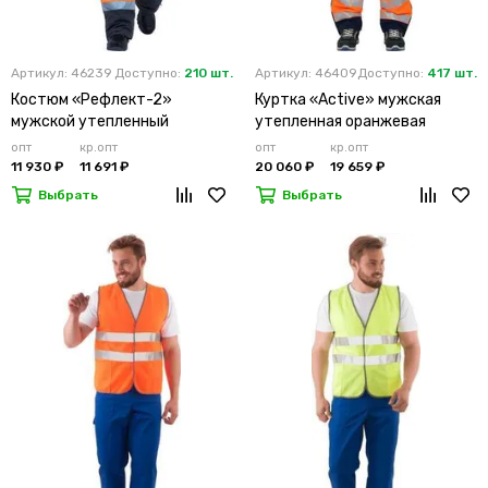
Артикул: 46239
Доступно:
210 шт.
Артикул: 46409
Доступно:
417 шт.
Костюм «Рефлект-2»
Куртка «Active» мужская
мужской утепленный
утепленная оранжевая
оранжевый с п/к
опт
кр.опт
опт
кр.опт
11 930 ₽
11 691 ₽
20 060 ₽
19 659 ₽
Выбрать
Выбрать