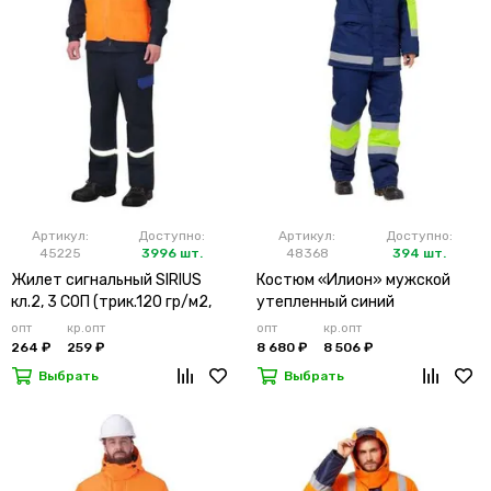
Артикул:
Доступно:
Артикул:
Доступно:
45225
3996 шт.
48368
394 шт.
Жилет сигнальный SIRIUS
Костюм «Илион» мужской
кл.2, 3 СОП (трик.120 гр/м2,
утепленный синий
карманы) оранжевый
опт
кр.опт
опт
кр.опт
264 ₽
259 ₽
8 680 ₽
8 506 ₽
Выбрать
Выбрать