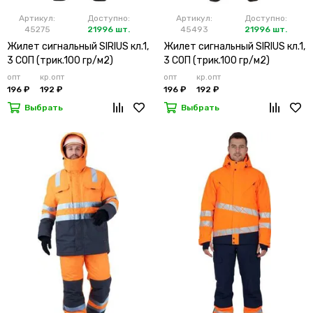
Артикул:
Доступно:
Артикул:
Доступно:
45275
21996 шт.
45493
21996 шт.
Жилет сигнальный SIRIUS кл.1,
Жилет сигнальный SIRIUS кл.1,
3 СОП (трик.100 гр/м2)
3 СОП (трик.100 гр/м2)
лимонный
оранжевый
опт
кр.опт
опт
кр.опт
196 ₽
192 ₽
196 ₽
192 ₽
Выбрать
Выбрать