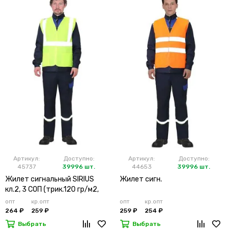
Артикул:
Доступно:
Артикул:
Доступно:
45737
39996 шт.
44653
39996 шт.
Жилет сигнальный SIRIUS
Жилет сигн.
кл.2, 3 СОП (трик.120 гр/м2,
карманы) лимонный
опт
кр.опт
опт
кр.опт
264 ₽
259 ₽
259 ₽
254 ₽
Выбрать
Выбрать