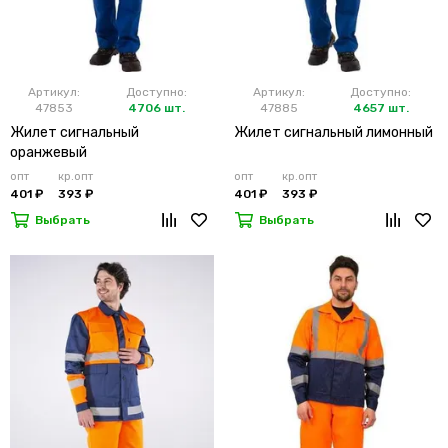
Артикул:
Доступно:
Артикул:
Доступно:
47853
4706 шт.
47885
4657 шт.
Жилет сигнальный
Жилет сигнальный лимонный
оранжевый
опт
кр.опт
опт
кр.опт
401 ₽
393 ₽
401 ₽
393 ₽
Выбрать
Выбрать