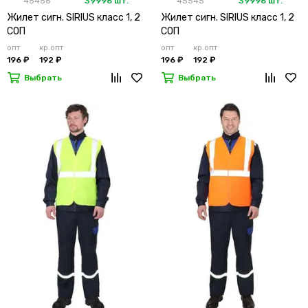
45456
39996 шт.
45545
39996 шт.
Жилет сигн. SIRIUS класс 1, 2
Жилет сигн. SIRIUS класс 1, 2
СОП
СОП
опт
кр.опт
опт
кр.опт
196 ₽
192 ₽
196 ₽
192 ₽
Выбрать
Выбрать