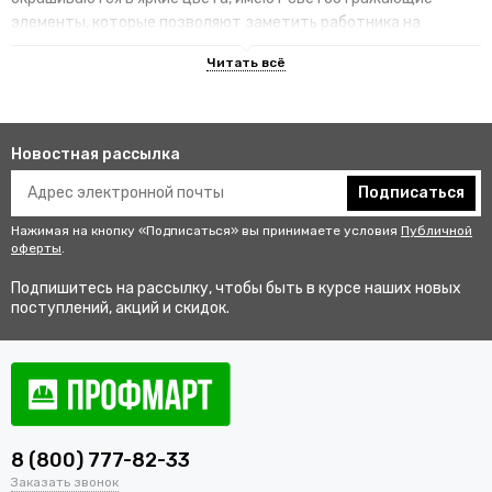
элементы, которые позволяют заметить работника на
территории.
Преимущества специализированных
изделий
Новостная рассылка
Гарантируют улучшенную видимость человека и его
безопасность на рабочем месте. В результате этого
Подписаться
снижается риск аварии и получения травмы.
Нажимая на кнопку «Подписаться» вы принимаете условия
Публичной
Не мешаются во время выполнения профессиональных
оферты
.
обязанностей, создают комфортные условия для работы.
Подпишитесь на рассылку, чтобы быть в курсе наших новых
Соответствуют стандартам качества, так как проходят
поступлений, акций и скидок.
строгий контроль перед выпуском в продажу.
Купить одежду сигнальную для
работников оптом и в розницу с
доставкой по Октябрьску
8 (800) 777-82-33
В интернет-магазине «ПрофМарт» можно купить сигнальную
Заказать звонок