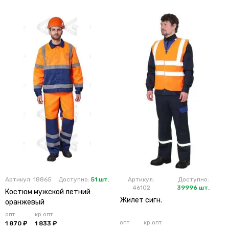
Артикул: 18865
Доступно:
51 шт.
Артикул:
Доступно:
46102
39996 шт.
Костюм мужской летний
Жилет сигн.
оранжевый
опт
кр.опт
опт
кр.опт
1 870 ₽
1 833 ₽