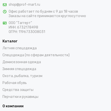
одежду для персонала. Мы работаем с оптовыми и
shop@prof-mart.ru
розничными покупателями. Предлагаем на выбор сигнальные
Офис работает по будням с 9 до 18 часов
жилеты, сезонные костюмы, брюки и прочие составляющие
Заказы на сайте принимаются круглосуточно
униформы в ярких заметных цветах. Доставка покупок,
которые оформляются на сайте, осуществляется по
ООО "Таггерт"
ИНН: 6732178498
Октябрьску и остальным населенным пунктам России.
ОГРН: 1196733008031
Каталог
Летняя спецодежда
Спецодежда (по сферам деятельности)
Демисезонная одежда
Зимняя спецодежда
Охота, рыбалка, туризм
Рабочая обувь
Средства защиты
Перчатки и рукавицы
О компании