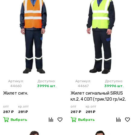
Артикул:
Доступно:
Артикул:
Доступно:
44660
39996 шт.
44667
39996 шт.
Жилет сигн.
Жилет сигнальный SIRIUS
кл.2, 4 СОП (трик.120 гр/м2,
карманы) лимонный
опт
кр.опт
опт
кр.опт
287 ₽
281 ₽
287 ₽
281 ₽
Выбрать
Выбрать