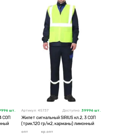
9996 шт.
Артикул: 45737
Доступно:
39996 шт.
4 СОП
Жилет сигнальный SIRIUS кл.2, 3 СОП
онный
(трик.120 гр/м2, карманы) лимонный
опт
кр.опт