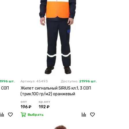
1996 шт.
Артикул: 45493
Доступно:
21996 шт.
3 СОП
Жилет сигнальный SIRIUS кл.1, 3 СОП
(трик.100 гр/м2) оранжевый
опт
кр.опт
196 ₽
192 ₽
Выбрать