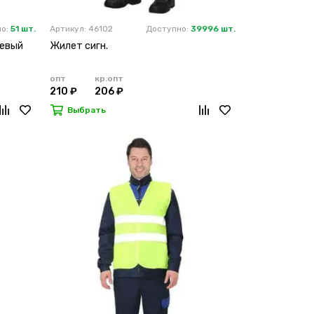
но:
51 шт.
Артикул: 46102
Доступно:
39996 шт.
жевый
Жилет сигн.
опт
кр.опт
210 ₽
206 ₽
Выбрать