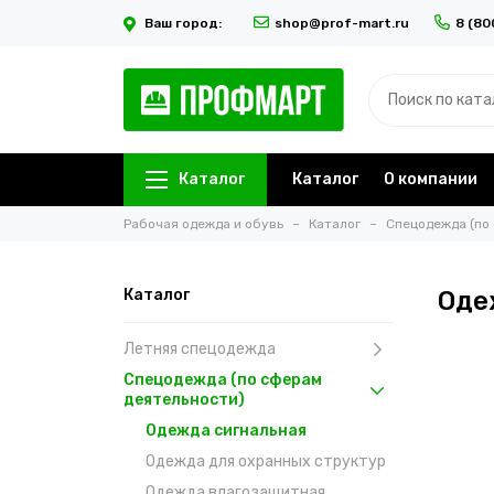
Ваш город:
shop@prof-mart.ru
8 (80
Каталог
Каталог
О компании
Рабочая одежда и обувь
Каталог
Спецодежда (по
Каталог
Оде
Летняя спецодежда
Спецодежда (по сферам
деятельности)
Одежда сигнальная
Одежда для охранных структур
Одежда влагозащитная