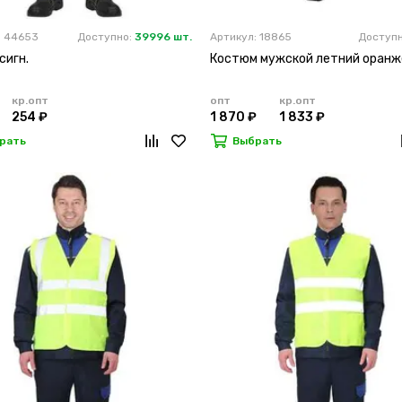
: 44653
Доступно:
39996 шт.
Артикул: 18865
Доступ
сигн.
Костюм мужской летний оран
кр.опт
опт
кр.опт
254 ₽
1 870 ₽
1 833 ₽
рать
Выбрать