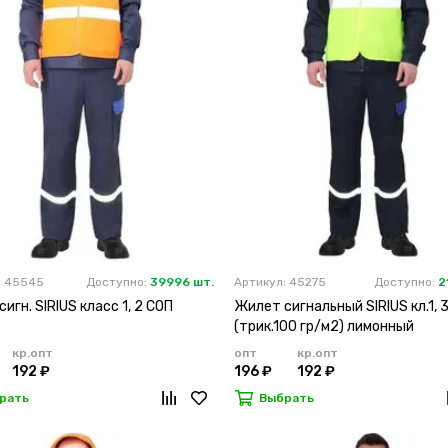
: 45545
Доступно:
39996 шт.
Артикул: 45275
Доступно:
2
игн. SIRIUS класс 1, 2 СОП
Жилет сигнальный SIRIUS кл.1, 
(трик.100 гр/м2) лимонный
кр.опт
опт
кр.опт
192 ₽
196 ₽
192 ₽
рать
Выбрать