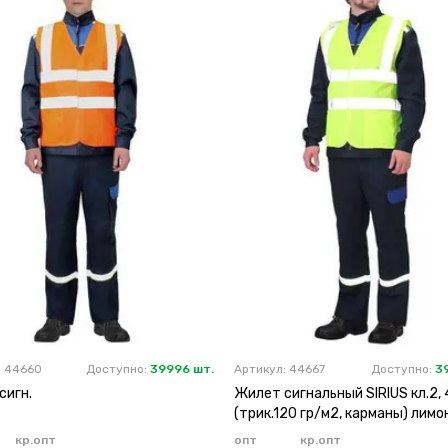
: 44660
Доступно:
39996 шт.
Артикул: 44667
Доступно:
3
сигн.
Жилет сигнальный SIRIUS кл.2, 
(трик.120 гр/м2, карманы) лим
кр.опт
опт
кр.опт