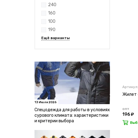
240
160
100
190
Артикул
Жилет с
13 Июля 2026
опт
Спецодежда для работы в условиях
196 ₽
сурового климата: характеристики
и критерии выбора
Выб