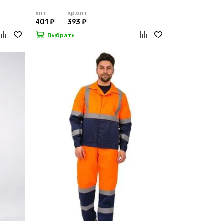
опт
кр.опт
401 ₽
393 ₽
Выбрать