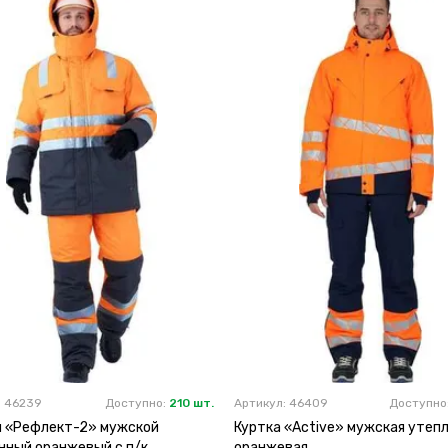
: 46239
Доступно:
210 шт.
Артикул: 46409
Доступно
 «Рефлект-2» мужской
Куртка «Active» мужская утеп
нный оранжевый с п/к
оранжевая