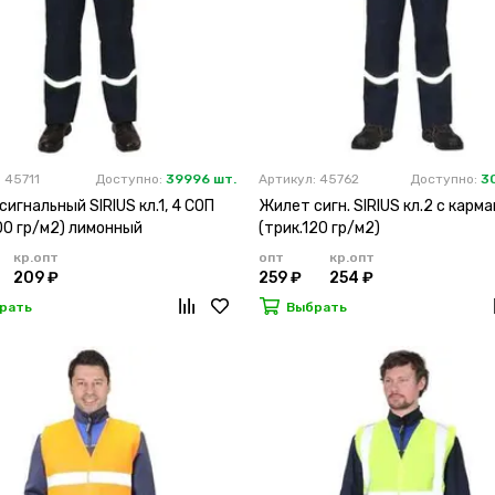
 45711
Доступно:
39996 шт.
Артикул: 45762
Доступно:
3
игнальный SIRIUS кл.1, 4 СОП
Жилет сигн. SIRIUS кл.2 с карма
00 гр/м2) лимонный
(трик.120 гр/м2)
кр.опт
опт
кр.опт
209 ₽
259 ₽
254 ₽
рать
Выбрать