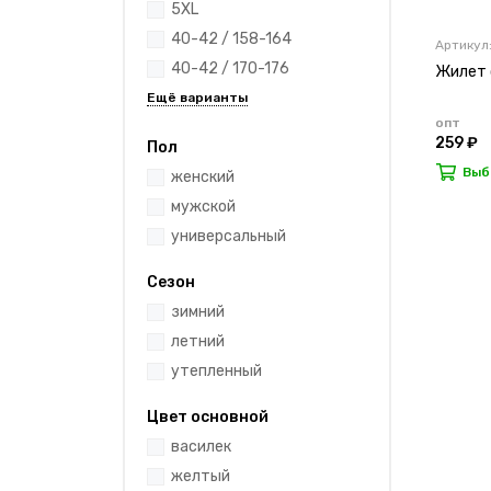
5XL
40-42 / 158-164
Артикул
40-42 / 170-176
Жилет 
опт
259 ₽
Пол
Выб
женский
мужской
универсальный
Сезон
зимний
летний
утепленный
Цвет основной
василек
желтый