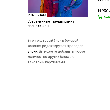
опт
11 930 
16 Марта 2026
Выб
Современные тренды рынка
спецодежды
Это текстовый блок в боковой
колонке. редактирутся в разедле
Блоки
. Вы можете добавить любое
количество других блоков с
текстом и картинками.