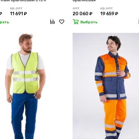
кр.опт
опт
кр.опт
₽
11 691 ₽
20 060 ₽
19 659 ₽
рать
Выбрать