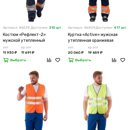
Артикул: 46239
Доступно:
210 шт.
Артикул: 46409
Доступно:
417 шт.
Костюм «Рефлект-2»
Куртка «Active» мужская
мужской утепленный
утепленная оранжевая
оранжевый с п/к
опт
кр.опт
опт
кр.опт
11 930 ₽
11 691 ₽
20 060 ₽
19 659 ₽
Выбрать
Выбрать