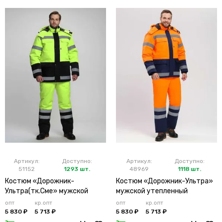
Артикул:
Доступно:
Артикул:
Доступно:
51152
1293 шт.
48969
1118 шт.
Костюм «Дорожник-
Костюм «Дорожник-Ультра»
Ультра(тк.Сме» мужской
мужской утепленный
утепленный лимонный
оранжевый
опт
кр.опт
опт
кр.опт
5 830 ₽
5 713 ₽
5 830 ₽
5 713 ₽