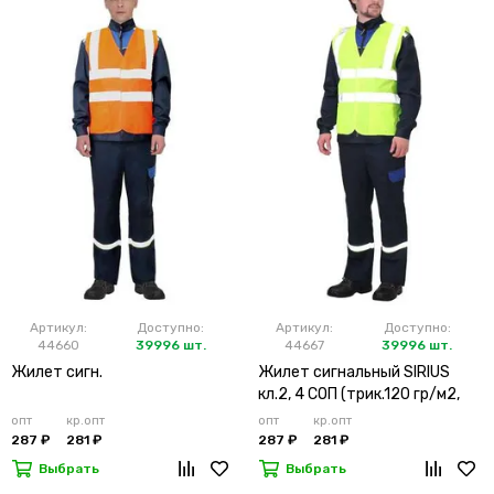
Артикул:
Доступно:
Артикул:
Доступно:
44660
39996 шт.
44667
39996 шт.
Жилет сигн.
Жилет сигнальный SIRIUS
кл.2, 4 СОП (трик.120 гр/м2,
карманы) лимонный
опт
кр.опт
опт
кр.опт
287 ₽
281 ₽
287 ₽
281 ₽
Выбрать
Выбрать