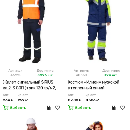
Артикул:
Доступно:
Артикул:
Доступно:
45225
3996 шт.
48368
394 шт.
Жилет сигнальный SIRIUS
Костюм «Илион» мужской
кл.2, 3 СОП (трик.120 гр/м2,
утепленный синий
карманы) оранжевый
опт
кр.опт
опт
кр.опт
264 ₽
259 ₽
8 680 ₽
8 506 ₽
Выбрать
Выбрать