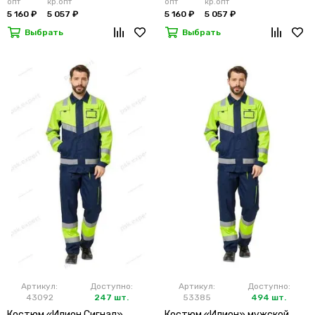
опт
кр.опт
опт
кр.опт
5 160 ₽
5 057 ₽
5 160 ₽
5 057 ₽
Выбрать
Выбрать
Артикул:
Доступно:
Артикул:
Доступно:
43092
247 шт.
53385
494 шт.
Костюм «Илион Сигнал»
Костюм «Илион» мужской