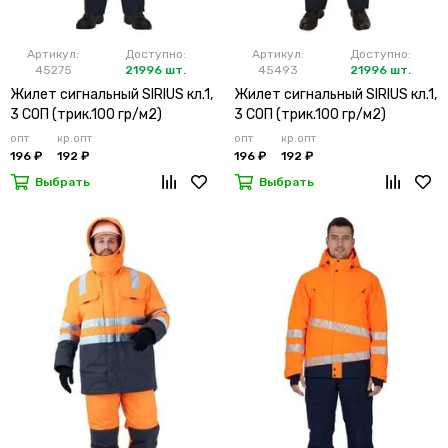
Артикул:
Доступно:
Артикул:
Доступно:
45275
21996 шт.
45493
21996 шт.
Жилет сигнальный SIRIUS кл.1,
Жилет сигнальный SIRIUS кл.1,
3 СОП (трик.100 гр/м2)
3 СОП (трик.100 гр/м2)
лимонный
оранжевый
опт
кр.опт
опт
кр.опт
196 ₽
192 ₽
196 ₽
192 ₽
Выбрать
Выбрать