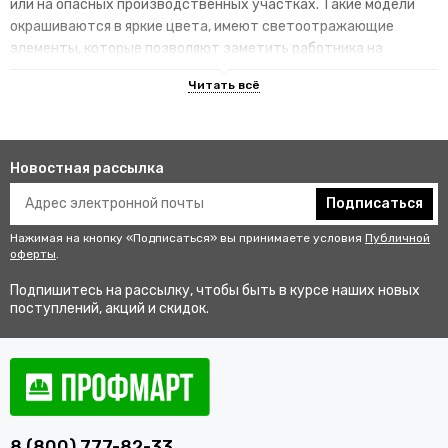
или на опасных производственных участках. Такие модели
окрашиваются в яркие цвета, имеют светоотражающие
элементы, которые позволяют заметить работника на
территории.
Преимущества специализированных
изделий
Новостная рассылка
Гарантируют улучшенную видимость человека и его
безопасность на рабочем месте. В результате этого
Подписаться
снижается риск аварии и получения травмы.
Нажимая на кнопку «Подписаться» вы принимаете условия
Публичной
Не мешаются во время выполнения профессиональных
оферты
.
обязанностей, создают комфортные условия для работы.
Подпишитесь на рассылку, чтобы быть в курсе наших новых
Соответствуют стандартам качества, так как проходят
поступлений, акций и скидок.
строгий контроль перед выпуском в продажу.
Купить одежду сигнальную для
работников оптом и в розницу с
доставкой по Нефтекамску
8 (800) 777-82-33