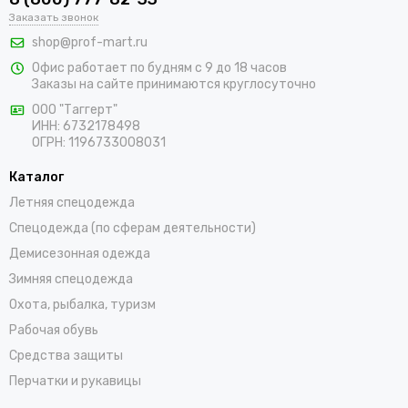
В интернет-магазине «ПрофМарт» можно купить сигнальную
Заказать звонок
одежду для персонала. Мы работаем с оптовыми и
shop@prof-mart.ru
розничными покупателями. Предлагаем на выбор сигнальные
Офис работает по будням с 9 до 18 часов
жилеты, сезонные костюмы, брюки и прочие составляющие
Заказы на сайте принимаются круглосуточно
униформы в ярких заметных цветах. Доставка покупок,
которые оформляются на сайте, осуществляется по
ООО "Таггерт"
ИНН: 6732178498
Нефтекамску и остальным населенным пунктам России.
ОГРН: 1196733008031
Каталог
Летняя спецодежда
Спецодежда (по сферам деятельности)
Демисезонная одежда
Зимняя спецодежда
Охота, рыбалка, туризм
Рабочая обувь
Средства защиты
Перчатки и рукавицы