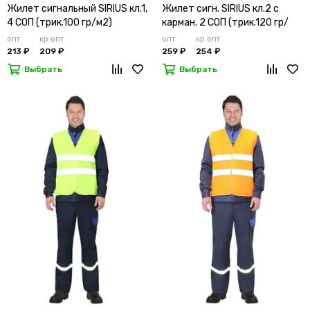
Жилет сигнальный SIRIUS кл.1,
Жилет сигн. SIRIUS кл.2 с
4 СОП (трик.100 гр/м2)
карман. 2 СОП (трик.120 гр/
лимонный
м2)
опт
кр.опт
опт
кр.опт
213 ₽
209 ₽
259 ₽
254 ₽
Выбрать
Выбрать