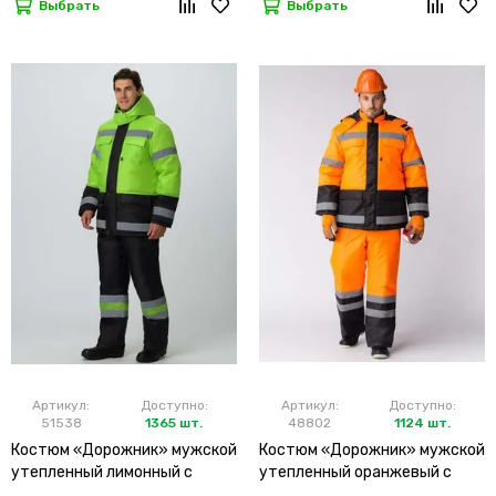
Выбрать
Выбрать
Артикул:
Доступно:
Артикул:
Доступно:
51538
1365 шт.
48802
1124 шт.
Костюм «Дорожник» мужской
Костюм «Дорожник» мужской
утепленный лимонный с
утепленный оранжевый с
брюками
брюками