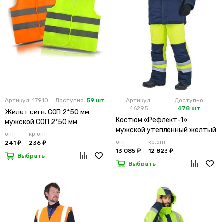
Артикул: 17910
Доступно:
59 шт.
Артикул:
Доступно:
46295
478 шт.
Жилет сигн. СОП 2*50 мм
Костюм «Рефлект-1»
мужской СОП 2*50 мм
мужской утепленный желтый
опт
кр.опт
с п/к
опт
кр.опт
241 ₽
236 ₽
13 085 ₽
12 823 ₽
Выбрать
Выбрать