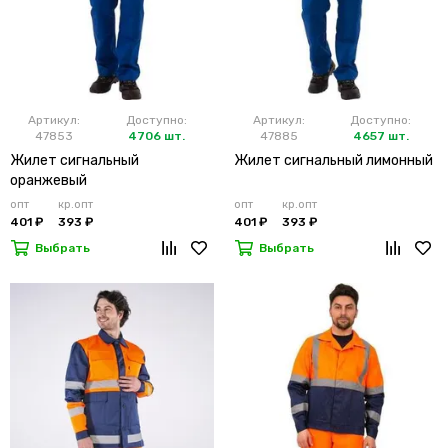
Артикул:
Доступно:
Артикул:
Доступно:
47853
4706 шт.
47885
4657 шт.
Жилет сигнальный
Жилет сигнальный лимонный
оранжевый
опт
кр.опт
опт
кр.опт
401 ₽
393 ₽
401 ₽
393 ₽
Выбрать
Выбрать