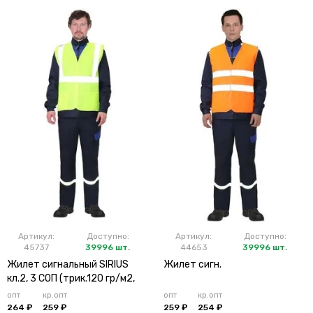
Артикул:
Доступно:
Артикул:
Доступно:
45737
39996 шт.
44653
39996 шт.
Жилет сигнальный SIRIUS
Жилет сигн.
кл.2, 3 СОП (трик.120 гр/м2,
карманы) лимонный
опт
кр.опт
опт
кр.опт
264 ₽
259 ₽
259 ₽
254 ₽