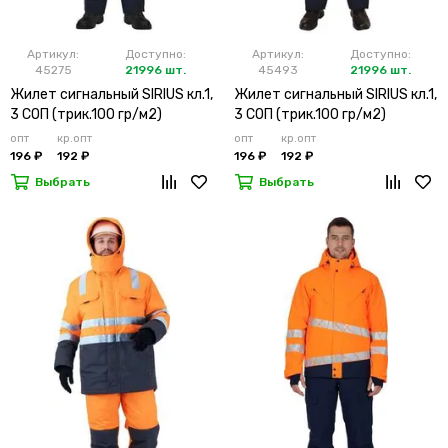
Артикул:
Доступно:
Артикул:
Доступно:
45275
21996 шт.
45493
21996 шт.
Жилет сигнальный SIRIUS кл.1,
Жилет сигнальный SIRIUS кл.1,
3 СОП (трик.100 гр/м2)
3 СОП (трик.100 гр/м2)
лимонный
оранжевый
опт
кр.опт
опт
кр.опт
196 ₽
192 ₽
196 ₽
192 ₽
Выбрать
Выбрать