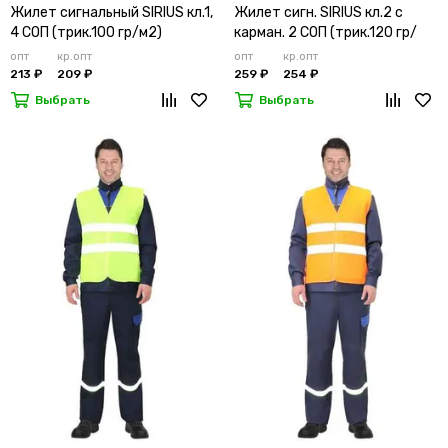
Жилет сигнальный SIRIUS кл.1,
Жилет сигн. SIRIUS кл.2 с
4 СОП (трик.100 гр/м2)
карман. 2 СОП (трик.120 гр/
лимонный
м2)
опт
кр.опт
опт
кр.опт
213 ₽
209 ₽
259 ₽
254 ₽
Выбрать
Выбрать