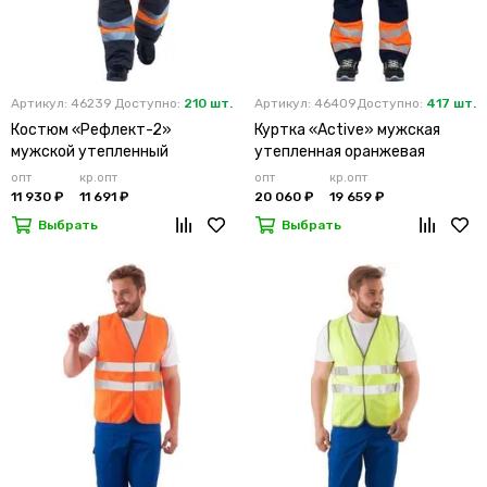
Артикул: 46239
Доступно:
210 шт.
Артикул: 46409
Доступно:
417 шт.
Костюм «Рефлект-2»
Куртка «Active» мужская
мужской утепленный
утепленная оранжевая
оранжевый с п/к
опт
кр.опт
опт
кр.опт
11 930 ₽
11 691 ₽
20 060 ₽
19 659 ₽
Выбрать
Выбрать