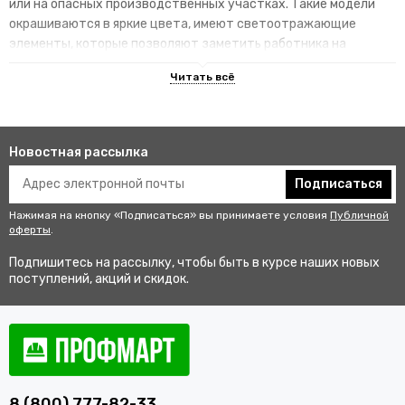
или на опасных производственных участках. Такие модели
окрашиваются в яркие цвета, имеют светоотражающие
элементы, которые позволяют заметить работника на
территории.
Преимущества специализированных
изделий
Новостная рассылка
Гарантируют улучшенную видимость человека и его
безопасность на рабочем месте. В результате этого
Подписаться
снижается риск аварии и получения травмы.
Нажимая на кнопку «Подписаться» вы принимаете условия
Публичной
Не мешаются во время выполнения профессиональных
оферты
.
обязанностей, создают комфортные условия для работы.
Подпишитесь на рассылку, чтобы быть в курсе наших новых
Соответствуют стандартам качества, так как проходят
поступлений, акций и скидок.
строгий контроль перед выпуском в продажу.
Купить одежду сигнальную для
работников оптом и в розницу с
доставкой по Малой Вишере
8 (800) 777-82-33