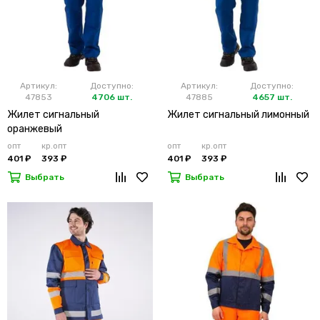
Артикул:
Доступно:
Артикул:
Доступно:
47853
4706 шт.
47885
4657 шт.
Жилет сигнальный
Жилет сигнальный лимонный
оранжевый
опт
кр.опт
опт
кр.опт
401 ₽
393 ₽
401 ₽
393 ₽
Выбрать
Выбрать