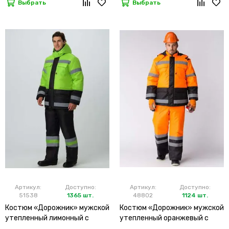
Выбрать
Выбрать
Артикул:
Доступно:
Артикул:
Доступно:
51538
1365 шт.
48802
1124 шт.
Костюм «Дорожник» мужской
Костюм «Дорожник» мужской
утепленный лимонный с
утепленный оранжевый с
брюками
брюками