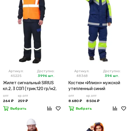
Артикул:
Доступно:
Артикул:
Доступно:
45225
3996 шт.
48368
394 шт.
Жилет сигнальный SIRIUS
Костюм «Илион» мужской
кл.2, 3 СОП (трик.120 гр/м2,
утепленный синий
карманы) оранжевый
опт
кр.опт
опт
кр.опт
264 ₽
259 ₽
8 680 ₽
8 506 ₽
Выбрать
Выбрать