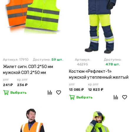
Артикул: 17910
Доступно:
59 шт.
Артикул:
Доступно:
46295
478 шт.
Жилет сигн. СОП 2*50 мм
Костюм «Рефлект-1»
мужской СОП 2*50 мм
мужской утепленный желтый
опт
кр.опт
с п/к
опт
кр.опт
241 ₽
236 ₽
13 085 ₽
12 823 ₽
Выбрать
Выбрать