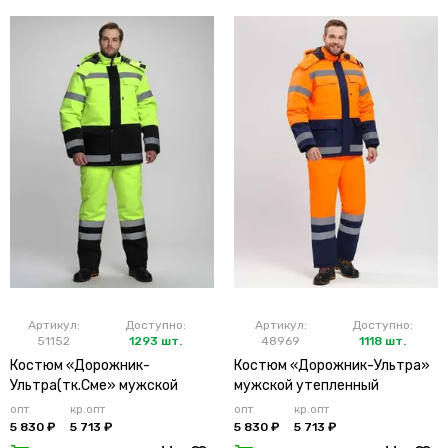
Артикул:
Доступно:
Артикул:
Доступно:
51152
1293 шт.
48969
1118 шт.
Костюм «Дорожник-
Костюм «Дорожник-Ультра»
Ультра(тк.Сме» мужской
мужской утепленный
утепленный лимонный
оранжевый
опт
кр.опт
опт
кр.опт
5 830 ₽
5 713 ₽
5 830 ₽
5 713 ₽