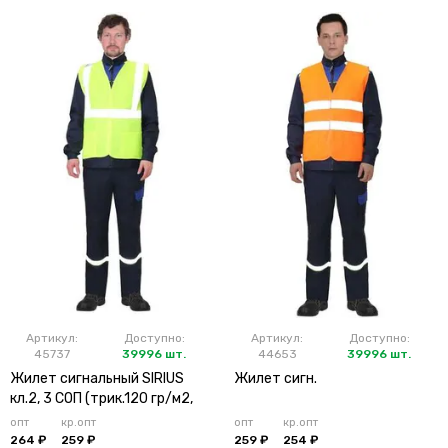
Артикул:
Доступно:
Артикул:
Доступно:
45737
39996 шт.
44653
39996 шт.
Жилет сигнальный SIRIUS
Жилет сигн.
кл.2, 3 СОП (трик.120 гр/м2,
карманы) лимонный
опт
кр.опт
опт
кр.опт
264 ₽
259 ₽
259 ₽
254 ₽