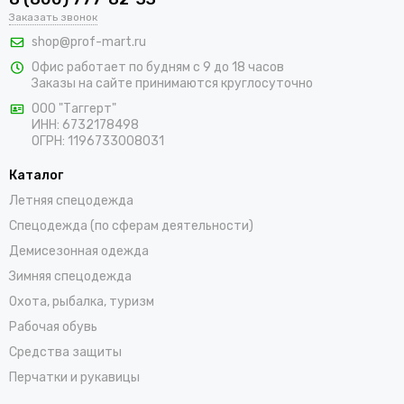
В интернет-магазине «ПрофМарт» можно купить сигнальную
Заказать звонок
одежду для персонала. Мы работаем с оптовыми и
shop@prof-mart.ru
розничными покупателями. Предлагаем на выбор сигнальные
Офис работает по будням с 9 до 18 часов
жилеты, сезонные костюмы, брюки и прочие составляющие
Заказы на сайте принимаются круглосуточно
униформы в ярких заметных цветах. Доставка покупок,
которые оформляются на сайте, осуществляется по Малой
ООО "Таггерт"
ИНН: 6732178498
Вишере и остальным населенным пунктам России.
ОГРН: 1196733008031
Каталог
Летняя спецодежда
Спецодежда (по сферам деятельности)
Демисезонная одежда
Зимняя спецодежда
Охота, рыбалка, туризм
Рабочая обувь
Средства защиты
Перчатки и рукавицы