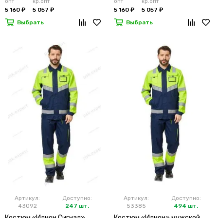
опт
кр.опт
опт
кр.опт
5 160 ₽
5 057 ₽
5 160 ₽
5 057 ₽
Выбрать
Выбрать
Артикул:
Доступно:
Артикул:
Доступно:
43092
247 шт.
53385
494 шт.
Костюм «Илион Сигнал»
Костюм «Илион» мужской