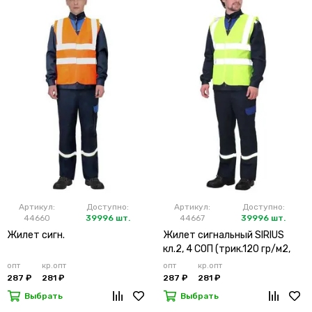
Артикул:
Доступно:
Артикул:
Доступно:
44660
39996 шт.
44667
39996 шт.
Жилет сигн.
Жилет сигнальный SIRIUS
кл.2, 4 СОП (трик.120 гр/м2,
карманы) лимонный
опт
кр.опт
опт
кр.опт
287 ₽
281 ₽
287 ₽
281 ₽
Выбрать
Выбрать