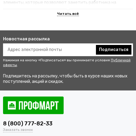
элементы, которые позволяют заметить работника на
территории.
Преимущества специализированных
изделий
Новостная рассылка
Гарантируют улучшенную видимость человека и его
безопасность на рабочем месте. В результате этого
Подписаться
снижается риск аварии и получения травмы.
Нажимая на кнопку «Подписаться» вы принимаете условия
Публичной
Не мешаются во время выполнения профессиональных
оферты
.
обязанностей, создают комфортные условия для работы.
Подпишитесь на рассылку, чтобы быть в курсе наших новых
Соответствуют стандартам качества, так как проходят
поступлений, акций и скидок.
строгий контроль перед выпуском в продажу.
Купить одежду сигнальную для
работников оптом и в розницу с
доставкой по Лесному
8 (800) 777-82-33
В интернет-магазине «ПрофМарт» можно купить сигнальную
Заказать звонок
одежду для персонала. Мы работаем с оптовыми и