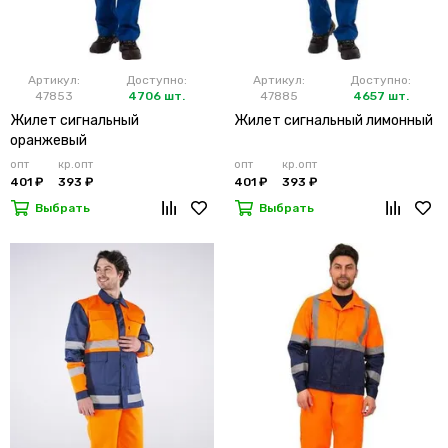
Артикул:
Доступно:
Артикул:
Доступно:
47853
4706 шт.
47885
4657 шт.
Жилет сигнальный
Жилет сигнальный лимонный
оранжевый
опт
кр.опт
опт
кр.опт
401 ₽
393 ₽
401 ₽
393 ₽
Выбрать
Выбрать