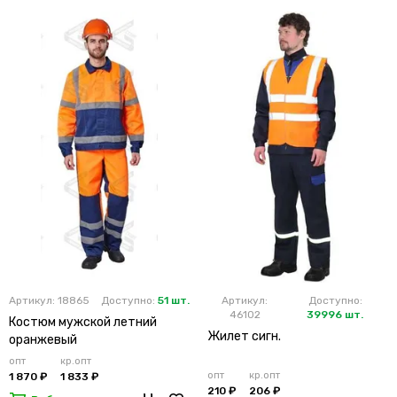
Артикул: 18865
Доступно:
51 шт.
Артикул:
Доступно:
46102
39996 шт.
Костюм мужской летний
Жилет сигн.
оранжевый
опт
кр.опт
опт
кр.опт
1 870 ₽
1 833 ₽
210 ₽
206 ₽