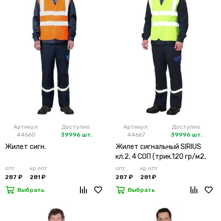
Артикул:
Доступно:
Артикул:
Доступно:
44660
39996 шт.
44667
39996 шт.
Жилет сигн.
Жилет сигнальный SIRIUS
кл.2, 4 СОП (трик.120 гр/м2,
карманы) лимонный
опт
кр.опт
опт
кр.опт
287 ₽
281 ₽
287 ₽
281 ₽
Выбрать
Выбрать