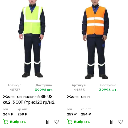
Артикул:
Доступно:
Артикул:
Доступно:
45737
39996 шт.
44653
39996 шт.
Жилет сигнальный SIRIUS
Жилет сигн.
кл.2, 3 СОП (трик.120 гр/м2,
карманы) лимонный
опт
кр.опт
опт
кр.опт
264 ₽
259 ₽
259 ₽
254 ₽
Выбрать
Выбрать