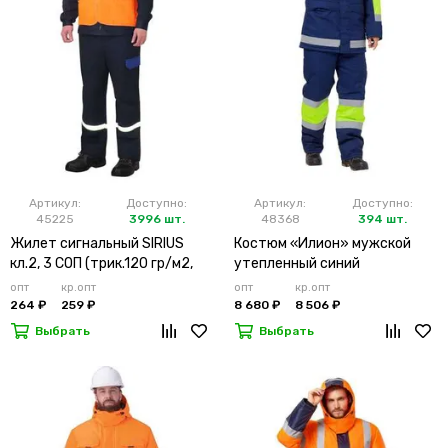
Артикул:
Доступно:
Артикул:
Доступно:
45225
3996 шт.
48368
394 шт.
Жилет сигнальный SIRIUS
Костюм «Илион» мужской
кл.2, 3 СОП (трик.120 гр/м2,
утепленный синий
карманы) оранжевый
опт
кр.опт
опт
кр.опт
264 ₽
259 ₽
8 680 ₽
8 506 ₽
Выбрать
Выбрать