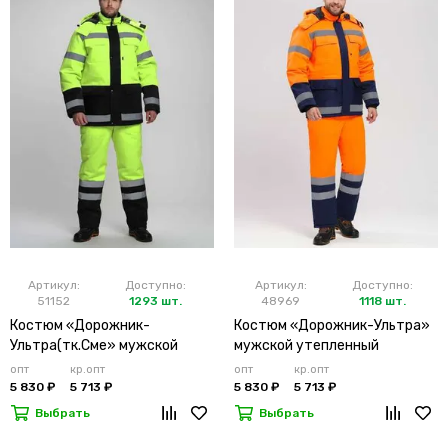
Артикул:
Доступно:
Артикул:
Доступно:
51152
1293 шт.
48969
1118 шт.
Костюм «Дорожник-
Костюм «Дорожник-Ультра»
Ультра(тк.Сме» мужской
мужской утепленный
утепленный лимонный
оранжевый
опт
кр.опт
опт
кр.опт
5 830 ₽
5 713 ₽
5 830 ₽
5 713 ₽
Выбрать
Выбрать