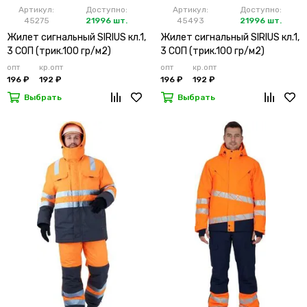
Артикул:
Доступно:
Артикул:
Доступно:
45275
21996 шт.
45493
21996 шт.
Жилет сигнальный SIRIUS кл.1,
Жилет сигнальный SIRIUS кл.1,
3 СОП (трик.100 гр/м2)
3 СОП (трик.100 гр/м2)
лимонный
оранжевый
опт
кр.опт
опт
кр.опт
196 ₽
192 ₽
196 ₽
192 ₽
Выбрать
Выбрать