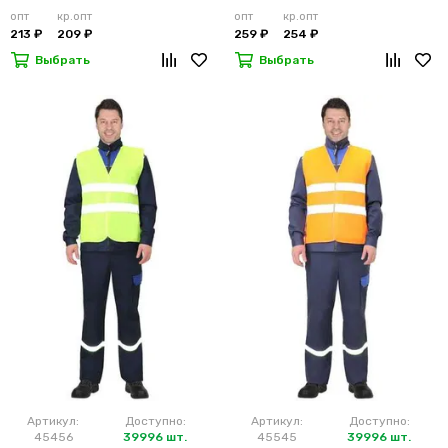
лимонный
м2)
опт
кр.опт
опт
кр.опт
213 ₽
209 ₽
259 ₽
254 ₽
Выбрать
Выбрать
Артикул:
Доступно:
Артикул:
Доступно:
45456
39996 шт.
45545
39996 шт.