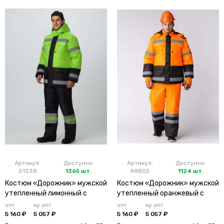
Артикул:
Доступно:
Артикул:
Доступно:
51538
1365 шт.
48802
1124 шт.
Костюм «Дорожник» мужской
Костюм «Дорожник» мужской
утепленный лимонный с
утепленный оранжевый с
брюками
брюками
опт
кр.опт
опт
кр.опт
5 160 ₽
5 057 ₽
5 160 ₽
5 057 ₽