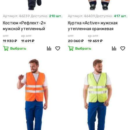
Артикул: 46239
Доступно:
210 шт.
Артикул: 46409
Доступно:
417 шт.
Костюм «Рефлект-2»
Куртка «Active» мужская
мужской утепленный
утепленная оранжевая
оранжевый с п/к
опт
кр.опт
опт
кр.опт
11 930 ₽
11 691 ₽
20 060 ₽
19 659 ₽
Выбрать
Выбрать