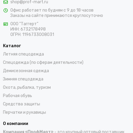
shop@prof-mart.ru
розничными покупателями. Предлагаем на выбор сигнальные
Офис работает по будням с 9 до 18 часов
жилеты, сезонные костюмы, брюки и прочие составляющие
Заказы на сайте принимаются круглосуточно
униформы в ярких заметных цветах. Доставка покупок,
которые оформляются на сайте, осуществляется по Лесному
ООО "Таггерт"
ИНН: 6732178498
и остальным населенным пунктам России.
ОГРН: 1196733008031
Каталог
Летняя спецодежда
Спецодежда (по сферам деятельности)
Демисезонная одежда
Зимняя спецодежда
Охота, рыбалка, туризм
Рабочая обувь
Средства защиты
Перчатки и рукавицы
О компании
Компания «ПрофМарт»
- это крупный оптовый поставщик