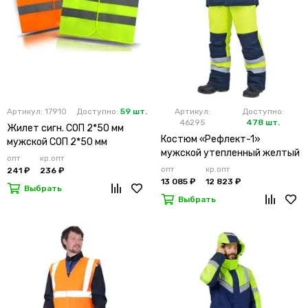
Артикул: 17910
Доступно:
59 шт.
Артикул:
Доступно:
46295
478 шт.
Жилет сигн. СОП 2*50 мм
Костюм «Рефлект-1»
мужской СОП 2*50 мм
мужской утепленный желтый
опт
кр.опт
с п/к
опт
кр.опт
241 ₽
236 ₽
13 085 ₽
12 823 ₽
Выбрать
Выбрать