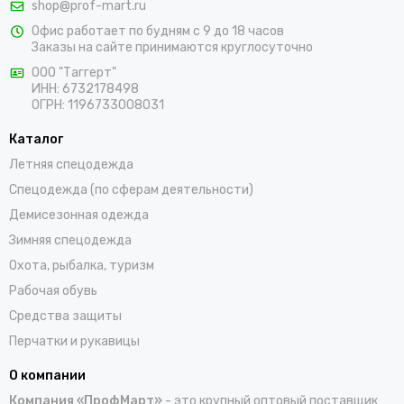
shop@prof-mart.ru
розничными покупателями. Предлагаем на выбор сигнальные
Офис работает по будням с 9 до 18 часов
жилеты, сезонные костюмы, брюки и прочие составляющие
Заказы на сайте принимаются круглосуточно
униформы в ярких заметных цветах. Доставка покупок,
которые оформляются на сайте, осуществляется по Кудрово
ООО "Таггерт"
ИНН: 6732178498
и остальным населенным пунктам России.
ОГРН: 1196733008031
Каталог
Летняя спецодежда
Спецодежда (по сферам деятельности)
Демисезонная одежда
Зимняя спецодежда
Охота, рыбалка, туризм
Рабочая обувь
Средства защиты
Перчатки и рукавицы
О компании
Компания «ПрофМарт»
- это крупный оптовый поставщик