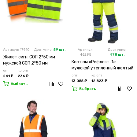
Артикул: 17910
Доступно:
59 шт.
Артикул:
Доступно:
46295
478 шт.
Жилет сигн. СОП 2*50 мм
Костюм «Рефлект-1»
мужской СОП 2*50 мм
мужской утепленный желтый
опт
кр.опт
с п/к
опт
кр.опт
241 ₽
236 ₽
13 085 ₽
12 823 ₽
Выбрать
Выбрать