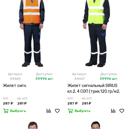
Артикул:
Доступно:
Артикул:
Доступно:
44660
39996 шт.
44667
39996 шт.
Жилет сигн.
Жилет сигнальный SIRIUS
кл.2, 4 СОП (трик.120 гр/м2,
карманы) лимонный
опт
кр.опт
опт
кр.опт
287 ₽
281 ₽
287 ₽
281 ₽
Выбрать
Выбрать