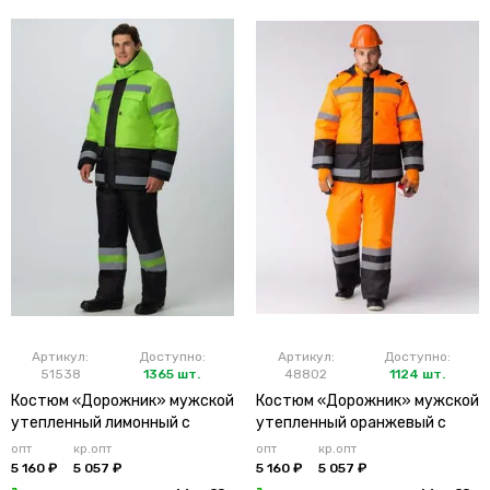
Артикул:
Доступно:
Артикул:
Доступно:
51538
1365 шт.
48802
1124 шт.
Костюм «Дорожник» мужской
Костюм «Дорожник» мужской
утепленный лимонный с
утепленный оранжевый с
брюками
брюками
опт
кр.опт
опт
кр.опт
5 160 ₽
5 057 ₽
5 160 ₽
5 057 ₽