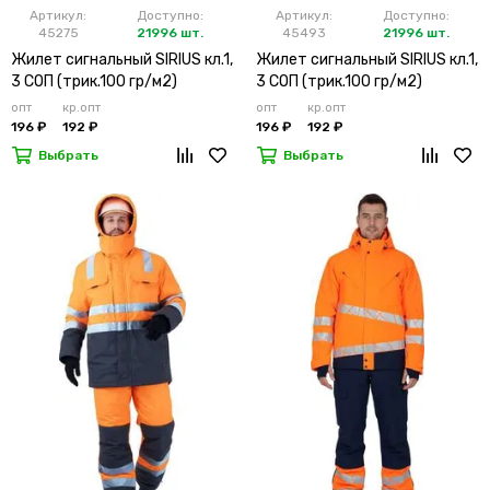
Артикул:
Доступно:
Артикул:
Доступно:
45275
21996 шт.
45493
21996 шт.
Жилет сигнальный SIRIUS кл.1,
Жилет сигнальный SIRIUS кл.1,
3 СОП (трик.100 гр/м2)
3 СОП (трик.100 гр/м2)
лимонный
оранжевый
опт
кр.опт
опт
кр.опт
196 ₽
192 ₽
196 ₽
192 ₽
Выбрать
Выбрать