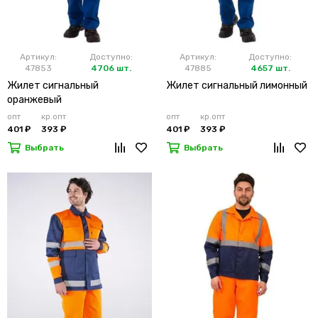
Артикул:
Доступно:
Артикул:
Доступно:
47853
4706 шт.
47885
4657 шт.
Жилет сигнальный
Жилет сигнальный лимонный
оранжевый
опт
кр.опт
опт
кр.опт
401 ₽
393 ₽
401 ₽
393 ₽
Выбрать
Выбрать