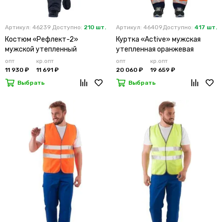
Артикул: 46239
Доступно:
210 шт.
Артикул: 46409
Доступно:
417 шт.
Костюм «Рефлект-2»
Куртка «Active» мужская
мужской утепленный
утепленная оранжевая
оранжевый с п/к
опт
кр.опт
опт
кр.опт
11 930 ₽
11 691 ₽
20 060 ₽
19 659 ₽
Выбрать
Выбрать