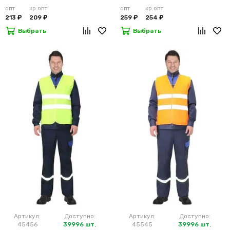
лимонный
м2)
опт
кр.опт
опт
кр.опт
213 ₽
209 ₽
259 ₽
254 ₽
Выбрать
Выбрать
Артикул:
Доступно:
Артикул:
Доступно:
45456
39996 шт.
45545
39996 шт.