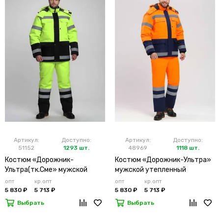
Артикул:
Доступно:
Артикул:
Доступно:
51152
1293 шт.
48969
1118 шт.
Костюм «Дорожник-
Костюм «Дорожник-Ультра»
Ультра(тк.Сме» мужской
мужской утепленный
утепленный лимонный
оранжевый
опт
кр.опт
опт
кр.опт
5 830 ₽
5 713 ₽
5 830 ₽
5 713 ₽
Выбрать
Выбрать