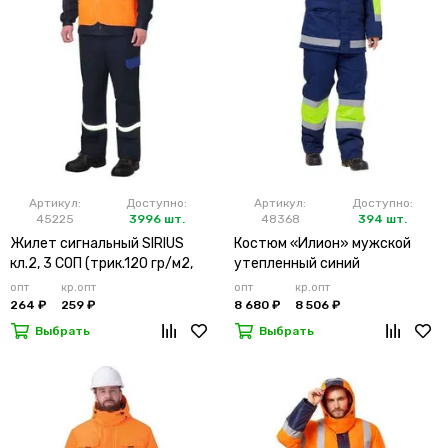
Артикул:
Доступно:
Артикул:
Доступно:
45225
3996 шт.
48368
394 шт.
Жилет сигнальный SIRIUS
Костюм «Илион» мужской
кл.2, 3 СОП (трик.120 гр/м2,
утепленный синий
карманы) оранжевый
опт
кр.опт
опт
кр.опт
264 ₽
259 ₽
8 680 ₽
8 506 ₽
Выбрать
Выбрать