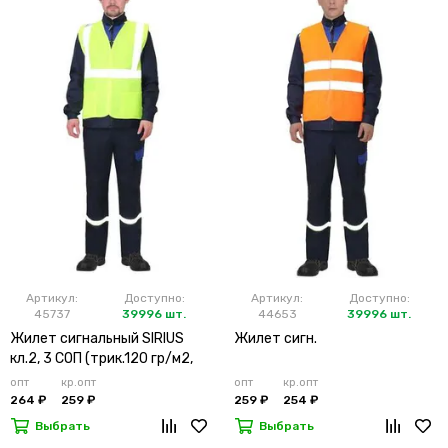
Артикул:
Доступно:
Артикул:
Доступно:
45737
39996 шт.
44653
39996 шт.
Жилет сигнальный SIRIUS
Жилет сигн.
кл.2, 3 СОП (трик.120 гр/м2,
карманы) лимонный
опт
кр.опт
опт
кр.опт
264 ₽
259 ₽
259 ₽
254 ₽
Выбрать
Выбрать