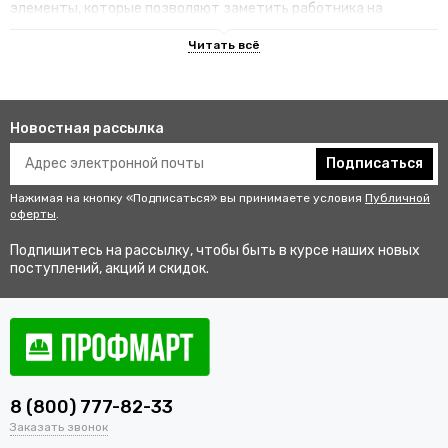
элементы, которые позволяют заметить работника на
территории.
Преимущества специализированных
изделий
Новостная рассылка
Гарантируют улучшенную видимость человека и его
безопасность на рабочем месте. В результате этого
Подписаться
снижается риск аварии и получения травмы.
Нажимая на кнопку «Подписаться» вы принимаете условия
Публичной
Не мешаются во время выполнения профессиональных
оферты
.
обязанностей, создают комфортные условия для работы.
Подпишитесь на рассылку, чтобы быть в курсе наших новых
Соответствуют стандартам качества, так как проходят
поступлений, акций и скидок.
строгий контроль перед выпуском в продажу.
Купить одежду сигнальную для
работников оптом и в розницу с
доставкой по Кудрово
8 (800) 777-82-33
В интернет-магазине «ПрофМарт» можно купить сигнальную
Заказать звонок
одежду для персонала. Мы работаем с оптовыми и