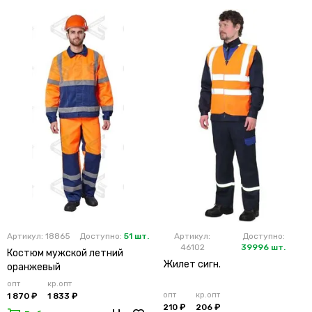
Артикул: 18865
Доступно:
51 шт.
Артикул:
Доступно:
46102
39996 шт.
Костюм мужской летний
Жилет сигн.
оранжевый
опт
кр.опт
опт
кр.опт
1 870 ₽
1 833 ₽
210 ₽
206 ₽