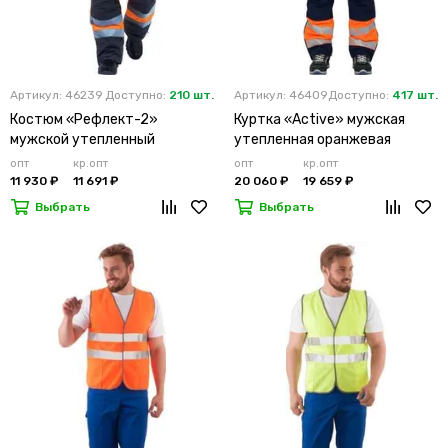
Артикул: 46239
Доступно:
210 шт.
Артикул: 46409
Доступно:
417 шт.
Костюм «Рефлект-2»
Куртка «Active» мужская
мужской утепленный
утепленная оранжевая
оранжевый с п/к
опт
кр.опт
опт
кр.опт
11 930 ₽
11 691 ₽
20 060 ₽
19 659 ₽
Выбрать
Выбрать