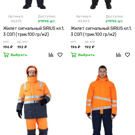
Артикул:
Доступно:
Артикул:
Доступно:
45275
21996 шт.
45493
21996 шт.
Жилет сигнальный SIRIUS кл.1,
Жилет сигнальный SIRIUS кл.1,
3 СОП (трик.100 гр/м2)
3 СОП (трик.100 гр/м2)
лимонный
оранжевый
опт
кр.опт
опт
кр.опт
196 ₽
192 ₽
196 ₽
192 ₽
Выбрать
Выбрать