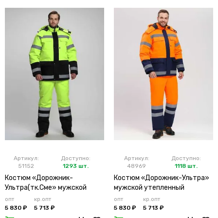
Артикул:
Доступно:
Артикул:
Доступно:
51152
1293 шт.
48969
1118 шт.
Костюм «Дорожник-
Костюм «Дорожник-Ультра»
Ультра(тк.Сме» мужской
мужской утепленный
утепленный лимонный
оранжевый
опт
кр.опт
опт
кр.опт
5 830 ₽
5 713 ₽
5 830 ₽
5 713 ₽