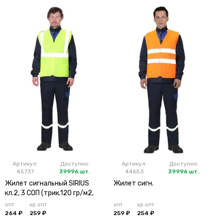
Артикул:
Доступно:
Артикул:
Доступно:
45737
39996 шт.
44653
39996 шт.
Жилет сигнальный SIRIUS
Жилет сигн.
кл.2, 3 СОП (трик.120 гр/м2,
карманы) лимонный
опт
кр.опт
опт
кр.опт
264 ₽
259 ₽
259 ₽
254 ₽