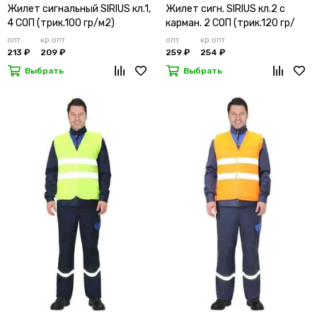
Жилет сигнальный SIRIUS кл.1,
Жилет сигн. SIRIUS кл.2 с
4 СОП (трик.100 гр/м2)
карман. 2 СОП (трик.120 гр/
лимонный
м2)
опт
кр.опт
опт
кр.опт
213 ₽
209 ₽
259 ₽
254 ₽
Выбрать
Выбрать