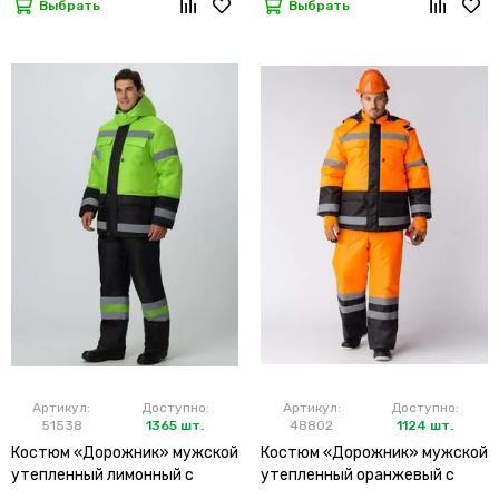
Выбрать
Выбрать
Артикул:
Доступно:
Артикул:
Доступно:
51538
1365 шт.
48802
1124 шт.
Костюм «Дорожник» мужской
Костюм «Дорожник» мужской
утепленный лимонный с
утепленный оранжевый с
брюками
брюками