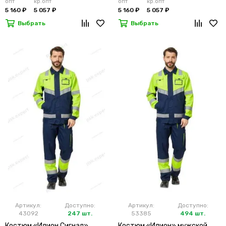
опт
кр.опт
опт
кр.опт
5 160 ₽
5 057 ₽
5 160 ₽
5 057 ₽
Выбрать
Выбрать
Артикул:
Доступно:
Артикул:
Доступно:
43092
247 шт.
53385
494 шт.
Костюм «Илион Сигнал»
Костюм «Илион» мужской