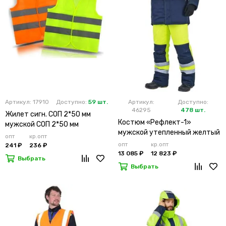
Артикул: 17910
Доступно:
59 шт.
Артикул:
Доступно:
46295
478 шт.
Жилет сигн. СОП 2*50 мм
Костюм «Рефлект-1»
мужской СОП 2*50 мм
мужской утепленный желтый
опт
кр.опт
с п/к
опт
кр.опт
241 ₽
236 ₽
13 085 ₽
12 823 ₽
Выбрать
Выбрать