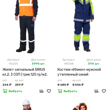
Артикул:
Доступно:
Артикул:
Доступно:
45225
3996 шт.
48368
394 шт.
Жилет сигнальный SIRIUS
Костюм «Илион» мужской
кл.2, 3 СОП (трик.120 гр/м2,
утепленный синий
карманы) оранжевый
опт
кр.опт
опт
кр.опт
264 ₽
259 ₽
8 680 ₽
8 506 ₽
Выбрать
Выбрать