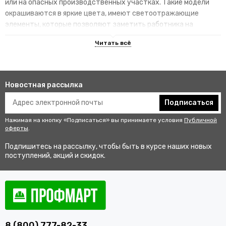
или на опасных производственных участках. Такие модели
окрашиваются в яркие цвета, имеют светоотражающие
элементы, которые позволяют заметить работника на
территории.
Преимущества специализированных
изделий
Новостная рассылка
Гарантируют улучшенную видимость человека и его
безопасность на рабочем месте. В результате этого
Подписаться
снижается риск аварии и получения травмы.
Нажимая на кнопку «Подписаться» вы принимаете условия
Публичной
Не мешаются во время выполнения профессиональных
оферты
.
обязанностей, создают комфортные условия для работы.
Подпишитесь на рассылку, чтобы быть в курсе наших новых
Соответствуют стандартам качества, так как проходят
поступлений, акций и скидок.
строгий контроль перед выпуском в продажу.
Купить одежду сигнальную для
работников оптом и в розницу с
доставкой по Красному Куту
8 (800) 777-82-33