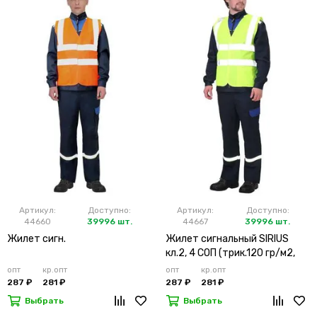
Артикул:
Доступно:
Артикул:
Доступно:
44660
39996 шт.
44667
39996 шт.
Жилет сигн.
Жилет сигнальный SIRIUS
кл.2, 4 СОП (трик.120 гр/м2,
карманы) лимонный
опт
кр.опт
опт
кр.опт
287 ₽
281 ₽
287 ₽
281 ₽
Выбрать
Выбрать