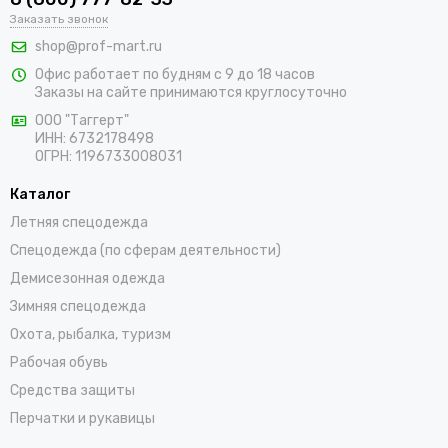
В интернет-магазине «ПрофМарт» можно купить сигнальную
Заказать звонок
одежду для персонала. Мы работаем с оптовыми и
shop@prof-mart.ru
розничными покупателями. Предлагаем на выбор сигнальные
Офис работает по будням с 9 до 18 часов
жилеты, сезонные костюмы, брюки и прочие составляющие
Заказы на сайте принимаются круглосуточно
униформы в ярких заметных цветах. Доставка покупок,
которые оформляются на сайте, осуществляется по Красному
ООО "Таггерт"
ИНН: 6732178498
Куту и остальным населенным пунктам России.
ОГРН: 1196733008031
Каталог
Летняя спецодежда
Спецодежда (по сферам деятельности)
Демисезонная одежда
Зимняя спецодежда
Охота, рыбалка, туризм
Рабочая обувь
Средства защиты
Перчатки и рукавицы