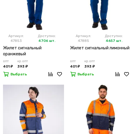
Артикул:
Доступно:
Артикул:
Доступно:
47853
4706 шт.
47885
4657 шт.
Жилет сигнальный
Жилет сигнальный лимонный
оранжевый
опт
кр.опт
опт
кр.опт
401 ₽
393 ₽
401 ₽
393 ₽
Выбрать
Выбрать