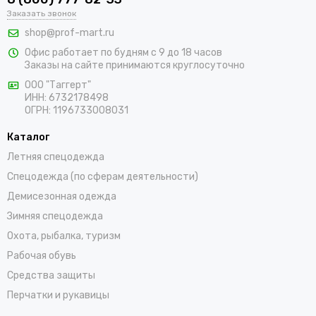
В интернет-магазине «ПрофМарт» можно купить сигнальную
Заказать звонок
одежду для персонала. Мы работаем с оптовыми и
shop@prof-mart.ru
розничными покупателями. Предлагаем на выбор сигнальные
Офис работает по будням с 9 до 18 часов
жилеты, сезонные костюмы, брюки и прочие составляющие
Заказы на сайте принимаются круглосуточно
униформы в ярких заметных цветах. Доставка покупок,
которые оформляются на сайте, осуществляется по
ООО "Таггерт"
ИНН: 6732178498
Красноярску и остальным населенным пунктам России.
ОГРН: 1196733008031
Каталог
Летняя спецодежда
Спецодежда (по сферам деятельности)
Демисезонная одежда
Зимняя спецодежда
Охота, рыбалка, туризм
Рабочая обувь
Средства защиты
Перчатки и рукавицы