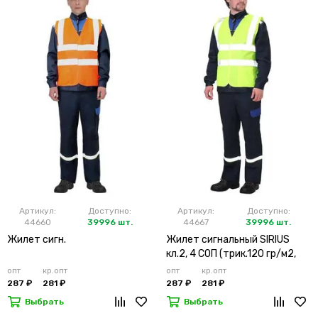
Артикул:
Доступно:
Артикул:
Доступно:
44660
39996 шт.
44667
39996 шт.
Жилет сигн.
Жилет сигнальный SIRIUS
кл.2, 4 СОП (трик.120 гр/м2,
карманы) лимонный
опт
кр.опт
опт
кр.опт
287 ₽
281 ₽
287 ₽
281 ₽
Выбрать
Выбрать