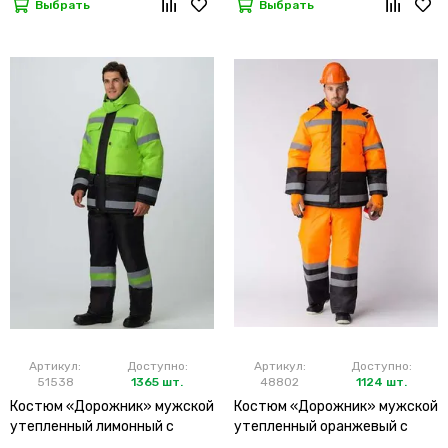
Выбрать
Выбрать
Артикул:
Доступно:
Артикул:
Доступно:
51538
1365 шт.
48802
1124 шт.
Костюм «Дорожник» мужской
Костюм «Дорожник» мужской
утепленный лимонный с
утепленный оранжевый с
брюками
брюками