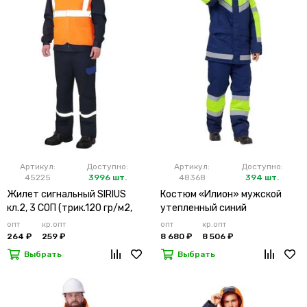
Артикул:
Доступно:
Артикул:
Доступно:
45225
3996 шт.
48368
394 шт.
Жилет сигнальный SIRIUS
Костюм «Илион» мужской
кл.2, 3 СОП (трик.120 гр/м2,
утепленный синий
карманы) оранжевый
опт
кр.опт
опт
кр.опт
264 ₽
259 ₽
8 680 ₽
8 506 ₽
Выбрать
Выбрать