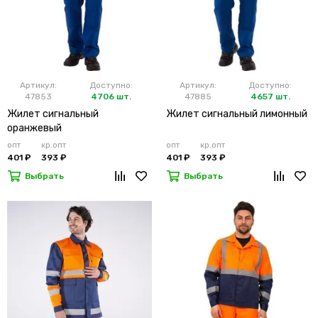
Артикул:
Доступно:
Артикул:
Доступно:
47853
4706 шт.
47885
4657 шт.
Жилет сигнальный
Жилет сигнальный лимонный
оранжевый
опт
кр.опт
опт
кр.опт
401 ₽
393 ₽
401 ₽
393 ₽
Выбрать
Выбрать