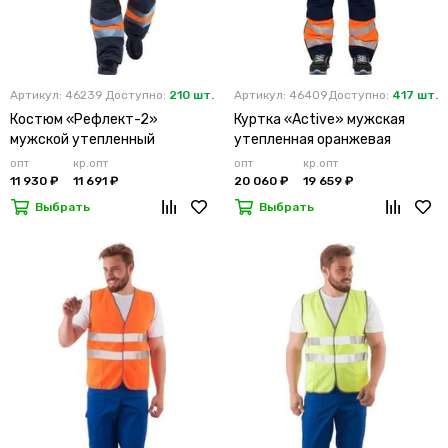
Артикул: 46239
Доступно:
210 шт.
Артикул: 46409
Доступно:
417 шт.
Костюм «Рефлект-2»
Куртка «Active» мужская
мужской утепленный
утепленная оранжевая
оранжевый с п/к
опт
кр.опт
опт
кр.опт
11 930 ₽
11 691 ₽
20 060 ₽
19 659 ₽
Выбрать
Выбрать