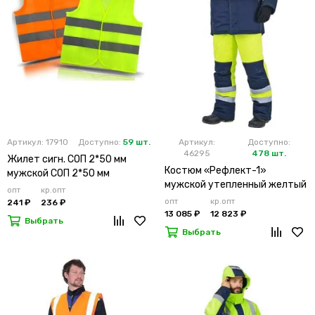
Артикул: 17910
Доступно:
59 шт.
Артикул:
Доступно:
46295
478 шт.
Жилет сигн. СОП 2*50 мм
Костюм «Рефлект-1»
мужской СОП 2*50 мм
мужской утепленный желтый
опт
кр.опт
с п/к
опт
кр.опт
241 ₽
236 ₽
13 085 ₽
12 823 ₽
Выбрать
Выбрать