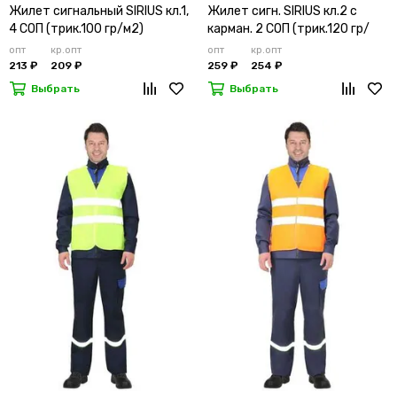
Жилет сигнальный SIRIUS кл.1,
Жилет сигн. SIRIUS кл.2 с
4 СОП (трик.100 гр/м2)
карман. 2 СОП (трик.120 гр/
лимонный
м2)
опт
кр.опт
опт
кр.опт
213 ₽
209 ₽
259 ₽
254 ₽
Выбрать
Выбрать