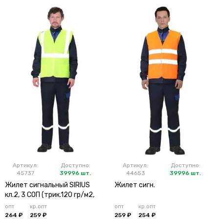
Артикул:
Доступно:
Артикул:
Доступно:
45737
39996 шт.
44653
39996 шт.
Жилет сигнальный SIRIUS
Жилет сигн.
кл.2, 3 СОП (трик.120 гр/м2,
карманы) лимонный
опт
кр.опт
опт
кр.опт
264 ₽
259 ₽
259 ₽
254 ₽