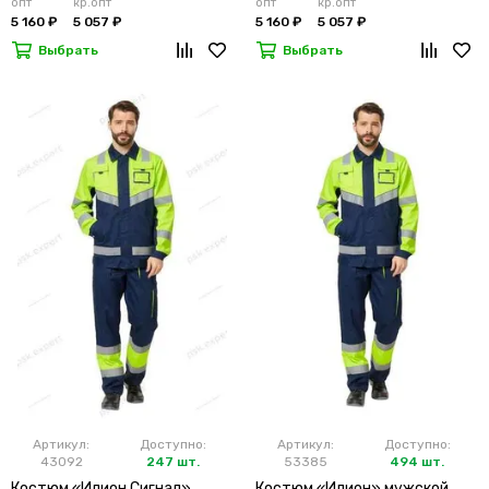
опт
кр.опт
опт
кр.опт
5 160 ₽
5 057 ₽
5 160 ₽
5 057 ₽
Выбрать
Выбрать
Артикул:
Доступно:
Артикул:
Доступно:
43092
247 шт.
53385
494 шт.
Костюм «Илион Сигнал»
Костюм «Илион» мужской