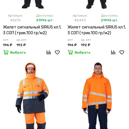
Артикул:
Доступно:
Артикул:
Доступно:
45275
21996 шт.
45493
21996 шт.
Жилет сигнальный SIRIUS кл.1,
Жилет сигнальный SIRIUS кл.1,
3 СОП (трик.100 гр/м2)
3 СОП (трик.100 гр/м2)
лимонный
оранжевый
опт
кр.опт
опт
кр.опт
196 ₽
192 ₽
196 ₽
192 ₽
Выбрать
Выбрать