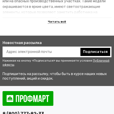
или на опасных производственных участках. Такие модели
окрашиваются в яркие цвета, имеют светоотражающие
элементы, которые позволяют заметить работника на
территории.
Преимущества специализированных
изделий
Новостная рассылка
Гарантируют улучшенную видимость человека и его
безопасность на рабочем месте. В результате этого
Подписаться
снижается риск аварии и получения травмы.
Нажимая на кнопку «Подписаться» вы принимаете условия
Публичной
Не мешаются во время выполнения профессиональных
оферты
.
обязанностей, создают комфортные условия для работы.
Подпишитесь на рассылку, чтобы быть в курсе наших новых
Соответствуют стандартам качества, так как проходят
поступлений, акций и скидок.
строгий контроль перед выпуском в продажу.
Купить одежду сигнальную для
работников оптом и в розницу с
доставкой по Красноярску
8 (800) 777-82-33