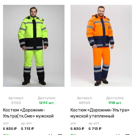
Артикул:
Доступно:
Артикул:
Доступно:
51152
1293 шт.
48969
1118 шт.
Костюм «Дорожник-
Костюм «Дорожник-Ультра»
Ультра(тк.Сме» мужской
мужской утепленный
утепленный лимонный
оранжевый
опт
кр.опт
опт
кр.опт
5 830 ₽
5 713 ₽
5 830 ₽
5 713 ₽