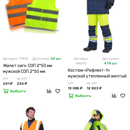
Артикул: 17910
Доступно:
59 шт.
Артикул:
Доступно:
46295
478 шт.
Жилет сигн. СОП 2*50 мм
Костюм «Рефлект-1»
мужской СОП 2*50 мм
мужской утепленный желтый
опт
кр.опт
с п/к
опт
кр.опт
241 ₽
236 ₽
13 085 ₽
12 823 ₽
Выбрать
Выбрать