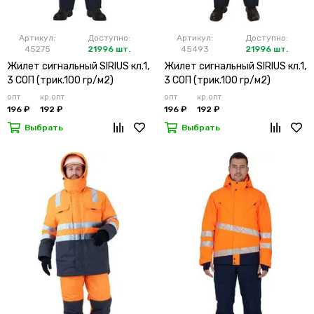
Артикул:
Доступно:
Артикул:
Доступно:
45275
21996 шт.
45493
21996 шт.
Жилет сигнальный SIRIUS кл.1,
Жилет сигнальный SIRIUS кл.1,
3 СОП (трик.100 гр/м2)
3 СОП (трик.100 гр/м2)
лимонный
оранжевый
опт
кр.опт
опт
кр.опт
196 ₽
192 ₽
196 ₽
192 ₽
Выбрать
Выбрать