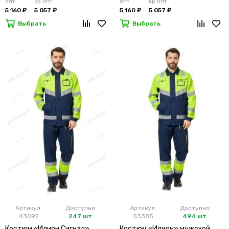
опт
кр.опт
опт
кр.опт
5 160 ₽
5 057 ₽
5 160 ₽
5 057 ₽
Выбрать
Выбрать
Артикул:
Доступно:
Артикул:
Доступно:
43092
247 шт.
53385
494 шт.
Костюм «Илион Сигнал»
Костюм «Илион» мужской