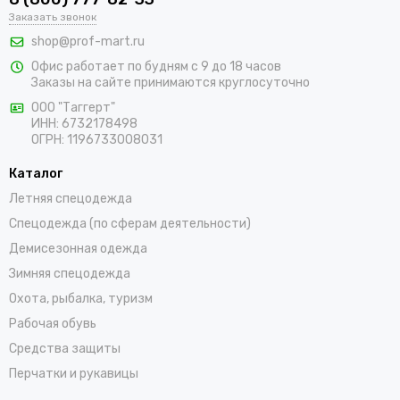
В интернет-магазине «ПрофМарт» можно купить сигнальную
Заказать звонок
одежду для персонала. Мы работаем с оптовыми и
shop@prof-mart.ru
розничными покупателями. Предлагаем на выбор сигнальные
Офис работает по будням с 9 до 18 часов
жилеты, сезонные костюмы, брюки и прочие составляющие
Заказы на сайте принимаются круглосуточно
униформы в ярких заметных цветах. Доставка покупок,
которые оформляются на сайте, осуществляется по
ООО "Таггерт"
ИНН: 6732178498
Карачаевску и остальным населенным пунктам России.
ОГРН: 1196733008031
Каталог
Летняя спецодежда
Спецодежда (по сферам деятельности)
Демисезонная одежда
Зимняя спецодежда
Охота, рыбалка, туризм
Рабочая обувь
Средства защиты
Перчатки и рукавицы