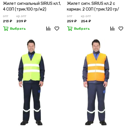
Жилет сигнальный SIRIUS кл.1,
Жилет сигн. SIRIUS кл.2 с
4 СОП (трик.100 гр/м2)
карман. 2 СОП (трик.120 гр/
лимонный
м2)
опт
кр.опт
опт
кр.опт
213 ₽
209 ₽
259 ₽
254 ₽
Выбрать
Выбрать