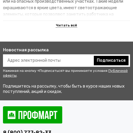
или на опасных производственных участках. Такие модели
окрашиваются в яркие цвета, имеют светоотражающие
элементы, которые позволяют заметить работника на
территории.
Преимущества специализированных
изделий
Новостная рассылка
Гарантируют улучшенную видимость человека и его
безопасность на рабочем месте. В результате этого
Подписаться
снижается риск аварии и получения травмы.
Нажимая на кнопку «Подписаться» вы принимаете условия
Публичной
Не мешаются во время выполнения профессиональных
оферты
.
обязанностей, создают комфортные условия для работы.
Подпишитесь на рассылку, чтобы быть в курсе наших новых
Соответствуют стандартам качества, так как проходят
поступлений, акций и скидок.
строгий контроль перед выпуском в продажу.
Купить одежду сигнальную для
работников оптом и в розницу с
доставкой по Карачаевску
8 (800) 777-82-33