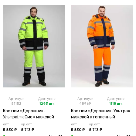
Артикул:
Доступно:
Артикул:
Доступно:
51152
1293 шт.
48969
1118 шт.
Костюм «Дорожник-
Костюм «Дорожник-Ультра»
Ультра(тк.Сме» мужской
мужской утепленный
утепленный лимонный
оранжевый
опт
кр.опт
опт
кр.опт
5 830 ₽
5 713 ₽
5 830 ₽
5 713 ₽