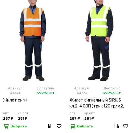
Артикул:
Доступно:
Артикул:
Доступно:
44660
39996 шт.
44667
39996 шт.
Жилет сигн.
Жилет сигнальный SIRIUS
кл.2, 4 СОП (трик.120 гр/м2,
карманы) лимонный
опт
кр.опт
опт
кр.опт
287 ₽
281 ₽
287 ₽
281 ₽
Выбрать
Выбрать