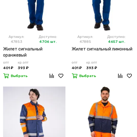
Артикул:
Доступно:
Артикул:
Доступно:
47853
4706 шт.
47885
4657 шт.
Жилет сигнальный
Жилет сигнальный лимонный
оранжевый
опт
кр.опт
опт
кр.опт
401 ₽
393 ₽
401 ₽
393 ₽
Выбрать
Выбрать