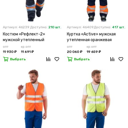
Артикул: 46239
Доступно:
210 шт.
Артикул: 46409
Доступно:
417 шт.
Костюм «Рефлект-2»
Куртка «Active» мужская
мужской утепленный
утепленная оранжевая
оранжевый с п/к
опт
кр.опт
опт
кр.опт
11 930 ₽
11 691 ₽
20 060 ₽
19 659 ₽
Выбрать
Выбрать