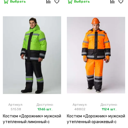
Выбрать
Выбрать
Артикул:
Доступно:
Артикул:
Доступно:
51538
1365 шт.
48802
1124 шт.
Костюм «Дорожник» мужской
Костюм «Дорожник» мужской
утепленный лимонный с
утепленный оранжевый с
брюками
брюками