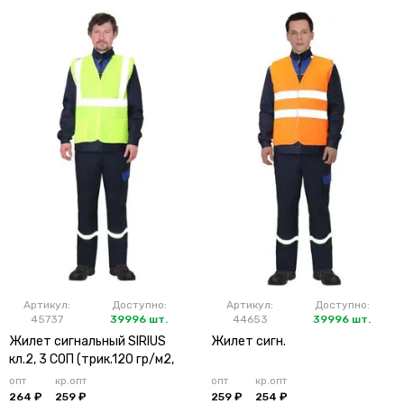
Артикул:
Доступно:
Артикул:
Доступно:
45737
39996 шт.
44653
39996 шт.
Жилет сигнальный SIRIUS
Жилет сигн.
кл.2, 3 СОП (трик.120 гр/м2,
карманы) лимонный
опт
кр.опт
опт
кр.опт
264 ₽
259 ₽
259 ₽
254 ₽