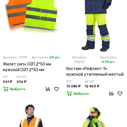
Артикул: 17910
Доступно:
59 шт.
Артикул:
Доступно:
46295
478 шт.
Жилет сигн. СОП 2*50 мм
Костюм «Рефлект-1»
мужской СОП 2*50 мм
мужской утепленный желтый
опт
кр.опт
с п/к
опт
кр.опт
241 ₽
236 ₽
13 085 ₽
12 823 ₽
Выбрать
Выбрать