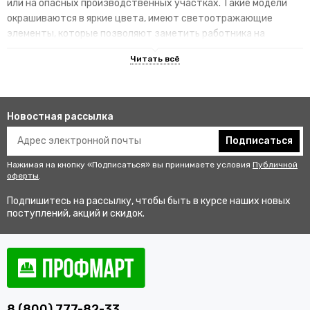
или на опасных производственных участках. Такие модели
окрашиваются в яркие цвета, имеют светоотражающие
элементы, которые позволяют заметить работника на
территории.
Преимущества специализированных
изделий
Новостная рассылка
Гарантируют улучшенную видимость человека и его
безопасность на рабочем месте. В результате этого
Подписаться
снижается риск аварии и получения травмы.
Нажимая на кнопку «Подписаться» вы принимаете условия
Публичной
Не мешаются во время выполнения профессиональных
оферты
.
обязанностей, создают комфортные условия для работы.
Подпишитесь на рассылку, чтобы быть в курсе наших новых
Соответствуют стандартам качества, так как проходят
поступлений, акций и скидок.
строгий контроль перед выпуском в продажу.
Купить одежду сигнальную для
работников оптом и в розницу с
доставкой по Камню-на-Оби
8 (800) 777-82-33