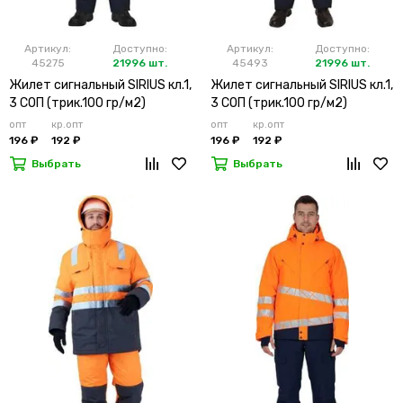
Артикул:
Доступно:
Артикул:
Доступно:
45275
21996 шт.
45493
21996 шт.
Жилет сигнальный SIRIUS кл.1,
Жилет сигнальный SIRIUS кл.1,
3 СОП (трик.100 гр/м2)
3 СОП (трик.100 гр/м2)
лимонный
оранжевый
опт
кр.опт
опт
кр.опт
196 ₽
192 ₽
196 ₽
192 ₽
Выбрать
Выбрать