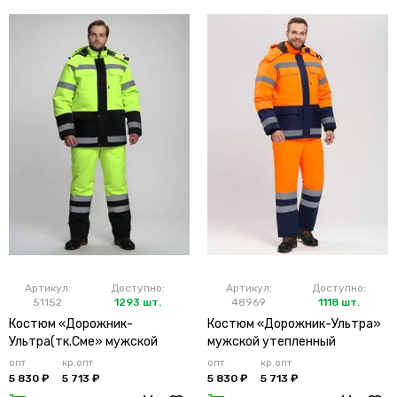
Артикул:
Доступно:
Артикул:
Доступно:
51152
1293 шт.
48969
1118 шт.
Костюм «Дорожник-
Костюм «Дорожник-Ультра»
Ультра(тк.Сме» мужской
мужской утепленный
утепленный лимонный
оранжевый
опт
кр.опт
опт
кр.опт
5 830 ₽
5 713 ₽
5 830 ₽
5 713 ₽