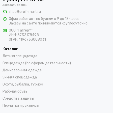
В интернет-магазине «ПрофМарт» можно купить сигнальную
Заказать звонок
одежду для персонала. Мы работаем с оптовыми и
shop@prof-mart.ru
розничными покупателями. Предлагаем на выбор сигнальные
Офис работает по будням с 9 до 18 часов
жилеты, сезонные костюмы, брюки и прочие составляющие
Заказы на сайте принимаются круглосуточно
униформы в ярких заметных цветах. Доставка покупок,
которые оформляются на сайте, осуществляется по Камню-
ООО "Таггерт"
ИНН: 6732178498
на-Оби и остальным населенным пунктам России.
ОГРН: 1196733008031
Каталог
Летняя спецодежда
Спецодежда (по сферам деятельности)
Демисезонная одежда
Зимняя спецодежда
Охота, рыбалка, туризм
Рабочая обувь
Средства защиты
Перчатки и рукавицы