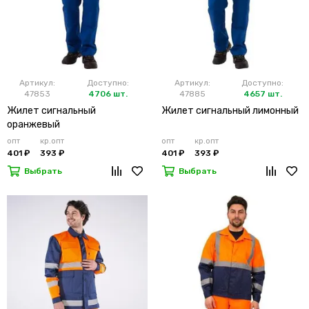
Артикул:
Доступно:
Артикул:
Доступно:
47853
4706 шт.
47885
4657 шт.
Жилет сигнальный
Жилет сигнальный лимонный
оранжевый
опт
кр.опт
опт
кр.опт
401 ₽
393 ₽
401 ₽
393 ₽
Выбрать
Выбрать