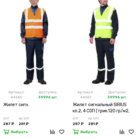
Артикул:
Доступно:
Артикул:
Доступно:
44660
39996 шт.
44667
39996 шт.
Жилет сигн.
Жилет сигнальный SIRIUS
кл.2, 4 СОП (трик.120 гр/м2,
карманы) лимонный
опт
кр.опт
опт
кр.опт
287 ₽
281 ₽
287 ₽
281 ₽
Выбрать
Выбрать