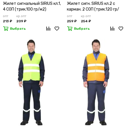
Жилет сигнальный SIRIUS кл.1,
Жилет сигн. SIRIUS кл.2 с
4 СОП (трик.100 гр/м2)
карман. 2 СОП (трик.120 гр/
лимонный
м2)
опт
кр.опт
опт
кр.опт
213 ₽
209 ₽
259 ₽
254 ₽
Выбрать
Выбрать