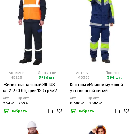
Артикул:
Доступно:
Артикул:
Доступно:
45225
3996 шт.
48368
394 шт.
Жилет сигнальный SIRIUS
Костюм «Илион» мужской
кл.2, 3 СОП (трик.120 гр/м2,
утепленный синий
карманы) оранжевый
опт
кр.опт
опт
кр.опт
264 ₽
259 ₽
8 680 ₽
8 506 ₽
Выбрать
Выбрать