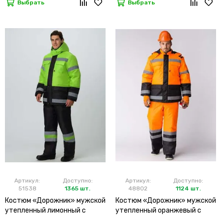
Выбрать
Выбрать
Артикул:
Доступно:
Артикул:
Доступно:
51538
1365 шт.
48802
1124 шт.
Костюм «Дорожник» мужской
Костюм «Дорожник» мужской
утепленный лимонный с
утепленный оранжевый с
брюками
брюками