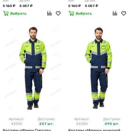
опт
кр.опт
опт
кр.опт
5 160 ₽
5 057 ₽
5 160 ₽
5 057 ₽
Выбрать
Выбрать
Артикул:
Доступно:
Артикул:
Доступно:
43092
247 шт.
53385
494 шт.
Костюм «Илион Сигнал»
Костюм «Илион» мужской