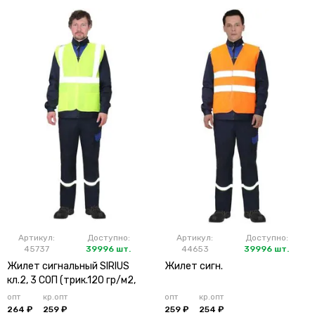
Артикул:
Доступно:
Артикул:
Доступно:
45737
39996 шт.
44653
39996 шт.
Жилет сигнальный SIRIUS
Жилет сигн.
кл.2, 3 СОП (трик.120 гр/м2,
карманы) лимонный
опт
кр.опт
опт
кр.опт
264 ₽
259 ₽
259 ₽
254 ₽