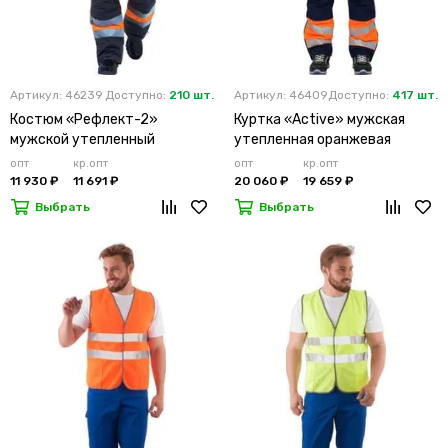
Артикул: 46239
Доступно:
210 шт.
Артикул: 46409
Доступно:
417 шт.
Костюм «Рефлект-2»
Куртка «Active» мужская
мужской утепленный
утепленная оранжевая
оранжевый с п/к
опт
кр.опт
опт
кр.опт
11 930 ₽
11 691 ₽
20 060 ₽
19 659 ₽
Выбрать
Выбрать