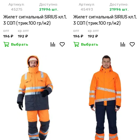
Артикул:
Доступно:
Артикул:
Доступно:
45275
21996 шт.
45493
21996 шт.
Жилет сигнальный SIRIUS кл.1,
Жилет сигнальный SIRIUS кл.1,
3 СОП (трик.100 гр/м2)
3 СОП (трик.100 гр/м2)
лимонный
оранжевый
опт
кр.опт
опт
кр.опт
196 ₽
192 ₽
196 ₽
192 ₽
Выбрать
Выбрать