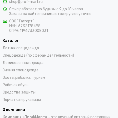
shop@prof-mart.ru
розничными покупателями. Предлагаем на выбор сигнальные
Офис работает по будням с 9 до 18 часов
жилеты, сезонные костюмы, брюки и прочие составляющие
Заказы на сайте принимаются круглосуточно
униформы в ярких заметных цветах. Доставка покупок,
которые оформляются на сайте, осуществляется по Гусеву и
ООО "Таггерт"
ИНН: 6732178498
остальным населенным пунктам России.
ОГРН: 1196733008031
Каталог
Летняя спецодежда
Спецодежда (по сферам деятельности)
Демисезонная одежда
Зимняя спецодежда
Охота, рыбалка, туризм
Рабочая обувь
Средства защиты
Перчатки и рукавицы
О компании
Компания «ПрофМарт»
- это крупный оптовый поставщик