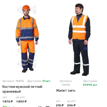
Артикул: 18865
Доступно:
51 шт.
Артикул:
Доступно:
46102
39996 шт.
Костюм мужской летний
Жилет сигн.
оранжевый
опт
кр.опт
опт
кр.опт
1 870 ₽
1 833 ₽
210 ₽
206 ₽