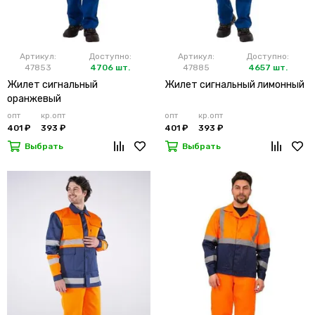
Артикул:
Доступно:
Артикул:
Доступно:
47853
4706 шт.
47885
4657 шт.
Жилет сигнальный
Жилет сигнальный лимонный
оранжевый
опт
кр.опт
опт
кр.опт
401 ₽
393 ₽
401 ₽
393 ₽
Выбрать
Выбрать