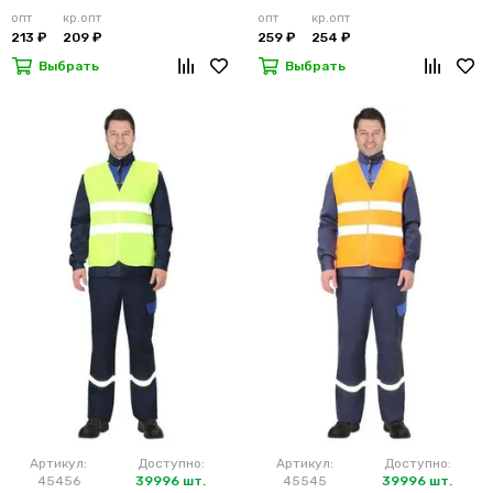
лимонный
м2)
опт
кр.опт
опт
кр.опт
213 ₽
209 ₽
259 ₽
254 ₽
Выбрать
Выбрать
Артикул:
Доступно:
Артикул:
Доступно:
45456
39996 шт.
45545
39996 шт.