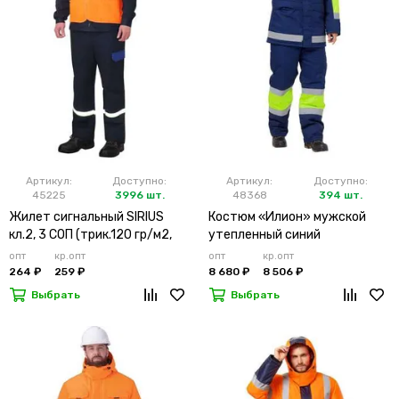
Артикул:
Доступно:
Артикул:
Доступно:
45225
3996 шт.
48368
394 шт.
Жилет сигнальный SIRIUS
Костюм «Илион» мужской
кл.2, 3 СОП (трик.120 гр/м2,
утепленный синий
карманы) оранжевый
опт
кр.опт
опт
кр.опт
264 ₽
259 ₽
8 680 ₽
8 506 ₽
Выбрать
Выбрать