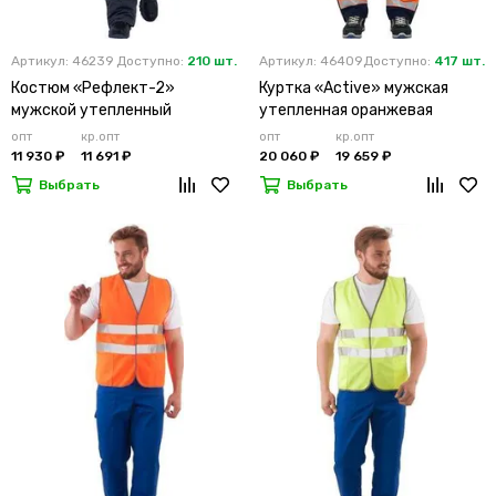
Артикул: 46239
Доступно:
210 шт.
Артикул: 46409
Доступно:
417 шт.
Костюм «Рефлект-2»
Куртка «Active» мужская
мужской утепленный
утепленная оранжевая
оранжевый с п/к
опт
кр.опт
опт
кр.опт
11 930 ₽
11 691 ₽
20 060 ₽
19 659 ₽
Выбрать
Выбрать