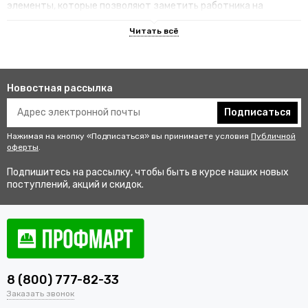
элементы, которые позволяют заметить работника на
территории.
Преимущества специализированных
изделий
Новостная рассылка
Гарантируют улучшенную видимость человека и его
безопасность на рабочем месте. В результате этого
Подписаться
снижается риск аварии и получения травмы.
Нажимая на кнопку «Подписаться» вы принимаете условия
Публичной
Не мешаются во время выполнения профессиональных
оферты
.
обязанностей, создают комфортные условия для работы.
Подпишитесь на рассылку, чтобы быть в курсе наших новых
Соответствуют стандартам качества, так как проходят
поступлений, акций и скидок.
строгий контроль перед выпуском в продажу.
Купить одежду сигнальную для
работников оптом и в розницу с
доставкой по Гусеву
8 (800) 777-82-33
В интернет-магазине «ПрофМарт» можно купить сигнальную
Заказать звонок
одежду для персонала. Мы работаем с оптовыми и