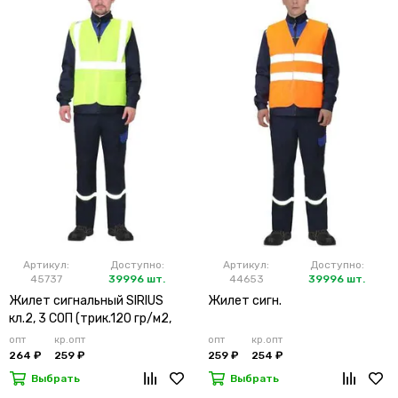
Артикул:
Доступно:
Артикул:
Доступно:
45737
39996 шт.
44653
39996 шт.
Жилет сигнальный SIRIUS
Жилет сигн.
кл.2, 3 СОП (трик.120 гр/м2,
карманы) лимонный
опт
кр.опт
опт
кр.опт
264 ₽
259 ₽
259 ₽
254 ₽
Выбрать
Выбрать