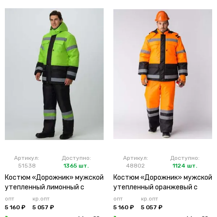
Артикул:
Доступно:
Артикул:
Доступно:
51538
1365 шт.
48802
1124 шт.
Костюм «Дорожник» мужской
Костюм «Дорожник» мужской
утепленный лимонный с
утепленный оранжевый с
брюками
брюками
опт
кр.опт
опт
кр.опт
5 160 ₽
5 057 ₽
5 160 ₽
5 057 ₽