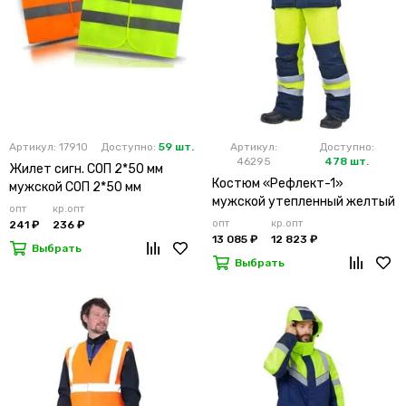
Артикул: 17910
Доступно:
59 шт.
Артикул:
Доступно:
46295
478 шт.
Жилет сигн. СОП 2*50 мм
Костюм «Рефлект-1»
мужской СОП 2*50 мм
мужской утепленный желтый
опт
кр.опт
с п/к
опт
кр.опт
241 ₽
236 ₽
13 085 ₽
12 823 ₽
Выбрать
Выбрать