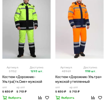
Артикул:
Доступно:
Артикул:
Доступно:
51152
1293 шт.
48969
1118 шт.
Костюм «Дорожник-
Костюм «Дорожник-Ультра»
Ультра(тк.Сме» мужской
мужской утепленный
утепленный лимонный
оранжевый
опт
кр.опт
опт
кр.опт
5 830 ₽
5 713 ₽
5 830 ₽
5 713 ₽
Выбрать
Выбрать