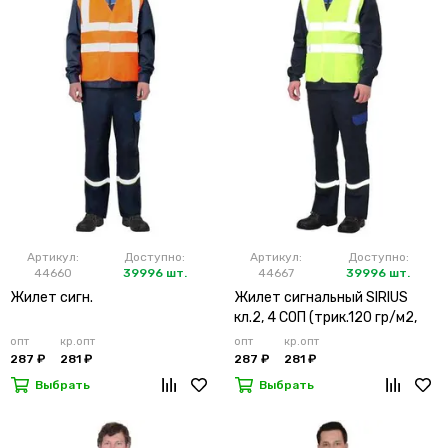
Артикул:
Доступно:
Артикул:
Доступно:
44660
39996 шт.
44667
39996 шт.
Жилет сигн.
Жилет сигнальный SIRIUS
кл.2, 4 СОП (трик.120 гр/м2,
карманы) лимонный
опт
кр.опт
опт
кр.опт
287 ₽
281 ₽
287 ₽
281 ₽
Выбрать
Выбрать