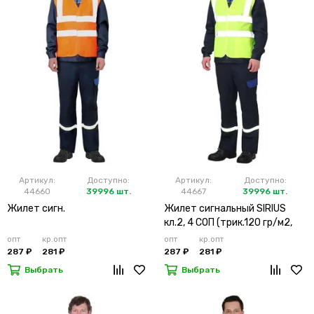
Артикул:
Доступно:
Артикул:
Доступно:
44660
39996 шт.
44667
39996 шт.
Жилет сигн.
Жилет сигнальный SIRIUS
кл.2, 4 СОП (трик.120 гр/м2,
карманы) лимонный
опт
кр.опт
опт
кр.опт
287 ₽
281 ₽
287 ₽
281 ₽
Выбрать
Выбрать