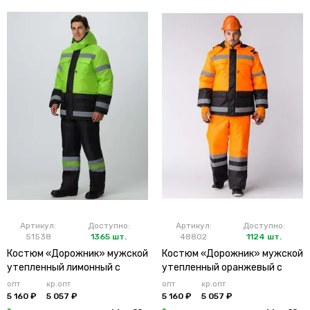
Артикул:
Доступно:
Артикул:
Доступно:
51538
1365 шт.
48802
1124 шт.
Костюм «Дорожник» мужской
Костюм «Дорожник» мужской
утепленный лимонный с
утепленный оранжевый с
брюками
брюками
опт
кр.опт
опт
кр.опт
5 160 ₽
5 057 ₽
5 160 ₽
5 057 ₽