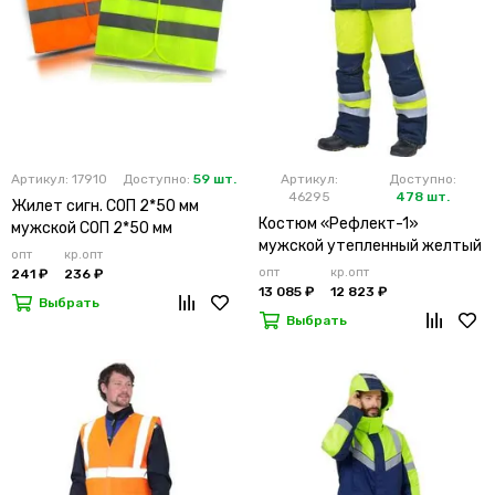
Артикул: 17910
Доступно:
59 шт.
Артикул:
Доступно:
46295
478 шт.
Жилет сигн. СОП 2*50 мм
Костюм «Рефлект-1»
мужской СОП 2*50 мм
мужской утепленный желтый
опт
кр.опт
с п/к
опт
кр.опт
241 ₽
236 ₽
13 085 ₽
12 823 ₽
Выбрать
Выбрать