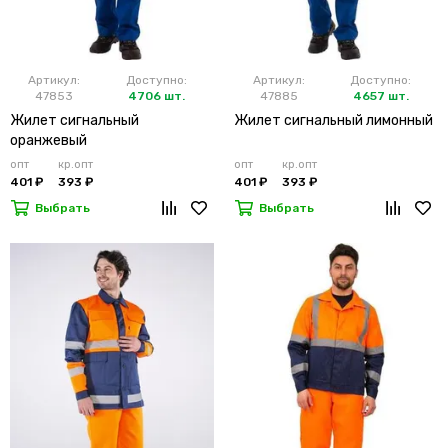
Артикул:
Доступно:
Артикул:
Доступно:
47853
4706 шт.
47885
4657 шт.
Жилет сигнальный
Жилет сигнальный лимонный
оранжевый
опт
кр.опт
опт
кр.опт
401 ₽
393 ₽
401 ₽
393 ₽
Выбрать
Выбрать