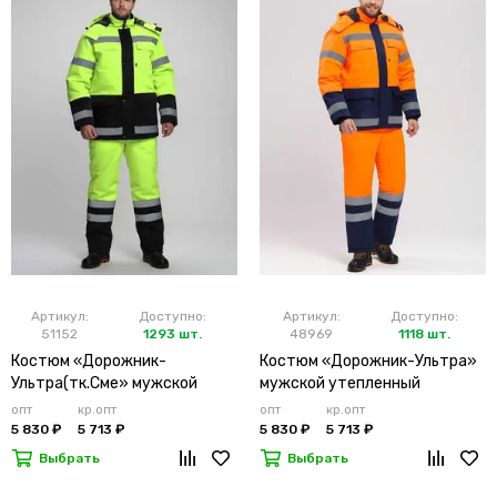
Артикул:
Доступно:
Артикул:
Доступно:
51152
1293 шт.
48969
1118 шт.
Костюм «Дорожник-
Костюм «Дорожник-Ультра»
Ультра(тк.Сме» мужской
мужской утепленный
утепленный лимонный
оранжевый
опт
кр.опт
опт
кр.опт
5 830 ₽
5 713 ₽
5 830 ₽
5 713 ₽
Выбрать
Выбрать