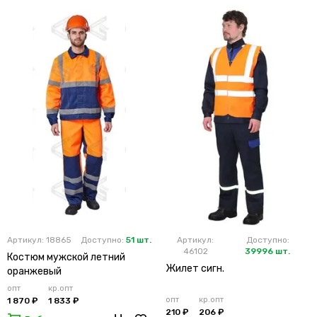
Артикул: 18865
Доступно:
51 шт.
Артикул:
Доступно:
46102
39996 шт.
Костюм мужской летний
Жилет сигн.
оранжевый
опт
кр.опт
опт
кр.опт
1 870 ₽
1 833 ₽
210 ₽
206 ₽