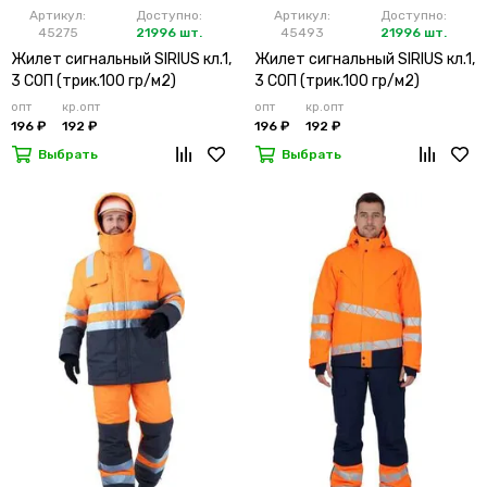
Артикул:
Доступно:
Артикул:
Доступно:
45275
21996 шт.
45493
21996 шт.
Жилет сигнальный SIRIUS кл.1,
Жилет сигнальный SIRIUS кл.1,
3 СОП (трик.100 гр/м2)
3 СОП (трик.100 гр/м2)
лимонный
оранжевый
опт
кр.опт
опт
кр.опт
196 ₽
192 ₽
196 ₽
192 ₽
Выбрать
Выбрать