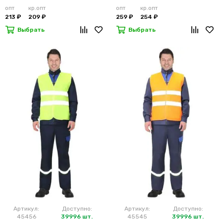
лимонный
м2)
опт
кр.опт
опт
кр.опт
213 ₽
209 ₽
259 ₽
254 ₽
Выбрать
Выбрать
Артикул:
Доступно:
Артикул:
Доступно:
45456
39996 шт.
45545
39996 шт.