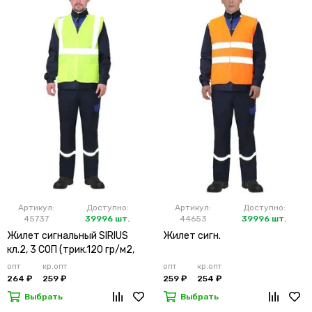
Артикул:
Доступно:
Артикул:
Доступно:
45737
39996 шт.
44653
39996 шт.
Жилет сигнальный SIRIUS
Жилет сигн.
кл.2, 3 СОП (трик.120 гр/м2,
карманы) лимонный
опт
кр.опт
опт
кр.опт
264 ₽
259 ₽
259 ₽
254 ₽
Выбрать
Выбрать