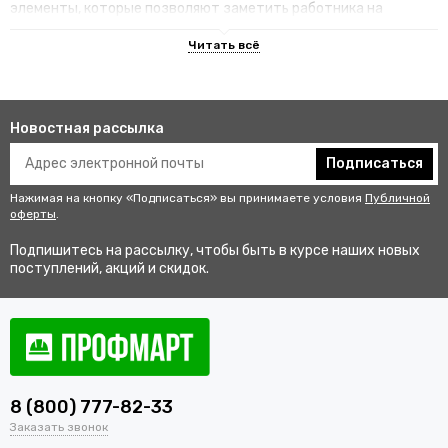
элементы, которые позволяют заметить работника на
территории.
Преимущества специализированных
изделий
Новостная рассылка
Гарантируют улучшенную видимость человека и его
безопасность на рабочем месте. В результате этого
Подписаться
снижается риск аварии и получения травмы.
Нажимая на кнопку «Подписаться» вы принимаете условия
Публичной
Не мешаются во время выполнения профессиональных
оферты
.
обязанностей, создают комфортные условия для работы.
Подпишитесь на рассылку, чтобы быть в курсе наших новых
Соответствуют стандартам качества, так как проходят
поступлений, акций и скидок.
строгий контроль перед выпуском в продажу.
Купить одежду сигнальную для
работников оптом и в розницу с
доставкой по Галичу
8 (800) 777-82-33
В интернет-магазине «ПрофМарт» можно купить сигнальную
Заказать звонок
одежду для персонала. Мы работаем с оптовыми и