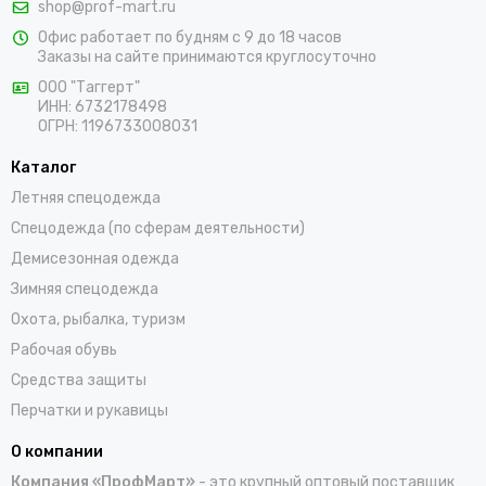
shop@prof-mart.ru
розничными покупателями. Предлагаем на выбор сигнальные
Офис работает по будням с 9 до 18 часов
жилеты, сезонные костюмы, брюки и прочие составляющие
Заказы на сайте принимаются круглосуточно
униформы в ярких заметных цветах. Доставка покупок,
которые оформляются на сайте, осуществляется по Галичу и
ООО "Таггерт"
ИНН: 6732178498
остальным населенным пунктам России.
ОГРН: 1196733008031
Каталог
Летняя спецодежда
Спецодежда (по сферам деятельности)
Демисезонная одежда
Зимняя спецодежда
Охота, рыбалка, туризм
Рабочая обувь
Средства защиты
Перчатки и рукавицы
О компании
Компания «ПрофМарт»
- это крупный оптовый поставщик