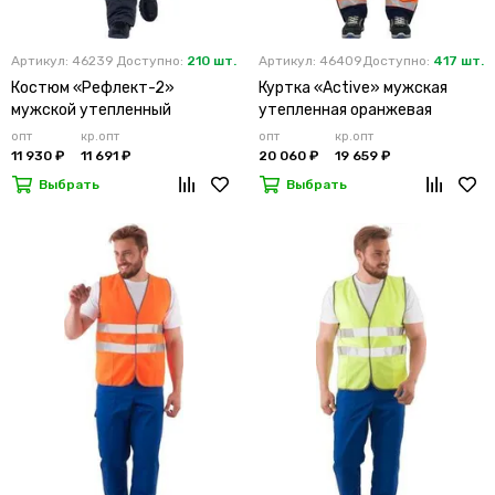
Артикул: 46239
Доступно:
210 шт.
Артикул: 46409
Доступно:
417 шт.
Костюм «Рефлект-2»
Куртка «Active» мужская
мужской утепленный
утепленная оранжевая
оранжевый с п/к
опт
кр.опт
опт
кр.опт
11 930 ₽
11 691 ₽
20 060 ₽
19 659 ₽
Выбрать
Выбрать