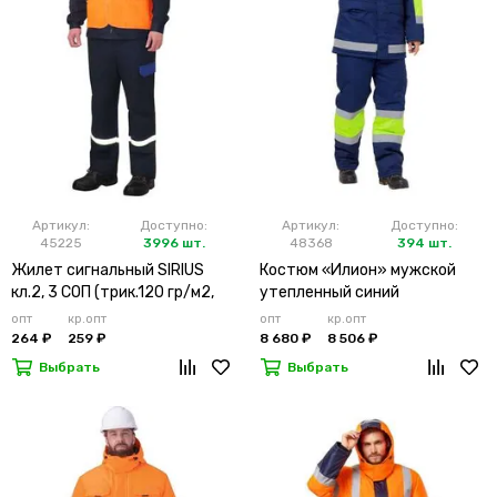
Артикул:
Доступно:
Артикул:
Доступно:
45225
3996 шт.
48368
394 шт.
Жилет сигнальный SIRIUS
Костюм «Илион» мужской
кл.2, 3 СОП (трик.120 гр/м2,
утепленный синий
карманы) оранжевый
опт
кр.опт
опт
кр.опт
264 ₽
259 ₽
8 680 ₽
8 506 ₽
Выбрать
Выбрать