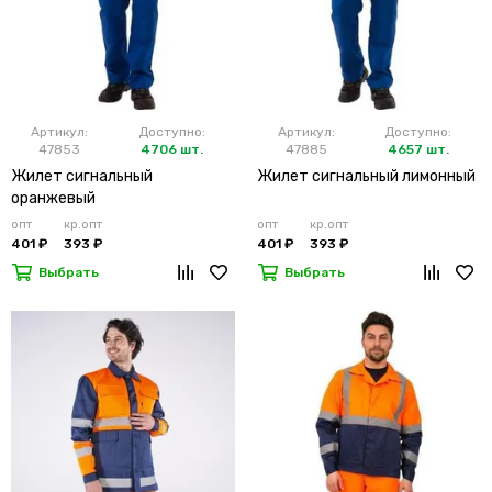
Артикул:
Доступно:
Артикул:
Доступно:
47853
4706 шт.
47885
4657 шт.
Жилет сигнальный
Жилет сигнальный лимонный
оранжевый
опт
кр.опт
опт
кр.опт
401 ₽
393 ₽
401 ₽
393 ₽
Выбрать
Выбрать