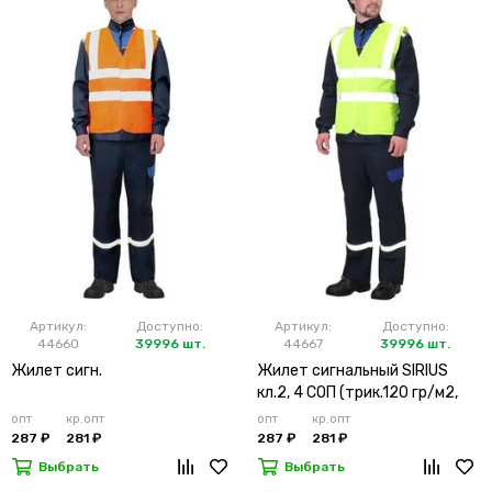
Артикул:
Доступно:
Артикул:
Доступно:
44660
39996 шт.
44667
39996 шт.
Жилет сигн.
Жилет сигнальный SIRIUS
кл.2, 4 СОП (трик.120 гр/м2,
карманы) лимонный
опт
кр.опт
опт
кр.опт
287 ₽
281 ₽
287 ₽
281 ₽
Выбрать
Выбрать