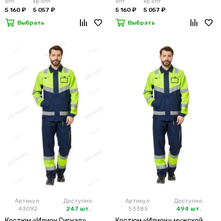
опт
кр.опт
опт
кр.опт
5 160 ₽
5 057 ₽
5 160 ₽
5 057 ₽
Выбрать
Выбрать
Артикул:
Доступно:
Артикул:
Доступно:
43092
247 шт.
53385
494 шт.
Костюм «Илион Сигнал»
Костюм «Илион» мужской