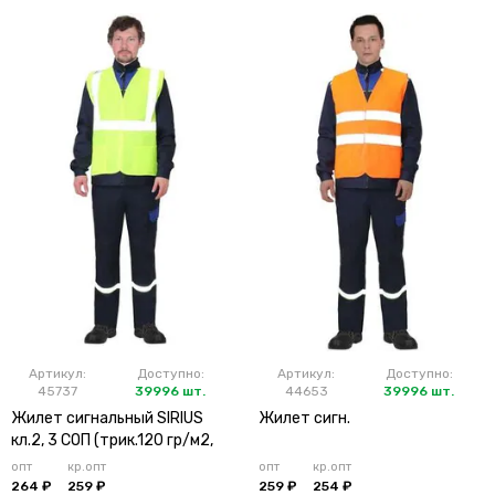
Артикул:
Доступно:
Артикул:
Доступно:
45737
39996 шт.
44653
39996 шт.
Жилет сигнальный SIRIUS
Жилет сигн.
кл.2, 3 СОП (трик.120 гр/м2,
карманы) лимонный
опт
кр.опт
опт
кр.опт
264 ₽
259 ₽
259 ₽
254 ₽