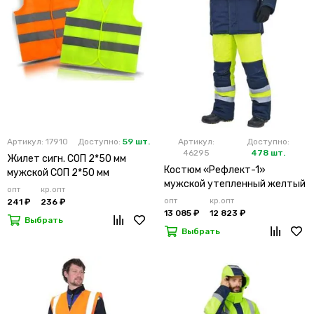
Артикул: 17910
Доступно:
59 шт.
Артикул:
Доступно:
46295
478 шт.
Жилет сигн. СОП 2*50 мм
Костюм «Рефлект-1»
мужской СОП 2*50 мм
мужской утепленный желтый
опт
кр.опт
с п/к
опт
кр.опт
241 ₽
236 ₽
13 085 ₽
12 823 ₽
Выбрать
Выбрать