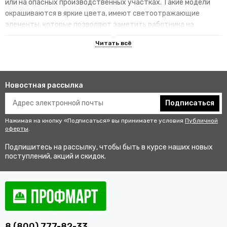
или на опасных производственных участках. Такие модели
окрашиваются в яркие цвета, имеют светоотражающие
элементы, которые позволяют заметить работника на
территории.
Преимущества специализированных
изделий
Новостная рассылка
Гарантируют улучшенную видимость человека и его
безопасность на рабочем месте. В результате этого
Подписаться
снижается риск аварии и получения травмы.
Нажимая на кнопку «Подписаться» вы принимаете условия
Публичной
Не мешаются во время выполнения профессиональных
оферты
.
обязанностей, создают комфортные условия для работы.
Подпишитесь на рассылку, чтобы быть в курсе наших новых
Соответствуют стандартам качества, так как проходят
поступлений, акций и скидок.
строгий контроль перед выпуском в продажу.
Купить одежду сигнальную для
работников оптом и в розницу с
доставкой по Бокситогорску
8 (800) 777-82-33