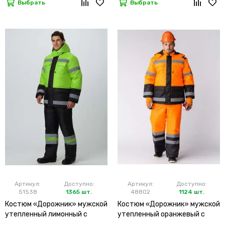
Выбрать
Выбрать
Артикул:
Доступно:
Артикул:
Доступно:
51538
1365 шт.
48802
1124 шт.
Костюм «Дорожник» мужской
Костюм «Дорожник» мужской
утепленный лимонный с
утепленный оранжевый с
брюками
брюками