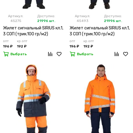
Артикул:
Доступно:
Артикул:
Доступно:
45275
21996 шт.
45493
21996 шт.
Жилет сигнальный SIRIUS кл.1,
Жилет сигнальный SIRIUS кл.1,
3 СОП (трик.100 гр/м2)
3 СОП (трик.100 гр/м2)
лимонный
оранжевый
опт
кр.опт
опт
кр.опт
196 ₽
192 ₽
196 ₽
192 ₽
Выбрать
Выбрать