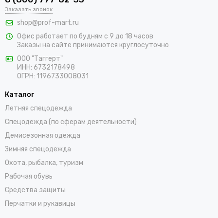
В интернет-магазине «ПрофМарт» можно купить сигнальную
Заказать звонок
одежду для персонала. Мы работаем с оптовыми и
shop@prof-mart.ru
розничными покупателями. Предлагаем на выбор сигнальные
Офис работает по будням с 9 до 18 часов
жилеты, сезонные костюмы, брюки и прочие составляющие
Заказы на сайте принимаются круглосуточно
униформы в ярких заметных цветах. Доставка покупок,
которые оформляются на сайте, осуществляется по
ООО "Таггерт"
ИНН: 6732178498
Бокситогорску и остальным населенным пунктам России.
ОГРН: 1196733008031
Каталог
Летняя спецодежда
Спецодежда (по сферам деятельности)
Демисезонная одежда
Зимняя спецодежда
Охота, рыбалка, туризм
Рабочая обувь
Средства защиты
Перчатки и рукавицы