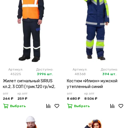
Артикул:
Доступно:
Артикул:
Доступно:
45225
3996 шт.
48368
394 шт.
Жилет сигнальный SIRIUS
Костюм «Илион» мужской
кл.2, 3 СОП (трик.120 гр/м2,
утепленный синий
карманы) оранжевый
опт
кр.опт
опт
кр.опт
264 ₽
259 ₽
8 680 ₽
8 506 ₽
Выбрать
Выбрать