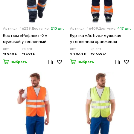
Артикул: 46239
Доступно:
210 шт.
Артикул: 46409
Доступно:
417 шт.
Костюм «Рефлект-2»
Куртка «Active» мужская
мужской утепленный
утепленная оранжевая
оранжевый с п/к
опт
кр.опт
опт
кр.опт
11 930 ₽
11 691 ₽
20 060 ₽
19 659 ₽
Выбрать
Выбрать