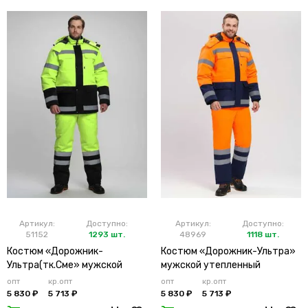
Артикул:
Доступно:
Артикул:
Доступно:
51152
1293 шт.
48969
1118 шт.
Костюм «Дорожник-
Костюм «Дорожник-Ультра»
Ультра(тк.Сме» мужской
мужской утепленный
утепленный лимонный
оранжевый
опт
кр.опт
опт
кр.опт
5 830 ₽
5 713 ₽
5 830 ₽
5 713 ₽