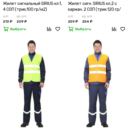
Жилет сигнальный SIRIUS кл.1,
Жилет сигн. SIRIUS кл.2 с
4 СОП (трик.100 гр/м2)
карман. 2 СОП (трик.120 гр/
лимонный
м2)
опт
кр.опт
опт
кр.опт
213 ₽
209 ₽
259 ₽
254 ₽
Выбрать
Выбрать