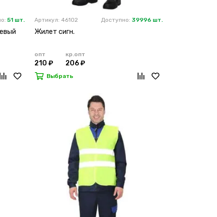
но:
51 шт.
Артикул: 46102
Доступно:
39996 шт.
жевый
Жилет сигн.
опт
кр.опт
210 ₽
206 ₽
Выбрать