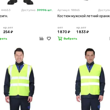
: 44653
Доступно:
39996 шт.
Артикул: 18865
Доступ
сигн.
Костюм мужской летний оран
кр.опт
опт
кр.опт
254 ₽
1 870 ₽
1 833 ₽
рать
Выбрать