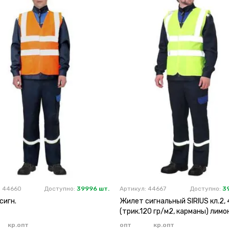
: 44660
Доступно:
39996 шт.
Артикул: 44667
Доступно:
3
сигн.
Жилет сигнальный SIRIUS кл.2, 
(трик.120 гр/м2, карманы) лим
кр.опт
опт
кр.опт