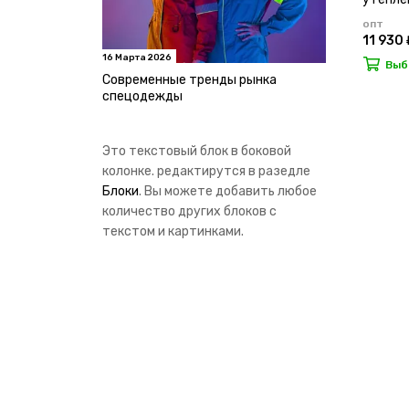
опт
11 930 
16 Марта 2026
Выб
Современные тренды рынка
спецодежды
Это текстовый блок в боковой
колонке. редактирутся в разедле
Блоки
. Вы можете добавить любое
количество других блоков с
текстом и картинками.