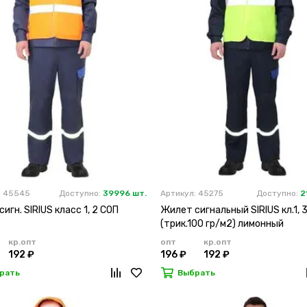
: 45545
Доступно:
39996 шт.
Артикул: 45275
Доступно:
2
игн. SIRIUS класс 1, 2 СОП
Жилет сигнальный SIRIUS кл.1, 
(трик.100 гр/м2) лимонный
кр.опт
опт
кр.опт
192 ₽
196 ₽
192 ₽
рать
Выбрать