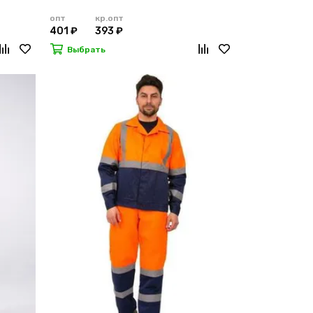
опт
кр.опт
401 ₽
393 ₽
Выбрать