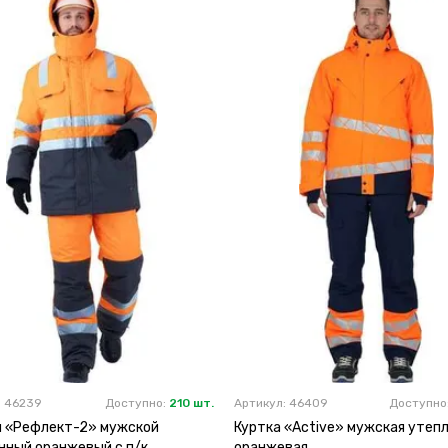
: 46239
Доступно:
210 шт.
Артикул: 46409
Доступно
 «Рефлект-2» мужской
Куртка «Active» мужская утеп
нный оранжевый с п/к
оранжевая