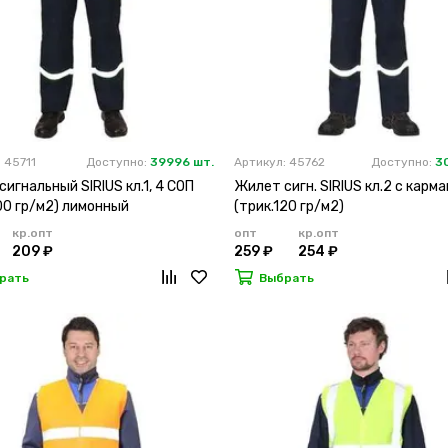
 45711
Доступно:
39996 шт.
Артикул: 45762
Доступно:
3
игнальный SIRIUS кл.1, 4 СОП
Жилет сигн. SIRIUS кл.2 с карма
00 гр/м2) лимонный
(трик.120 гр/м2)
кр.опт
опт
кр.опт
209 ₽
259 ₽
254 ₽
рать
Выбрать