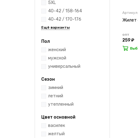
5XL
40-42 / 158-164
Артикул
40-42 / 170-176
Жилет 
опт
259 ₽
Пол
Выб
женский
мужской
универсальный
Сезон
зимний
летний
утепленный
Цвет основной
василек
желтый