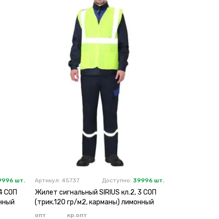
9996 шт.
Артикул: 45737
Доступно:
39996 шт.
4 СОП
Жилет сигнальный SIRIUS кл.2, 3 СОП
онный
(трик.120 гр/м2, карманы) лимонный
опт
кр.опт