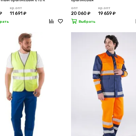
кр.опт
опт
кр.опт
₽
11 691 ₽
20 060 ₽
19 659 ₽
рать
Выбрать