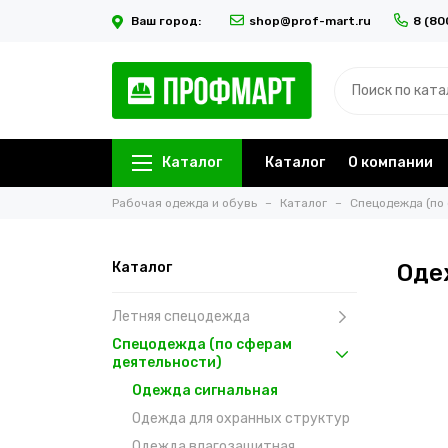
Ваш город:
shop@prof-mart.ru
8 (80
Каталог
Каталог
О компании
Рабочая одежда и обувь
Каталог
Спецодежда (по
Каталог
Оде
Летняя спецодежда
Спецодежда (по сферам
деятельности)
Одежда сигнальная
Одежда для охранных структур
Одежда влагозащитная