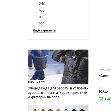
240
160
100
190
Артикул
Жилет с
13 Июля 2026
опт
Спецодежда для работы в условиях
196 ₽
сурового климата: характеристики
и критерии выбора
Выб