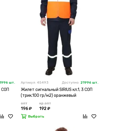
1996 шт.
Артикул: 45493
Доступно:
21996 шт.
3 СОП
Жилет сигнальный SIRIUS кл.1, 3 СОП
(трик.100 гр/м2) оранжевый
опт
кр.опт
196 ₽
192 ₽
Выбрать