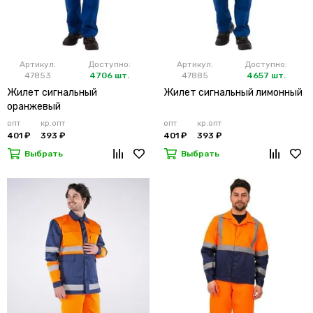
Артикул:
Доступно:
Артикул:
Доступно:
47853
4706 шт.
47885
4657 шт.
Жилет сигнальный
Жилет сигнальный лимонный
оранжевый
опт
кр.опт
опт
кр.опт
401 ₽
393 ₽
401 ₽
393 ₽
Выбрать
Выбрать