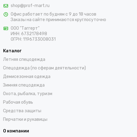
одежду для персонала. Мы работаем с оптовыми и
shop@prof-mart.ru
розничными покупателями. Предлагаем на выбор сигнальные
Офис работает по будням с 9 до 18 часов
жилеты, сезонные костюмы, брюки и прочие составляющие
Заказы на сайте принимаются круглосуточно
униформы в ярких заметных цветах. Доставка покупок,
которые оформляются на сайте, осуществляется по Арзамасу
ООО "Таггерт"
ИНН: 6732178498
и остальным населенным пунктам России.
ОГРН: 1196733008031
Каталог
Летняя спецодежда
Спецодежда (по сферам деятельности)
Демисезонная одежда
Зимняя спецодежда
Охота, рыбалка, туризм
Рабочая обувь
Средства защиты
Перчатки и рукавицы
О компании