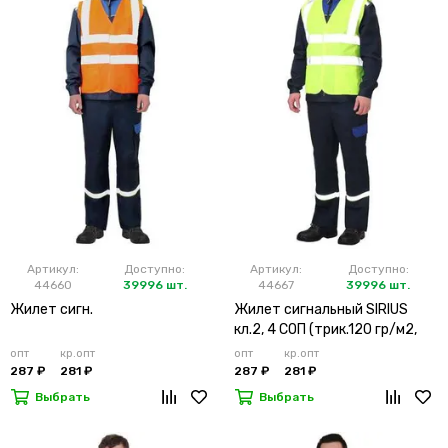
Артикул:
Доступно:
Артикул:
Доступно:
44660
39996 шт.
44667
39996 шт.
Жилет сигн.
Жилет сигнальный SIRIUS
кл.2, 4 СОП (трик.120 гр/м2,
карманы) лимонный
опт
кр.опт
опт
кр.опт
287 ₽
281 ₽
287 ₽
281 ₽
Выбрать
Выбрать