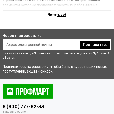
элементы, которые позволяют заметить работника на
территории.
Преимущества специализированных
изделий
Новостная рассылка
Гарантируют улучшенную видимость человека и его
безопасность на рабочем месте. В результате этого
Подписаться
снижается риск аварии и получения травмы.
Нажимая на кнопку «Подписаться» вы принимаете условия
Публичной
Не мешаются во время выполнения профессиональных
оферты
.
обязанностей, создают комфортные условия для работы.
Подпишитесь на рассылку, чтобы быть в курсе наших новых
Соответствуют стандартам качества, так как проходят
поступлений, акций и скидок.
строгий контроль перед выпуском в продажу.
Купить одежду сигнальную для
работников оптом и в розницу с
доставкой по Арзамасу
8 (800) 777-82-33
В интернет-магазине «ПрофМарт» можно купить сигнальную
Заказать звонок