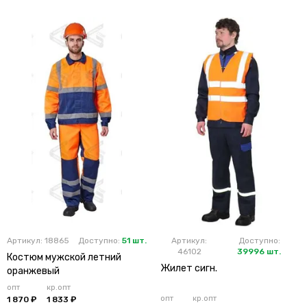
Артикул: 18865
Доступно:
51 шт.
Артикул:
Доступно:
46102
39996 шт.
Костюм мужской летний
Жилет сигн.
оранжевый
опт
кр.опт
опт
кр.опт
1 870 ₽
1 833 ₽