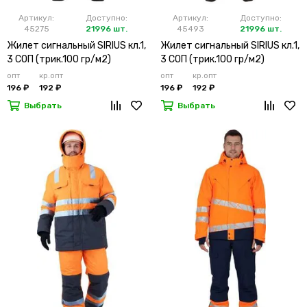
Артикул:
Доступно:
Артикул:
Доступно:
45275
21996 шт.
45493
21996 шт.
Жилет сигнальный SIRIUS кл.1,
Жилет сигнальный SIRIUS кл.1,
3 СОП (трик.100 гр/м2)
3 СОП (трик.100 гр/м2)
лимонный
оранжевый
опт
кр.опт
опт
кр.опт
196 ₽
192 ₽
196 ₽
192 ₽
Выбрать
Выбрать