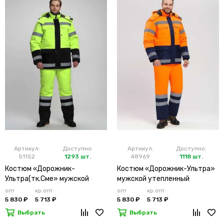
Артикул:
Доступно:
Артикул:
Доступно:
51152
1293 шт.
48969
1118 шт.
Костюм «Дорожник-
Костюм «Дорожник-Ультра»
Ультра(тк.Сме» мужской
мужской утепленный
утепленный лимонный
оранжевый
опт
кр.опт
опт
кр.опт
5 830 ₽
5 713 ₽
5 830 ₽
5 713 ₽
Выбрать
Выбрать