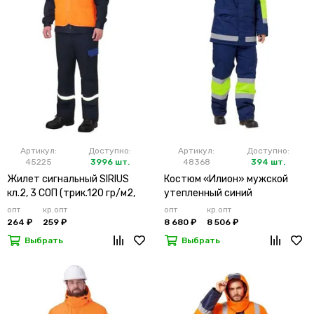
Артикул:
Доступно:
Артикул:
Доступно:
45225
3996 шт.
48368
394 шт.
Жилет сигнальный SIRIUS
Костюм «Илион» мужской
кл.2, 3 СОП (трик.120 гр/м2,
утепленный синий
карманы) оранжевый
опт
кр.опт
опт
кр.опт
264 ₽
259 ₽
8 680 ₽
8 506 ₽
Выбрать
Выбрать