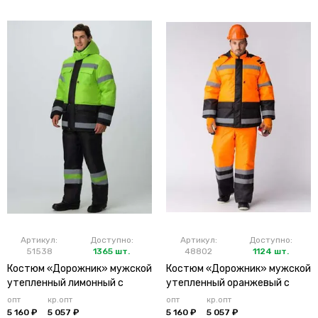
Артикул:
Доступно:
Артикул:
Доступно:
51538
1365 шт.
48802
1124 шт.
Костюм «Дорожник» мужской
Костюм «Дорожник» мужской
утепленный лимонный с
утепленный оранжевый с
брюками
брюками
опт
кр.опт
опт
кр.опт
5 160 ₽
5 057 ₽
5 160 ₽
5 057 ₽