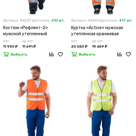
Артикул: 46239
Доступно:
210 шт.
Артикул: 46409
Доступно:
417 шт.
Костюм «Рефлект-2»
Куртка «Active» мужская
мужской утепленный
утепленная оранжевая
оранжевый с п/к
опт
кр.опт
опт
кр.опт
11 930 ₽
11 691 ₽
20 060 ₽
19 659 ₽
Выбрать
Выбрать