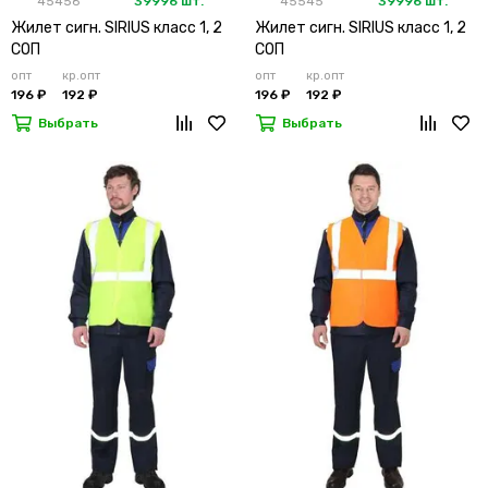
45456
39996 шт.
45545
39996 шт.
Жилет сигн. SIRIUS класс 1, 2
Жилет сигн. SIRIUS класс 1, 2
СОП
СОП
опт
кр.опт
опт
кр.опт
196 ₽
192 ₽
196 ₽
192 ₽
Выбрать
Выбрать