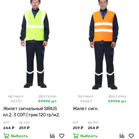
Артикул:
Доступно:
Артикул:
Доступно:
45737
39996 шт.
44653
39996 шт.
Жилет сигнальный SIRIUS
Жилет сигн.
кл.2, 3 СОП (трик.120 гр/м2,
карманы) лимонный
опт
кр.опт
опт
кр.опт
264 ₽
259 ₽
259 ₽
254 ₽
Выбрать
Выбрать