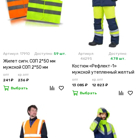
Артикул: 17910
Доступно:
59 шт.
Артикул:
Доступно:
46295
478 шт.
Жилет сигн. СОП 2*50 мм
Костюм «Рефлект-1»
мужской СОП 2*50 мм
мужской утепленный желтый
опт
кр.опт
с п/к
опт
кр.опт
241 ₽
236 ₽
13 085 ₽
12 823 ₽
Выбрать
Выбрать