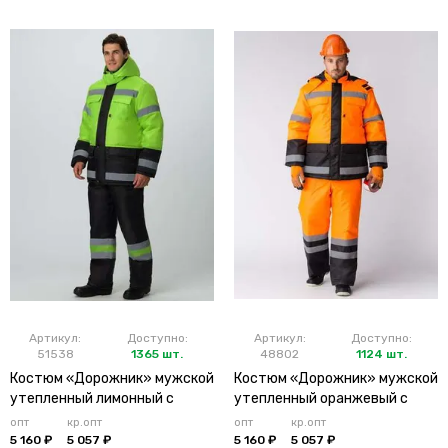
Артикул:
Доступно:
Артикул:
Доступно:
51538
1365 шт.
48802
1124 шт.
Костюм «Дорожник» мужской
Костюм «Дорожник» мужской
утепленный лимонный с
утепленный оранжевый с
брюками
брюками
опт
кр.опт
опт
кр.опт
5 160 ₽
5 057 ₽
5 160 ₽
5 057 ₽