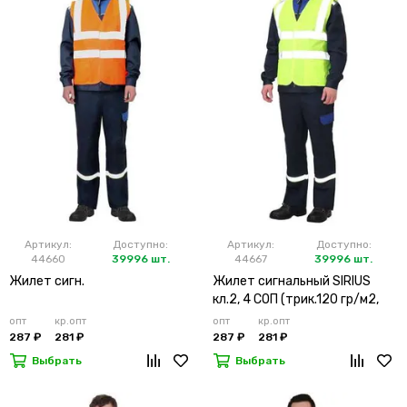
Артикул:
Доступно:
Артикул:
Доступно:
44660
39996 шт.
44667
39996 шт.
Жилет сигн.
Жилет сигнальный SIRIUS
кл.2, 4 СОП (трик.120 гр/м2,
карманы) лимонный
опт
кр.опт
опт
кр.опт
287 ₽
281 ₽
287 ₽
281 ₽
Выбрать
Выбрать