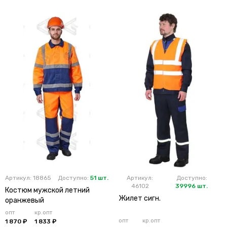
Артикул: 18865
Доступно:
51 шт.
Артикул:
Доступно:
46102
39996 шт.
Костюм мужской летний
Жилет сигн.
оранжевый
опт
кр.опт
опт
кр.опт
1 870 ₽
1 833 ₽