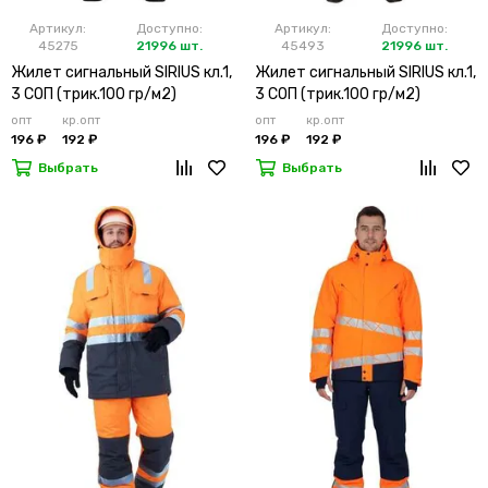
Артикул:
Доступно:
Артикул:
Доступно:
45275
21996 шт.
45493
21996 шт.
Жилет сигнальный SIRIUS кл.1,
Жилет сигнальный SIRIUS кл.1,
3 СОП (трик.100 гр/м2)
3 СОП (трик.100 гр/м2)
лимонный
оранжевый
опт
кр.опт
опт
кр.опт
196 ₽
192 ₽
196 ₽
192 ₽
Выбрать
Выбрать