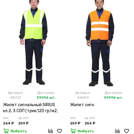
Артикул:
Доступно:
Артикул:
Доступно:
45737
39996 шт.
44653
39996 шт.
Жилет сигнальный SIRIUS
Жилет сигн.
кл.2, 3 СОП (трик.120 гр/м2,
карманы) лимонный
опт
кр.опт
опт
кр.опт
264 ₽
259 ₽
259 ₽
254 ₽
Выбрать
Выбрать