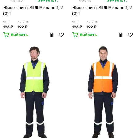
45456
39996 шт.
45545
39996 шт.
Жилет сигн. SIRIUS класс 1, 2
Жилет сигн. SIRIUS класс 1, 2
СОП
СОП
опт
кр.опт
опт
кр.опт
196 ₽
192 ₽
196 ₽
192 ₽
Выбрать
Выбрать