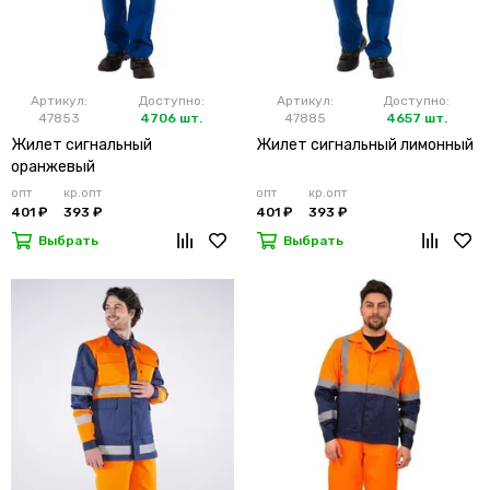
Артикул:
Доступно:
Артикул:
Доступно:
47853
4706 шт.
47885
4657 шт.
Жилет сигнальный
Жилет сигнальный лимонный
оранжевый
опт
кр.опт
опт
кр.опт
401 ₽
393 ₽
401 ₽
393 ₽
Выбрать
Выбрать