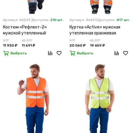
Артикул: 46239
Доступно:
210 шт.
Артикул: 46409
Доступно:
417 шт.
Костюм «Рефлект-2»
Куртка «Active» мужская
мужской утепленный
утепленная оранжевая
оранжевый с п/к
опт
кр.опт
опт
кр.опт
11 930 ₽
11 691 ₽
20 060 ₽
19 659 ₽
Выбрать
Выбрать