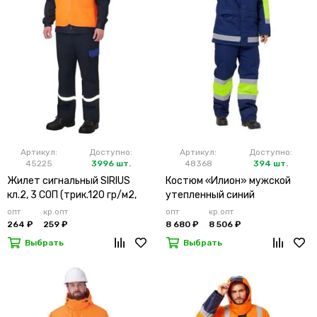
Артикул:
Доступно:
Артикул:
Доступно:
45225
3996 шт.
48368
394 шт.
Жилет сигнальный SIRIUS
Костюм «Илион» мужской
кл.2, 3 СОП (трик.120 гр/м2,
утепленный синий
карманы) оранжевый
опт
кр.опт
опт
кр.опт
264 ₽
259 ₽
8 680 ₽
8 506 ₽
Выбрать
Выбрать