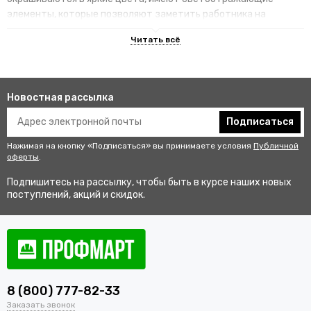
элементы, которые позволяют заметить работника на
территории.
Преимущества специализированных
изделий
Новостная рассылка
Гарантируют улучшенную видимость человека и его
безопасность на рабочем месте. В результате этого
Подписаться
снижается риск аварии и получения травмы.
Нажимая на кнопку «Подписаться» вы принимаете условия
Публичной
Не мешаются во время выполнения профессиональных
оферты
.
обязанностей, создают комфортные условия для работы.
Подпишитесь на рассылку, чтобы быть в курсе наших новых
Соответствуют стандартам качества, так как проходят
поступлений, акций и скидок.
строгий контроль перед выпуском в продажу.
Купить одежду сигнальную для
работников оптом и в розницу с
доставкой по Ахтубинску
8 (800) 777-82-33
В интернет-магазине «ПрофМарт» можно купить сигнальную
Заказать звонок