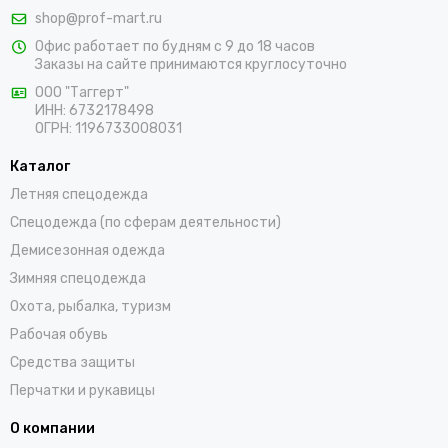
одежду для персонала. Мы работаем с оптовыми и
shop@prof-mart.ru
розничными покупателями. Предлагаем на выбор сигнальные
Офис работает по будням с 9 до 18 часов
жилеты, сезонные костюмы, брюки и прочие составляющие
Заказы на сайте принимаются круглосуточно
униформы в ярких заметных цветах. Доставка покупок,
которые оформляются на сайте, осуществляется по
ООО "Таггерт"
ИНН: 6732178498
Ахтубинску и остальным населенным пунктам России.
ОГРН: 1196733008031
Каталог
Летняя спецодежда
Спецодежда (по сферам деятельности)
Демисезонная одежда
Зимняя спецодежда
Охота, рыбалка, туризм
Рабочая обувь
Средства защиты
Перчатки и рукавицы
О компании