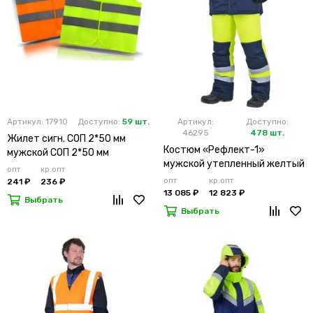
Артикул: 17910
Доступно:
59 шт.
Артикул:
Доступно:
46295
478 шт.
Жилет сигн. СОП 2*50 мм
Костюм «Рефлект-1»
мужской СОП 2*50 мм
мужской утепленный желтый
опт
кр.опт
с п/к
опт
кр.опт
241 ₽
236 ₽
13 085 ₽
12 823 ₽
Выбрать
Выбрать