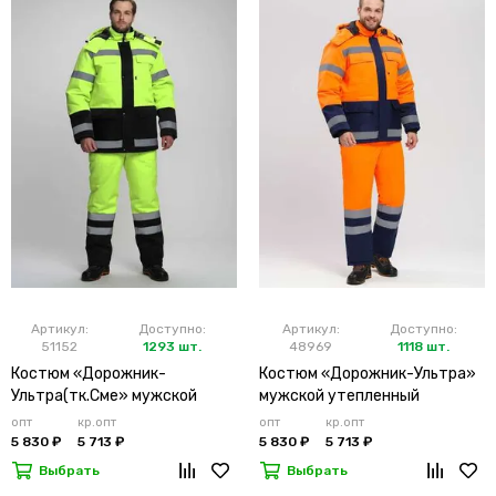
Артикул:
Доступно:
Артикул:
Доступно:
51152
1293 шт.
48969
1118 шт.
Костюм «Дорожник-
Костюм «Дорожник-Ультра»
Ультра(тк.Сме» мужской
мужской утепленный
утепленный лимонный
оранжевый
опт
кр.опт
опт
кр.опт
5 830 ₽
5 713 ₽
5 830 ₽
5 713 ₽
Выбрать
Выбрать