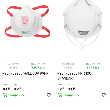
Артикул:
Доступно:
Артикул:
Доступно:
47187
3207 шт.
47642
8997 шт.
Респиратор WALL CUP 99HК
Респиратор FR 3100
STANDART
опт
кр.опт
опт
кр.опт
153 ₽
150 ₽
49 ₽
48 ₽
В корзину
В корзину