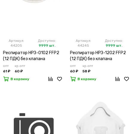
Артикул:
Доступно:
Артикул:
Доступно:
44205
9999 шт.
44245
9999 шт.
Респиратор НРЗ-0102 FFP2
Респиратор НРЗ-1202 FFP2
(12 ПДК) без клапана
(12 ПДК) без клапана
(х10х500)
(х20х500)
опт
кр.опт
опт
кр.опт
61 ₽
60 ₽
60 ₽
58 ₽
В корзину
В корзину