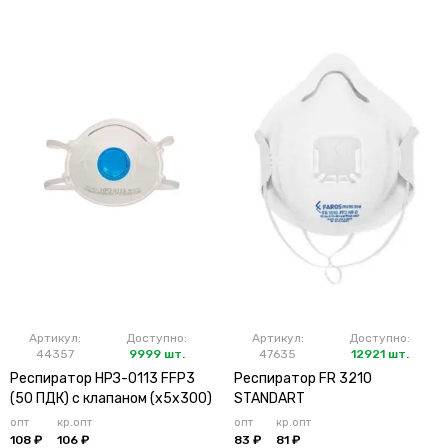
Артикул:
Доступно:
Артикул:
Доступно:
44357
9999 шт.
47635
12921 шт.
Респиратор НРЗ-0113 FFP3
Респиратор FR 3210
(50 ПДК) с клапаном (х5х300)
STANDART
опт
кр.опт
опт
кр.опт
108 ₽
106 ₽
83 ₽
81 ₽