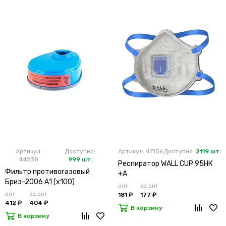
Артикул:
Доступно:
Артикул: 47156
Доступно:
2119 шт.
44238
999 шт.
Респиратор WALL CUP 95HК
Фильтр противогазовый
+А
Бриз-2006 А1 (х100)
опт
кр.опт
опт
кр.опт
181 ₽
177 ₽
412 ₽
404 ₽
В корзину
В корзину