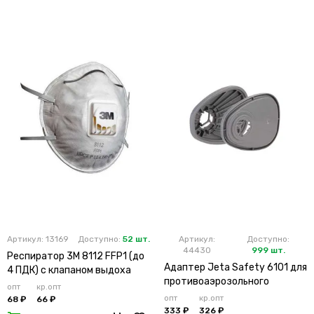
Артикул: 13169
Доступно:
52 шт.
Артикул:
Доступно:
44430
999 шт.
Респиратор 3М 8112 FFP1 (до
Адаптер Jeta Safety 6101 для
4 ПДК) с клапаном выдоха
противоаэрозольного
опт
кр.опт
фильтра (х2х100)
опт
кр.опт
68 ₽
66 ₽
333 ₽
326 ₽