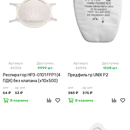
Артикул:
Доступно:
Артикул:
Доступно:
44352
9999 шт.
46996
1328 шт.
Респиратор НРЗ-0101 FFP1 (4
Предфильтр UNIX P2
ПДК) без клапана (х10х500)
опт
кр.опт
опт
кр.опт
54 ₽
53 ₽
383 ₽
375 ₽
В корзину
В корзину