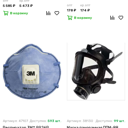
опт
кр.опт
опт
кр.опт
5 585 ₽
5 473 ₽
178 ₽
174 ₽
В корзину
В корзину
Артикул: 47107
Доступно:
593 шт.
Артикул: 38130
Доступно:
99 шт.
Респиратор 3M™ 9926Р
Маска панорамная ППМ-88