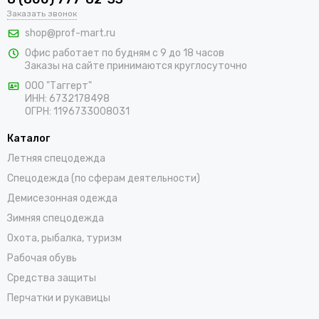
Заказать звонок
составит труда подобрать подходящие товары, среди
которых адаптеры для противоаэрозольных фильтров,
shop@prof-mart.ru
держатели для предфильтров, готовые комплекты,
Офис работает по будням с 9 до 18 часов
изолирующие полумаски, панорамные маски и другие СИЗ.
Заказы на сайте принимаются круглосуточно
Доставка покупок возможна по Волосово и остальным
ООО "Таггерт"
регионам России в самые короткие сроки.
ИНН: 6732178498
ОГРН: 1196733008031
Каталог
Летняя спецодежда
Спецодежда (по сферам деятельности)
Демисезонная одежда
Зимняя спецодежда
Охота, рыбалка, туризм
Рабочая обувь
Средства защиты
Перчатки и рукавицы