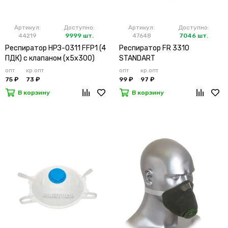
Артикул:
Доступно:
Артикул:
Доступно:
44219
9999 шт.
47648
7046 шт.
Респиратор НРЗ-0311 FFP1 (4
Респиратор FR 3310
ПДК) с клапаном (х5х300)
STANDART
опт
кр.опт
опт
кр.опт
75 ₽
73 ₽
99 ₽
97 ₽
В корзину
В корзину