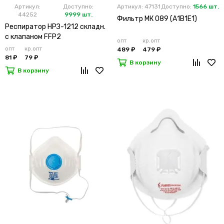
Артикул:
Доступно:
Артикул: 47131
Доступно:
1566 шт.
44252
9999 шт.
Фильтр МК 089 (А1В1Е1)
Респиратор НРЗ-1212 складн.
с клапаном FFP2
опт
кр.опт
опт
кр.опт
489 ₽
479 ₽
81 ₽
79 ₽
В корзину
В корзину