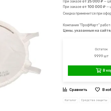
При заказе
от 25 000 ₽
— ц
При заказе
от 100 000 ₽
— 
Скидка применится при офор
Компания "ПрофМарт" работа
Цены, указанные на сайте
Остаток
9999 шт
В ко
В из
Каталог
Средства защиты