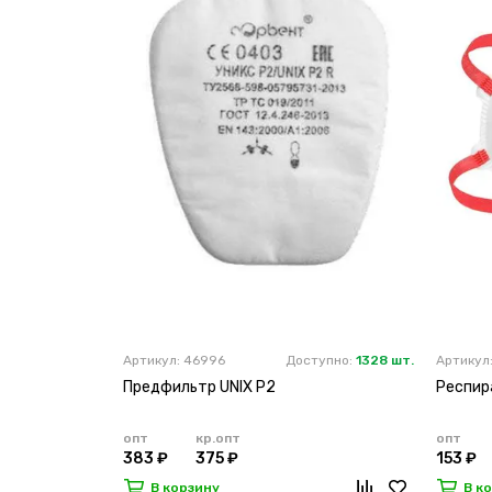
Артикул: 46996
Доступно:
1328 шт.
Артикул:
Предфильтр UNIX P2
Респир
опт
кр.опт
опт
383 ₽
375 ₽
153 ₽
В корзину
В к