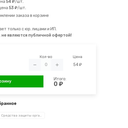
ена
54 ₽
/шт.
цена
53 ₽
/шт.
млении заказа в корзине
ет только с юр. лицами и ИП.
, не являются публичной офертой!
Кол-во
Цена
54 ₽
Итого:
рзину
0 ₽
бранное
Средства защиты органов дыхания