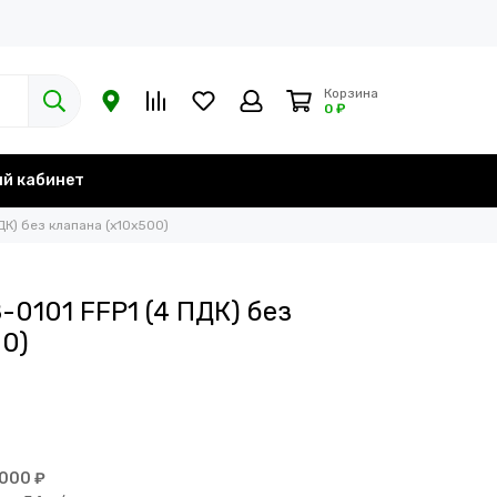
Корзина
0 ₽
й кабинет
ДК) без клапана (х10х500)
0101 FFP1 (4 ПДК) без
00)
 000 ₽