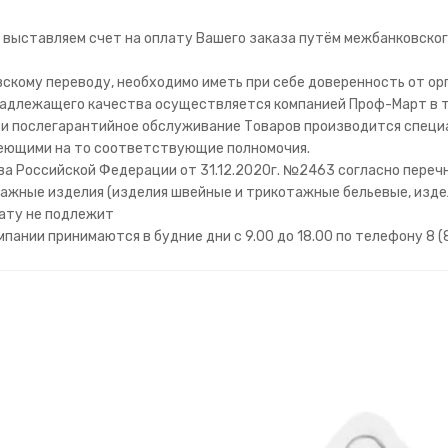
 выставляем счет на оплату Вашего заказа путём межбанковског
вскому переводу, необходимо иметь при себе доверенность от о
 надлежащего качества осуществляется компанией Проф-Март в т
ое и послегарантийное обслуживание Товаров производится спе
еющими на то соответствующие полномочия.
ва Российской Федерации от 31.12.2020г. №2463 согласно пере
ажные изделия (изделия швейные и трикотажные бельевые, изде
рату не подлежит
мпании принимаются в будние дни с 9.00 до 18.00 по телефону 8 