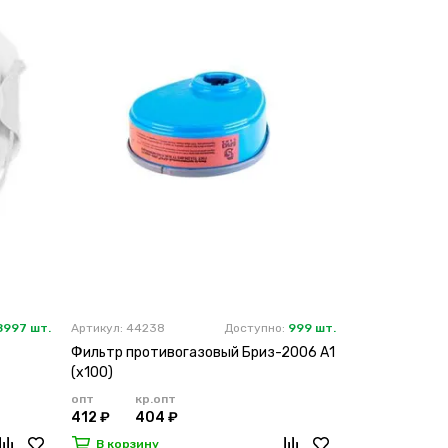
8997 шт.
Артикул: 44238
Доступно:
999 шт.
Артикул: 47156
Фильтр противогазовый Бриз-2006 А1
Респиратор 
(х100)
опт
кр.опт
опт
кр.о
412 ₽
404 ₽
181 ₽
177
В корзину
В корзину