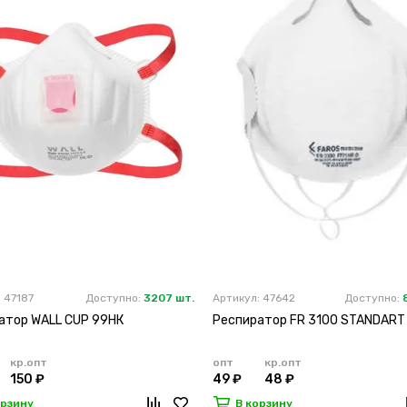
 47187
Доступно:
3207 шт.
Артикул: 47642
Доступно:
атор WALL CUP 99HК
Респиратор FR 3100 STANDART
кр.опт
опт
кр.опт
150 ₽
49 ₽
48 ₽
орзину
В корзину