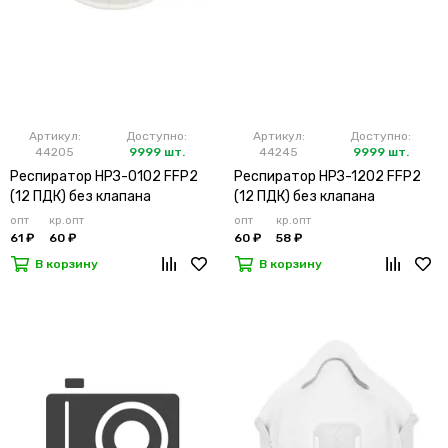
Артикул:
Доступно:
Артикул:
Доступно:
44205
9999 шт.
44245
9999 шт.
Респиратор НРЗ-0102 FFP2
Респиратор НРЗ-1202 FFP2
(12 ПДК) без клапана
(12 ПДК) без клапана
(х10х500)
(х20х500)
опт
кр.опт
опт
кр.опт
61 ₽
60 ₽
60 ₽
58 ₽
В корзину
В корзину