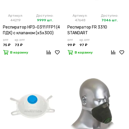
Артикул:
Доступно:
Артикул:
Доступно:
44219
9999 шт.
47648
7046 шт.
Респиратор НРЗ-0311 FFP1 (4
Респиратор FR 3310
ПДК) с клапаном (х5х300)
STANDART
опт
кр.опт
опт
кр.опт
75 ₽
73 ₽
99 ₽
97 ₽
В корзину
В корзину