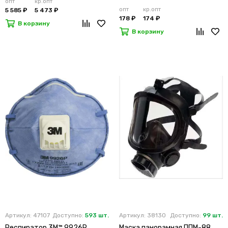
опт
кр.опт
опт
кр.опт
5 585 ₽
5 473 ₽
178 ₽
174 ₽
В корзину
В корзину
Артикул: 47107
Доступно:
593 шт.
Артикул: 38130
Доступно:
99 шт.
Респиратор 3M™ 9926Р
Маска панорамная ППМ-88