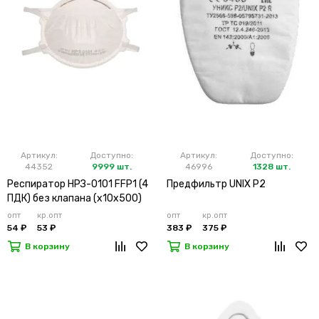
Артикул:
Доступно:
Артикул:
Доступно:
44352
9999 шт.
46996
1328 шт.
Респиратор НРЗ-0101 FFP1 (4
Предфильтр UNIX P2
ПДК) без клапана (х10х500)
опт
кр.опт
опт
кр.опт
54 ₽
53 ₽
383 ₽
375 ₽
В корзину
В корзину