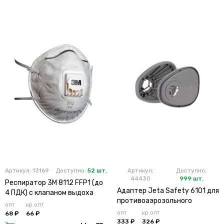
Артикул: 13169
Доступно:
52 шт.
Артикул:
Доступно:
44430
999 шт.
Респиратор 3М 8112 FFP1 (до
Адаптер Jeta Safety 6101 для
4 ПДК) с клапаном выдоха
противоаэрозольного
опт
кр.опт
фильтра (х2х100)
опт
кр.опт
68 ₽
66 ₽
333 ₽
326 ₽