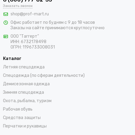
Заказать звонок
составит труда подобрать подходящие товары, среди
которых адаптеры для противоаэрозольных фильтров,
shop@prof-mart.ru
держатели для предфильтров, готовые комплекты,
Офис работает по будням с 9 до 18 часов
изолирующие полумаски, панорамные маски и другие СИЗ.
Заказы на сайте принимаются круглосуточно
Доставка покупок возможна по Строителю и остальным
ООО "Таггерт"
регионам России в самые короткие сроки.
ИНН: 6732178498
ОГРН: 1196733008031
Каталог
Летняя спецодежда
Спецодежда (по сферам деятельности)
Демисезонная одежда
Зимняя спецодежда
Охота, рыбалка, туризм
Рабочая обувь
Средства защиты
Перчатки и рукавицы