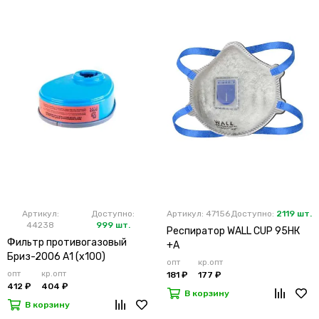
Артикул:
Доступно:
Артикул: 47156
Доступно:
2119 шт.
44238
999 шт.
Респиратор WALL CUP 95HК
Фильтр противогазовый
+А
Бриз-2006 А1 (х100)
опт
кр.опт
опт
кр.опт
181 ₽
177 ₽
412 ₽
404 ₽
В корзину
В корзину