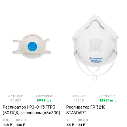
Артикул:
Доступно:
Артикул:
Доступно:
44357
9999 шт.
47635
12921 шт.
Респиратор НРЗ-0113 FFP3
Респиратор FR 3210
(50 ПДК) с клапаном (х5х300)
STANDART
опт
кр.опт
опт
кр.опт
108 ₽
106 ₽
83 ₽
81 ₽