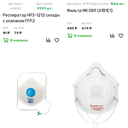
Артикул:
Доступно:
Артикул: 47131
Доступно:
1566 шт.
44252
9999 шт.
Фильтр МК 089 (А1В1Е1)
Респиратор НРЗ-1212 складн.
с клапаном FFP2
опт
кр.опт
опт
кр.опт
489 ₽
479 ₽
81 ₽
79 ₽
В корзину
В корзину