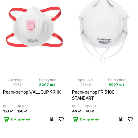
Артикул:
Доступно:
Артикул:
Доступно:
47187
3207 шт.
47642
8997 шт.
Респиратор WALL CUP 99HК
Респиратор FR 3100
STANDART
опт
кр.опт
опт
кр.опт
153 ₽
150 ₽
49 ₽
48 ₽
В корзину
В корзину