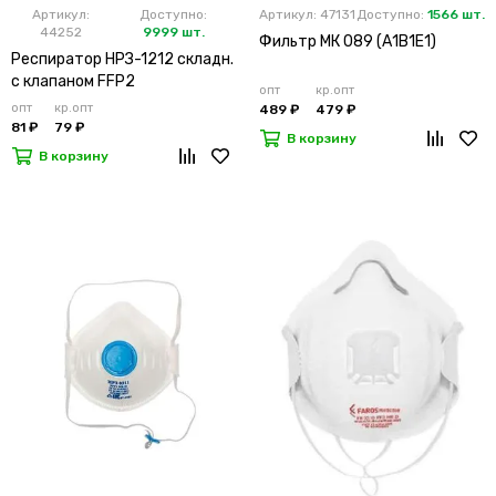
Артикул:
Доступно:
Артикул: 47131
Доступно:
1566 шт.
44252
9999 шт.
Фильтр МК 089 (А1В1Е1)
Респиратор НРЗ-1212 складн.
с клапаном FFP2
опт
кр.опт
опт
кр.опт
489 ₽
479 ₽
81 ₽
79 ₽
В корзину
В корзину