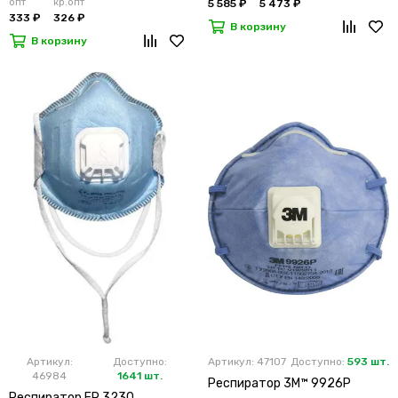
опт
кр.опт
5 585 ₽
5 473 ₽
333 ₽
326 ₽
В корзину
В корзину
Артикул:
Доступно:
Артикул: 47107
Доступно:
593 шт.
46984
1641 шт.
Респиратор 3M™ 9926Р
Респиратор FR 3230