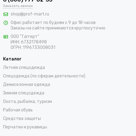
Заказать звонок
составит труда подобрать подходящие товары, среди
которых адаптеры для противоаэрозольных фильтров,
shop@prof-mart.ru
держатели для предфильтров, готовые комплекты,
Офис работает по будням с 9 до 18 часов
изолирующие полумаски, панорамные маски и другие СИЗ.
Заказы на сайте принимаются круглосуточно
Доставка покупок возможна по Снежинску и остальным
ООО "Таггерт"
регионам России в самые короткие сроки.
ИНН: 6732178498
ОГРН: 1196733008031
Каталог
Летняя спецодежда
Спецодежда (по сферам деятельности)
Демисезонная одежда
Зимняя спецодежда
Охота, рыбалка, туризм
Рабочая обувь
Средства защиты
Перчатки и рукавицы