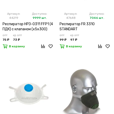
Артикул:
Доступно:
Артикул:
Доступно:
44219
9999 шт.
47648
7046 шт.
Респиратор НРЗ-0311 FFP1 (4
Респиратор FR 3310
ПДК) с клапаном (х5х300)
STANDART
опт
кр.опт
опт
кр.опт
75 ₽
73 ₽
99 ₽
97 ₽
В корзину
В корзину