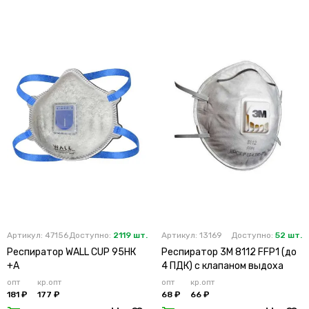
Артикул: 47156
Доступно:
2119 шт.
Артикул: 13169
Доступно:
52 шт.
Респиратор WALL CUP 95HК
Респиратор 3М 8112 FFP1 (до
+А
4 ПДК) с клапаном выдоха
опт
кр.опт
опт
кр.опт
181 ₽
177 ₽
68 ₽
66 ₽