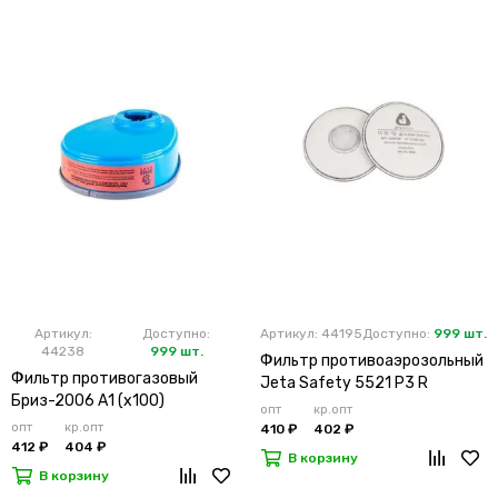
Артикул:
Доступно:
Артикул: 44195
Доступно:
999 шт.
44238
999 шт.
Фильтр противоаэрозольный
Фильтр противогазовый
Jeta Safety 5521 P3 R
Бриз-2006 А1 (х100)
(х2х100)
опт
кр.опт
опт
кр.опт
410 ₽
402 ₽
412 ₽
404 ₽
В корзину
В корзину