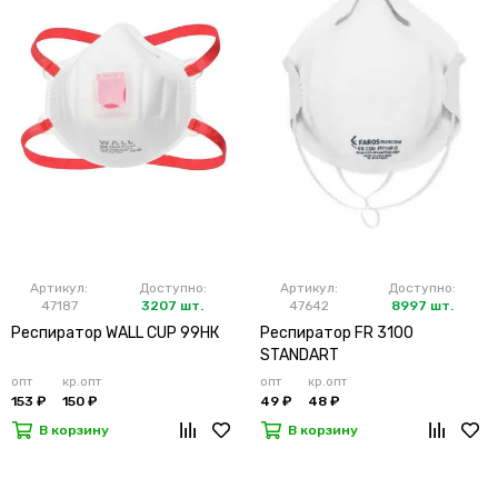
Артикул:
Доступно:
Артикул:
Доступно:
47187
3207 шт.
47642
8997 шт.
Респиратор WALL CUP 99HК
Респиратор FR 3100
STANDART
опт
кр.опт
опт
кр.опт
153 ₽
150 ₽
49 ₽
48 ₽
В корзину
В корзину