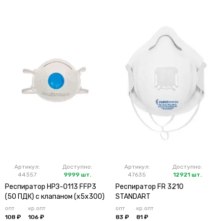
Артикул:
Доступно:
Артикул:
Доступно:
44357
9999 шт.
47635
12921 шт.
Респиратор НРЗ-0113 FFP3
Респиратор FR 3210
(50 ПДК) с клапаном (х5х300)
STANDART
опт
кр.опт
опт
кр.опт
108 ₽
106 ₽
83 ₽
81 ₽