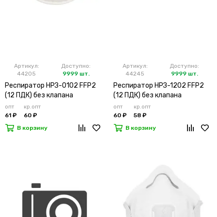
Артикул:
Доступно:
Артикул:
Доступно:
44205
9999 шт.
44245
9999 шт.
Респиратор НРЗ-0102 FFP2
Респиратор НРЗ-1202 FFP2
(12 ПДК) без клапана
(12 ПДК) без клапана
(х10х500)
(х20х500)
опт
кр.опт
опт
кр.опт
61 ₽
60 ₽
60 ₽
58 ₽
В корзину
В корзину