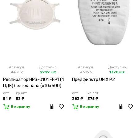
Артикул:
Доступно:
Артикул:
Доступно:
44352
9999 шт.
46996
1328 шт.
Респиратор НРЗ-0101 FFP1 (4
Предфильтр UNIX P2
ПДК) без клапана (х10х500)
опт
кр.опт
опт
кр.опт
54 ₽
53 ₽
383 ₽
375 ₽
В корзину
В корзину