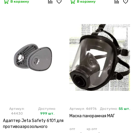
В корзину
В корзину
Артикул:
Доступно:
Артикул: 46976
Доступно:
55 шт.
44430
999 шт.
Маска панорамная МАГ
Адаптер Jeta Safety 6101 для
противоаэрозольного
опт
кр.опт
фильтра (х2х100)