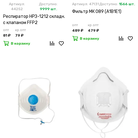
Артикул:
Доступно:
Артикул: 47131
Доступно:
1566 шт.
44252
9999 шт.
Фильтр МК 089 (А1В1Е1)
Респиратор НРЗ-1212 складн.
с клапаном FFP2
опт
кр.опт
опт
кр.опт
489 ₽
479 ₽
81 ₽
79 ₽
В корзину
В корзину