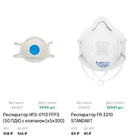
Артикул:
Доступно:
Артикул:
Доступно:
44357
9999 шт.
47635
12921 шт.
Респиратор НРЗ-0113 FFP3
Респиратор FR 3210
(50 ПДК) с клапаном (х5х300)
STANDART
опт
кр.опт
опт
кр.опт
108 ₽
106 ₽
83 ₽
81 ₽