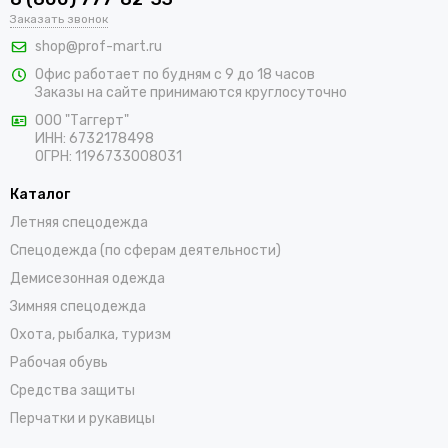
Заказать звонок
составит труда подобрать подходящие товары, среди
которых адаптеры для противоаэрозольных фильтров,
shop@prof-mart.ru
держатели для предфильтров, готовые комплекты,
Офис работает по будням с 9 до 18 часов
изолирующие полумаски, панорамные маски и другие СИЗ.
Заказы на сайте принимаются круглосуточно
Доставка покупок возможна по Ивделю и остальным регионам
ООО "Таггерт"
России в самые короткие сроки.
ИНН: 6732178498
ОГРН: 1196733008031
Каталог
Летняя спецодежда
Спецодежда (по сферам деятельности)
Демисезонная одежда
Зимняя спецодежда
Охота, рыбалка, туризм
Рабочая обувь
Средства защиты
Перчатки и рукавицы