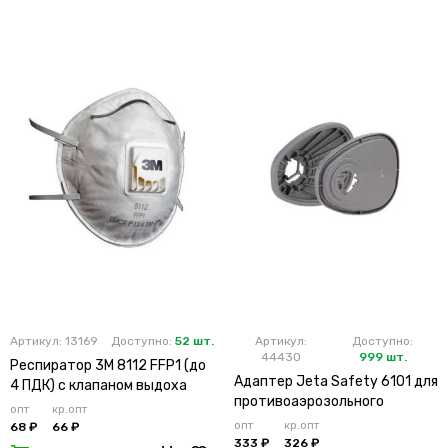
Артикул: 13169
Доступно:
52 шт.
Артикул:
Доступно:
44430
999 шт.
Респиратор 3М 8112 FFP1 (до
Адаптер Jeta Safety 6101 для
4 ПДК) с клапаном выдоха
противоаэрозольного
опт
кр.опт
фильтра (х2х100)
опт
кр.опт
68 ₽
66 ₽
333 ₽
326 ₽