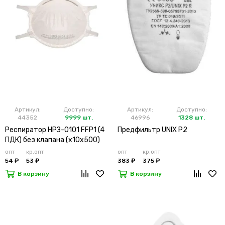
Артикул:
Доступно:
Артикул:
Доступно:
44352
9999 шт.
46996
1328 шт.
Респиратор НРЗ-0101 FFP1 (4
Предфильтр UNIX P2
ПДК) без клапана (х10х500)
опт
кр.опт
опт
кр.опт
54 ₽
53 ₽
383 ₽
375 ₽
В корзину
В корзину