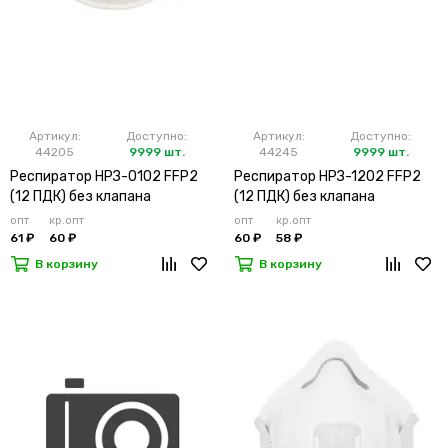
Артикул:
Доступно:
Артикул:
Доступно:
44205
9999 шт.
44245
9999 шт.
Респиратор НРЗ-0102 FFP2
Респиратор НРЗ-1202 FFP2
(12 ПДК) без клапана
(12 ПДК) без клапана
(х10х500)
(х20х500)
опт
кр.опт
опт
кр.опт
61 ₽
60 ₽
60 ₽
58 ₽
В корзину
В корзину