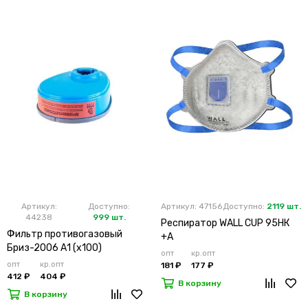
Артикул:
Доступно:
Артикул: 47156
Доступно:
2119 шт.
44238
999 шт.
Респиратор WALL CUP 95HК
Фильтр противогазовый
+А
Бриз-2006 А1 (х100)
опт
кр.опт
опт
кр.опт
181 ₽
177 ₽
412 ₽
404 ₽
В корзину
В корзину