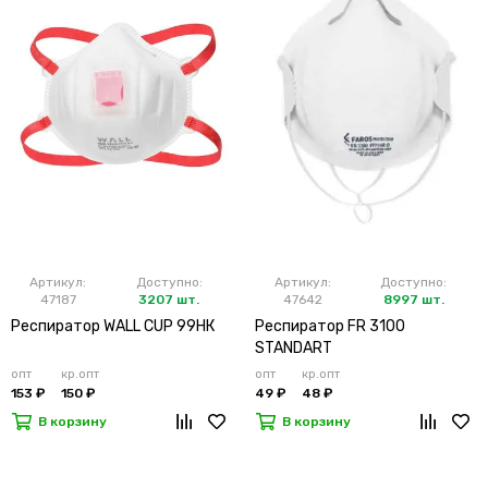
Артикул:
Доступно:
Артикул:
Доступно:
47187
3207 шт.
47642
8997 шт.
Респиратор WALL CUP 99HК
Респиратор FR 3100
STANDART
опт
кр.опт
опт
кр.опт
153 ₽
150 ₽
49 ₽
48 ₽
В корзину
В корзину