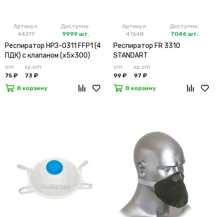
Артикул:
Доступно:
Артикул:
Доступно:
44219
9999 шт.
47648
7046 шт.
Респиратор НРЗ-0311 FFP1 (4
Респиратор FR 3310
ПДК) с клапаном (х5х300)
STANDART
опт
кр.опт
опт
кр.опт
75 ₽
73 ₽
99 ₽
97 ₽
В корзину
В корзину