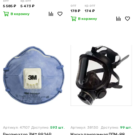
опт
кр.опт
опт
кр.опт
5 585 ₽
5 473 ₽
178 ₽
174 ₽
В корзину
В корзину
Артикул: 47107
Доступно:
593 шт.
Артикул: 38130
Доступно:
99 шт.
Респиратор 3M™ 9926Р
Маска панорамная ППМ-88