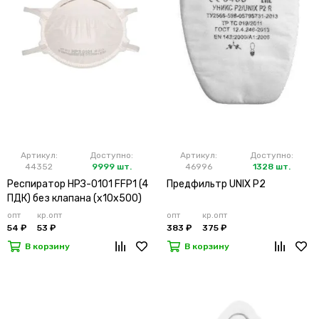
Артикул:
Доступно:
Артикул:
Доступно:
44352
9999 шт.
46996
1328 шт.
Респиратор НРЗ-0101 FFP1 (4
Предфильтр UNIX P2
ПДК) без клапана (х10х500)
опт
кр.опт
опт
кр.опт
54 ₽
53 ₽
383 ₽
375 ₽
В корзину
В корзину