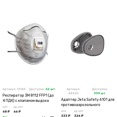
Артикул: 13169
Доступно:
52 шт.
Артикул:
Доступно:
44430
999 шт.
Респиратор 3М 8112 FFP1 (до
Адаптер Jeta Safety 6101 для
4 ПДК) с клапаном выдоха
противоаэрозольного
опт
кр.опт
фильтра (х2х100)
опт
кр.опт
68 ₽
66 ₽
333 ₽
326 ₽