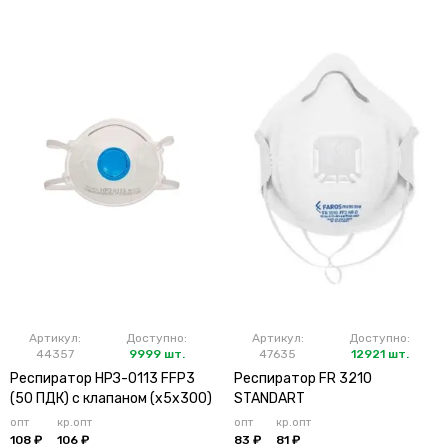
Артикул:
Доступно:
Артикул:
Доступно:
44357
9999 шт.
47635
12921 шт.
Респиратор НРЗ-0113 FFP3
Респиратор FR 3210
(50 ПДК) с клапаном (х5х300)
STANDART
опт
кр.опт
опт
кр.опт
108 ₽
106 ₽
83 ₽
81 ₽