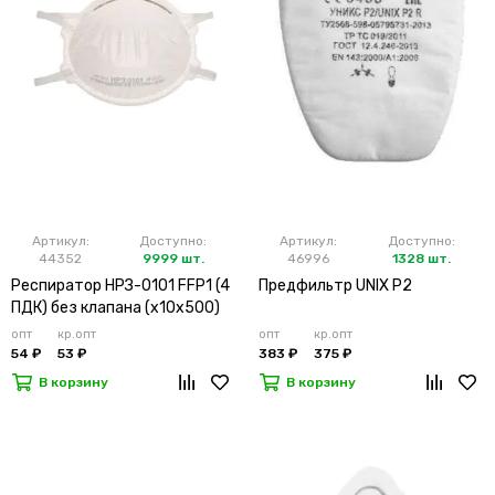
Артикул:
Доступно:
Артикул:
Доступно:
44352
9999 шт.
46996
1328 шт.
Респиратор НРЗ-0101 FFP1 (4
Предфильтр UNIX P2
ПДК) без клапана (х10х500)
опт
кр.опт
опт
кр.опт
54 ₽
53 ₽
383 ₽
375 ₽
В корзину
В корзину