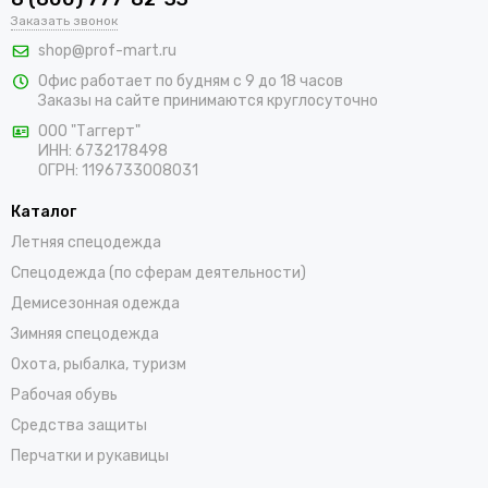
Заказать звонок
составит труда подобрать подходящие товары, среди
которых адаптеры для противоаэрозольных фильтров,
shop@prof-mart.ru
держатели для предфильтров, готовые комплекты,
Офис работает по будням с 9 до 18 часов
изолирующие полумаски, панорамные маски и другие СИЗ.
Заказы на сайте принимаются круглосуточно
Доставка покупок возможна по Благодарному и остальным
ООО "Таггерт"
регионам России в самые короткие сроки.
ИНН: 6732178498
ОГРН: 1196733008031
Каталог
Летняя спецодежда
Спецодежда (по сферам деятельности)
Демисезонная одежда
Зимняя спецодежда
Охота, рыбалка, туризм
Рабочая обувь
Средства защиты
Перчатки и рукавицы