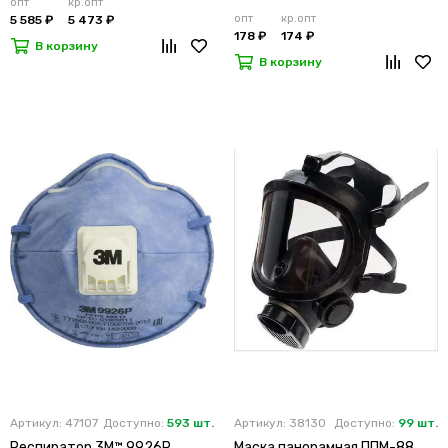
опт
кр.опт
опт
кр.опт
5 585 ₽
5 473 ₽
178 ₽
174 ₽
В корзину
В корзину
Артикул: 47107
Доступно:
593 шт.
Артикул: 38130
Доступно:
99 шт.
Респиратор 3M™ 9926Р
Маска панорамная ППМ-88