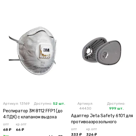
Артикул: 13169
Доступно:
52 шт.
Артикул:
Доступно:
44430
999 шт.
Респиратор 3М 8112 FFP1 (до
Адаптер Jeta Safety 6101 для
4 ПДК) с клапаном выдоха
противоаэрозольного
опт
кр.опт
фильтра (х2х100)
опт
кр.опт
68 ₽
66 ₽
333 ₽
326 ₽