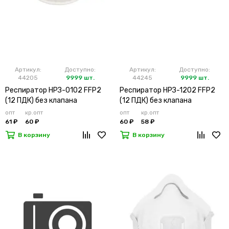
Артикул:
Доступно:
Артикул:
Доступно:
44205
9999 шт.
44245
9999 шт.
Респиратор НРЗ-0102 FFP2
Респиратор НРЗ-1202 FFP2
(12 ПДК) без клапана
(12 ПДК) без клапана
(х10х500)
(х20х500)
опт
кр.опт
опт
кр.опт
61 ₽
60 ₽
60 ₽
58 ₽
В корзину
В корзину