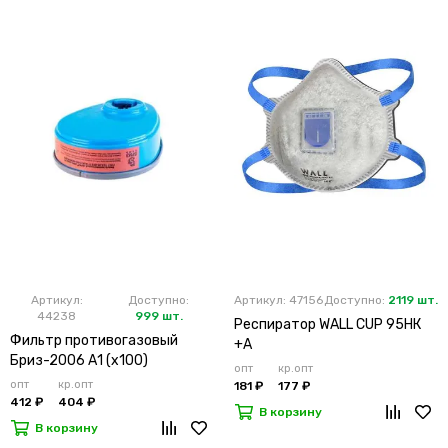
Артикул:
Доступно:
Артикул: 47156
Доступно:
2119 шт.
44238
999 шт.
Респиратор WALL CUP 95HК
Фильтр противогазовый
+А
Бриз-2006 А1 (х100)
опт
кр.опт
опт
кр.опт
181 ₽
177 ₽
412 ₽
404 ₽
В корзину
В корзину