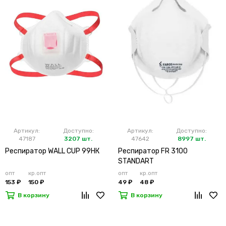
Артикул:
Доступно:
Артикул:
Доступно:
47187
3207 шт.
47642
8997 шт.
Респиратор WALL CUP 99HК
Респиратор FR 3100
STANDART
опт
кр.опт
опт
кр.опт
153 ₽
150 ₽
49 ₽
48 ₽
В корзину
В корзину