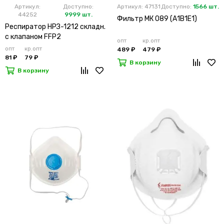
Артикул:
Доступно:
Артикул: 47131
Доступно:
1566 шт.
44252
9999 шт.
Фильтр МК 089 (А1В1Е1)
Респиратор НРЗ-1212 складн.
с клапаном FFP2
опт
кр.опт
опт
кр.опт
489 ₽
479 ₽
81 ₽
79 ₽
В корзину
В корзину