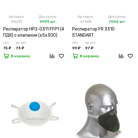
Артикул:
Доступно:
Артикул:
Доступно:
44219
9999 шт.
47648
7046 шт.
Респиратор НРЗ-0311 FFP1 (4
Респиратор FR 3310
ПДК) с клапаном (х5х300)
STANDART
опт
кр.опт
опт
кр.опт
75 ₽
73 ₽
99 ₽
97 ₽
В корзину
В корзину