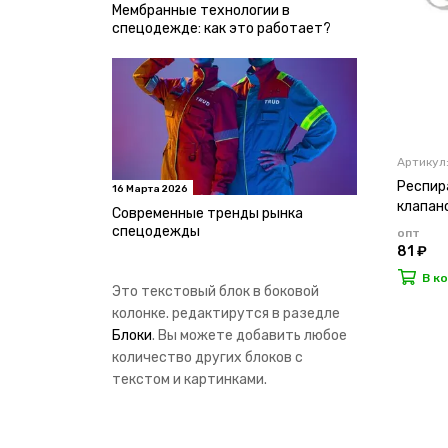
Мембранные технологии в
спецодежде: как это работает?
Артикул
Респира
16 Марта 2026
клапан
Современные тренды рынка
спецодежды
опт
81 ₽
В к
Это текстовый блок в боковой
колонке. редактирутся в разедле
Блоки
. Вы можете добавить любое
количество других блоков с
текстом и картинками.