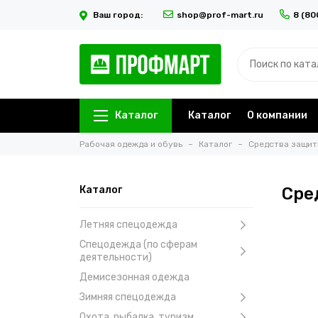
Ваш город:
shop@prof-mart.ru
8 (80
Каталог
Каталог
О компании
Рабочая одежда и обувь
Каталог
Средства защи
Каталог
Сре
Летняя спецодежда
Спецодежда (по сферам
деятельности)
Демисезонная одежда
Зимняя спецодежда
Охота, рыбалка, туризм