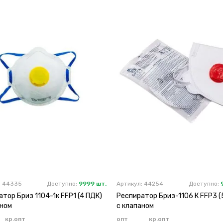
: 44335
Доступно:
9999 шт.
Артикул: 44254
Доступно:
тор Бриз 1104-1к FFP1 (4 ПДК)
Респиратор Бриз-1106 К FFP3 (
аном
с клапаном
кр.опт
опт
кр.опт