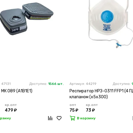
 47131
Доступно:
1566 шт.
Артикул: 44219
Доступно:
МК 089 (А1В1Е1)
Респиратор НРЗ-0311 FFP1 (4 П
клапаном (х5х300)
кр.опт
опт
кр.опт
479 ₽
75 ₽
73 ₽
орзину
В корзину