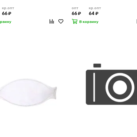
кр.опт
опт
кр.опт
66 ₽
66 ₽
64 ₽
орзину
В корзину