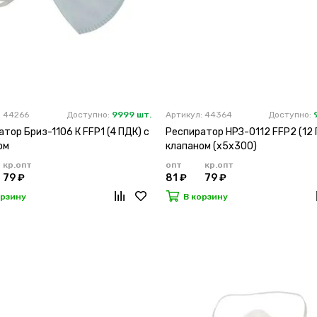
: 44266
Доступно:
9999 шт.
Артикул: 44364
Доступно:
тор Бриз-1106 К FFP1 (4 ПДК) с
Респиратор НРЗ-0112 FFP2 (12 
ом
клапаном (х5х300)
кр.опт
опт
кр.опт
79 ₽
81 ₽
79 ₽
орзину
В корзину