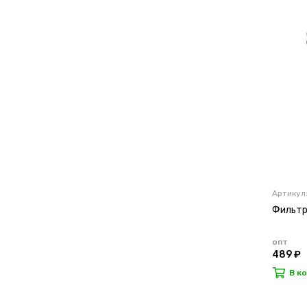
Артикул:
Фильтр 
опт
489 ₽
В к