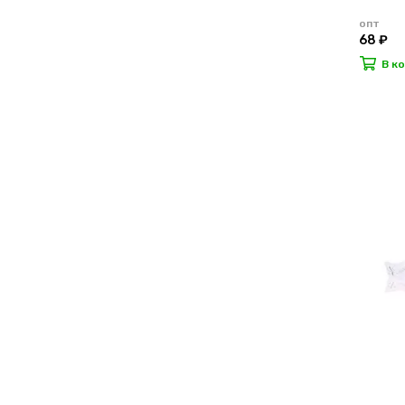
опт
68 ₽
В к