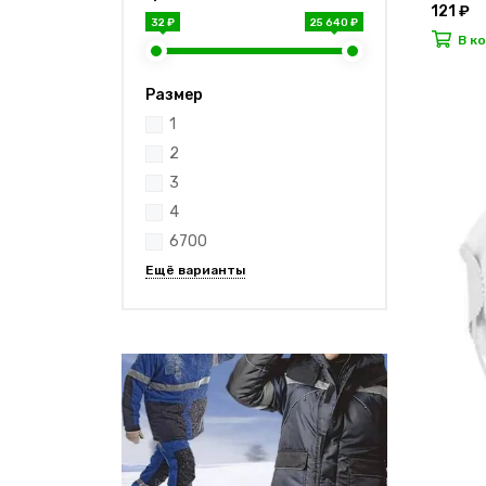
121 ₽
32 ₽
25 640 ₽
В к
Размер
1
2
3
4
6700