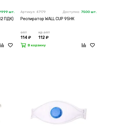
9999 шт.
Артикул: 47179
Доступно:
7500 шт.
12 ПДК)
Респиратор WALL CUP 95HК
опт
кр.опт
114 ₽
112 ₽
В корзину