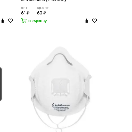
опт
кр.опт
61 ₽
60 ₽
В корзину