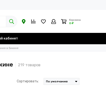
Корзина
0 ₽
й кабинет
ния в Бикине
кине
Сортировать: