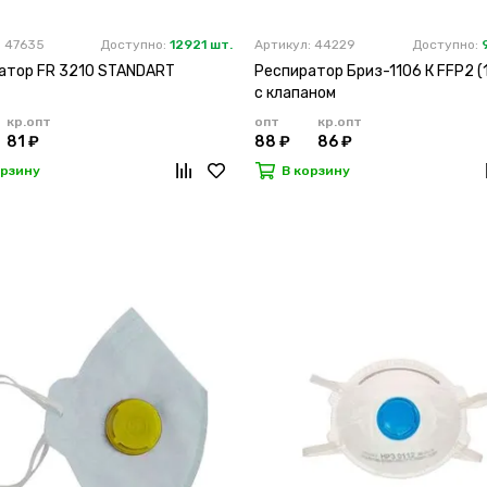
: 47635
Доступно:
12921 шт.
Артикул: 44229
Доступно:
атор FR 3210 STANDART
Респиратор Бриз-1106 К FFP2 (
с клапаном
кр.опт
опт
кр.опт
81 ₽
88 ₽
86 ₽
орзину
В корзину