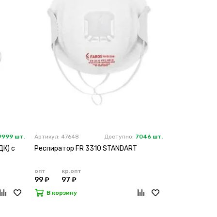
9999 шт.
Артикул: 47648
Доступно:
7046 шт.
ДК) с
Респиратор FR 3310 STANDART
опт
кр.опт
99 ₽
97 ₽
В корзину