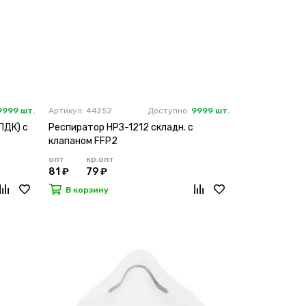
9999 шт.
Артикул: 44252
Доступно:
9999 шт.
ПДК) с
Респиратор НРЗ-1212 складн. с
клапаном FFP2
опт
кр.опт
81 ₽
79 ₽
В корзину