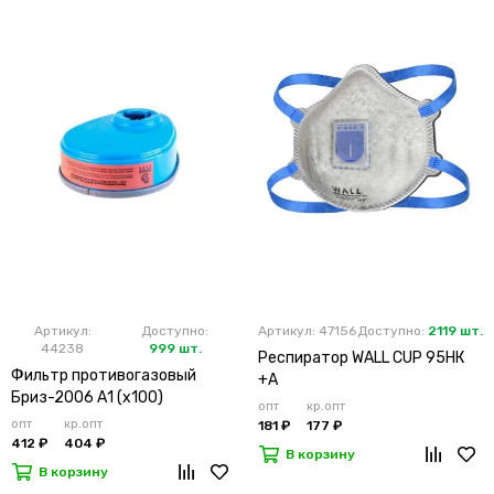
Артикул:
Доступно:
Артикул: 47156
Доступно:
2119 шт.
44238
999 шт.
Респиратор WALL CUP 95HК
Фильтр противогазовый
+А
Бриз-2006 А1 (х100)
опт
кр.опт
опт
кр.опт
181 ₽
177 ₽
412 ₽
404 ₽
В корзину
В корзину