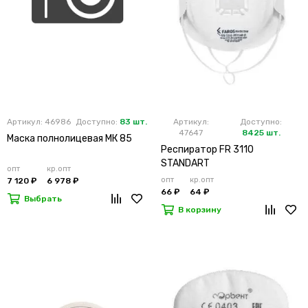
Артикул: 46986
Доступно:
83 шт.
Артикул:
Доступно:
47647
8425 шт.
Маска полнолицевая МК 85
Респиратор FR 3110
STANDART
опт
кр.опт
опт
кр.опт
7 120 ₽
6 978 ₽
66 ₽
64 ₽
Выбрать
В корзину