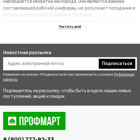
наблюдается нехватка кислорода. Они являются важной
составляющей рабочей униформы, не допускают попадание в
организм специалиста опасных составов.
Отличительные особенности
специализированных изделий
Создают комфортные условия для работы, не
Новостная рассылка
способствуют быстрой усталости и появлению
дискомфорта у специалистов.
Подписаться
Гарантируют высокую степень защиты за счет
Нажимая на кнопку «Подписаться» вы принимаете условия
Публичной
использования при создании СИЗ высокопрочных
оферты
.
инновационных материалов и технологий.
Подпишитесь на рассылку, чтобы быть в курсе наших новых
Соответствуют стандартам качества, так как каждый
поступлений, акций и скидок.
продукт в обязательном порядке проходит сертификацию.
Купить средства защиты органов дыхания оптом и
в розницу с удобной доставкой по Белозерску
В интернет-магазине «ПрофМарт» можно по доступной цене
8 (800) 777-82-33
купить средства защиты органов дыхания. По каталогу не