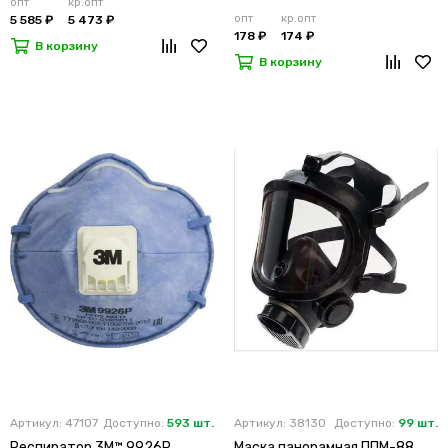
опт
кр.опт
опт
кр.опт
5 585 ₽
5 473 ₽
178 ₽
174 ₽
В корзину
В корзину
Артикул: 47107
Доступно:
593 шт.
Артикул: 38130
Доступно:
99 шт.
Респиратор 3M™ 9926Р
Маска панорамная ППМ-88