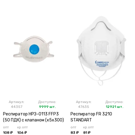
Артикул:
Доступно:
Артикул:
Доступно:
44357
9999 шт.
47635
12921 шт.
Респиратор НРЗ-0113 FFP3
Респиратор FR 3210
(50 ПДК) с клапаном (х5х300)
STANDART
опт
кр.опт
опт
кр.опт
108 ₽
106 ₽
83 ₽
81 ₽