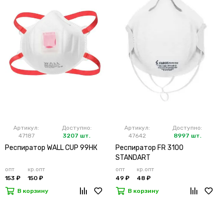
Артикул:
Доступно:
Артикул:
Доступно:
47187
3207 шт.
47642
8997 шт.
Респиратор WALL CUP 99HК
Респиратор FR 3100
STANDART
опт
кр.опт
опт
кр.опт
153 ₽
150 ₽
49 ₽
48 ₽
В корзину
В корзину