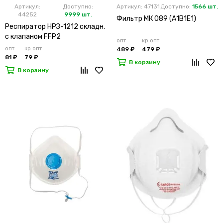
Артикул:
Доступно:
Артикул: 47131
Доступно:
1566 шт.
44252
9999 шт.
Фильтр МК 089 (А1В1Е1)
Респиратор НРЗ-1212 складн.
с клапаном FFP2
опт
кр.опт
опт
кр.опт
489 ₽
479 ₽
81 ₽
79 ₽
В корзину
В корзину