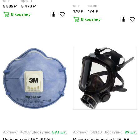
опт
кр.опт
опт
кр.опт
5 585 ₽
5 473 ₽
178 ₽
174 ₽
В корзину
В корзину
Артикул: 47107
Доступно:
593 шт.
Артикул: 38130
Доступно:
99 шт.
Респиратор 3M™ 9926Р
Маска панорамная ППМ-88