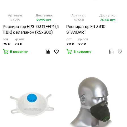
Артикул:
Доступно:
Артикул:
Доступно:
44219
9999 шт.
47648
7046 шт.
Респиратор НРЗ-0311 FFP1 (4
Респиратор FR 3310
ПДК) с клапаном (х5х300)
STANDART
опт
кр.опт
опт
кр.опт
75 ₽
73 ₽
99 ₽
97 ₽
В корзину
В корзину