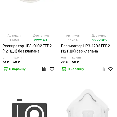
Артикул:
Доступно:
Артикул:
Доступно:
44205
9999 шт.
44245
9999 шт.
Респиратор НРЗ-0102 FFP2
Респиратор НРЗ-1202 FFP2
(12 ПДК) без клапана
(12 ПДК) без клапана
(х10х500)
(х20х500)
опт
кр.опт
опт
кр.опт
61 ₽
60 ₽
60 ₽
58 ₽
В корзину
В корзину