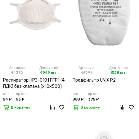
Артикул:
Доступно:
Артикул:
Доступно:
44352
9999 шт.
46996
1328 шт.
Респиратор НРЗ-0101 FFP1 (4
Предфильтр UNIX P2
ПДК) без клапана (х10х500)
опт
кр.опт
опт
кр.опт
54 ₽
53 ₽
383 ₽
375 ₽
В корзину
В корзину