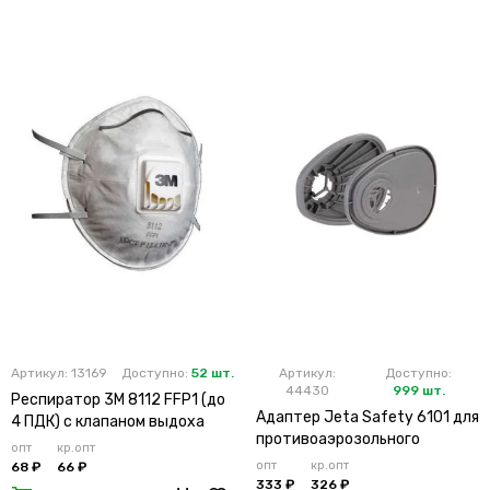
Артикул: 13169
Доступно:
52 шт.
Артикул:
Доступно:
44430
999 шт.
Респиратор 3М 8112 FFP1 (до
Адаптер Jeta Safety 6101 для
4 ПДК) с клапаном выдоха
противоаэрозольного
опт
кр.опт
фильтра (х2х100)
опт
кр.опт
68 ₽
66 ₽
333 ₽
326 ₽