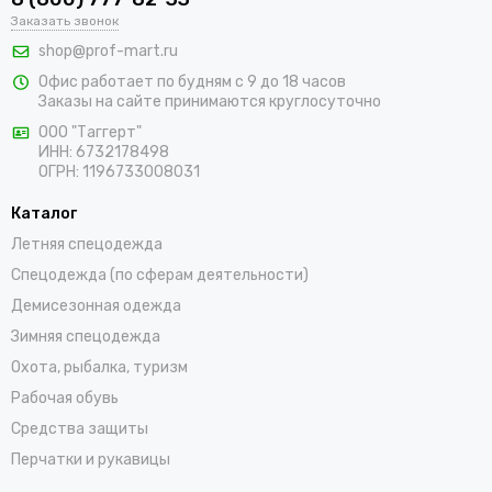
Заказать звонок
составит труда подобрать подходящие товары, среди
которых адаптеры для противоаэрозольных фильтров,
shop@prof-mart.ru
держатели для предфильтров, готовые комплекты,
Офис работает по будням с 9 до 18 часов
изолирующие полумаски, панорамные маски и другие СИЗ.
Заказы на сайте принимаются круглосуточно
Доставка покупок возможна по Аниве и остальным регионам
ООО "Таггерт"
России в самые короткие сроки.
ИНН: 6732178498
ОГРН: 1196733008031
Каталог
Летняя спецодежда
Спецодежда (по сферам деятельности)
Демисезонная одежда
Зимняя спецодежда
Охота, рыбалка, туризм
Рабочая обувь
Средства защиты
Перчатки и рукавицы