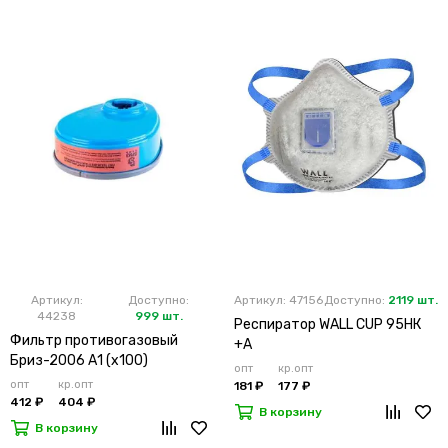
Артикул:
Доступно:
Артикул: 47156
Доступно:
2119 шт.
44238
999 шт.
Респиратор WALL CUP 95HК
Фильтр противогазовый
+А
Бриз-2006 А1 (х100)
опт
кр.опт
опт
кр.опт
181 ₽
177 ₽
412 ₽
404 ₽
В корзину
В корзину