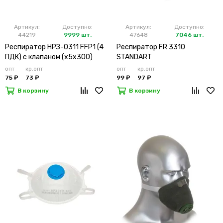
Артикул:
Доступно:
Артикул:
Доступно:
44219
9999 шт.
47648
7046 шт.
Респиратор НРЗ-0311 FFP1 (4
Респиратор FR 3310
ПДК) с клапаном (х5х300)
STANDART
опт
кр.опт
опт
кр.опт
75 ₽
73 ₽
99 ₽
97 ₽
В корзину
В корзину