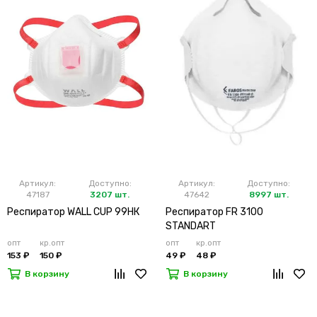
Артикул:
Доступно:
Артикул:
Доступно:
47187
3207 шт.
47642
8997 шт.
Респиратор WALL CUP 99HК
Респиратор FR 3100
STANDART
опт
кр.опт
опт
кр.опт
153 ₽
150 ₽
49 ₽
48 ₽
В корзину
В корзину