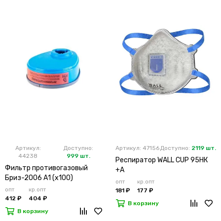
Артикул:
Доступно:
Артикул: 47156
Доступно:
2119 шт.
44238
999 шт.
Респиратор WALL CUP 95HК
Фильтр противогазовый
+А
Бриз-2006 А1 (х100)
опт
кр.опт
опт
кр.опт
181 ₽
177 ₽
412 ₽
404 ₽
В корзину
В корзину