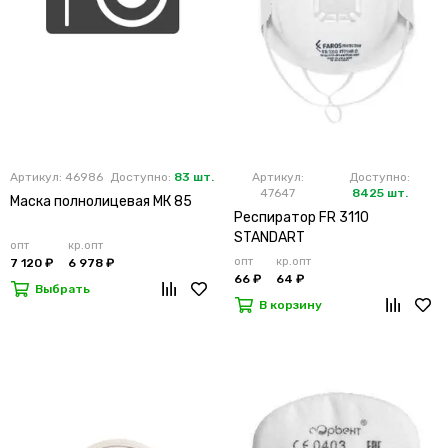
Артикул: 46986
Доступно:
83 шт.
Артикул:
Доступно:
47647
8425 шт.
Маска полнолицевая МК 85
Респиратор FR 3110
STANDART
опт
кр.опт
опт
кр.опт
7 120 ₽
6 978 ₽
66 ₽
64 ₽
Выбрать
В корзину