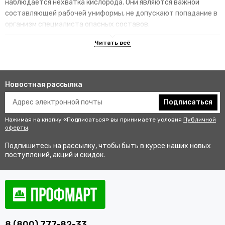
наблюдается нехватка кислорода. Они являются важной
составляющей рабочей униформы, не допускают попадание в
организм специалиста опасных составов.
Отличительные особенности
специализированных изделий
Создают комфортные условия для работы, не
Новостная рассылка
способствуют быстрой усталости и появлению
дискомфорта у специалистов.
Подписаться
Гарантируют высокую степень защиты за счет
Нажимая на кнопку «Подписаться» вы принимаете условия
Публичной
использования при создании СИЗ высокопрочных
оферты
.
инновационных материалов и технологий.
Подпишитесь на рассылку, чтобы быть в курсе наших новых
Соответствуют стандартам качества, так как каждый
поступлений, акций и скидок.
продукт в обязательном порядке проходит сертификацию.
Купить средства защиты органов дыхания оптом и
в розницу с удобной доставкой по Анадырю
В интернет-магазине «ПрофМарт» можно по доступной цене
8 (800) 777-82-33
купить средства защиты органов дыхания. По каталогу не