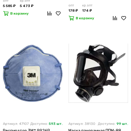
опт
кр.опт
опт
кр.опт
5 585 ₽
5 473 ₽
178 ₽
174 ₽
В корзину
В корзину
Артикул: 47107
Доступно:
593 шт.
Артикул: 38130
Доступно:
99 шт.
Респиратор 3M™ 9926Р
Маска панорамная ППМ-88