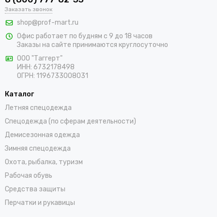
Заказать звонок
составит труда подобрать подходящие товары, среди
которых адаптеры для противоаэрозольных фильтров,
shop@prof-mart.ru
держатели для предфильтров, готовые комплекты,
Офис работает по будням с 9 до 18 часов
изолирующие полумаски, панорамные маски и другие СИЗ.
Заказы на сайте принимаются круглосуточно
Доставка покупок возможна по Анадырю и остальным
ООО "Таггерт"
регионам России в самые короткие сроки.
ИНН: 6732178498
ОГРН: 1196733008031
Каталог
Летняя спецодежда
Спецодежда (по сферам деятельности)
Демисезонная одежда
Зимняя спецодежда
Охота, рыбалка, туризм
Рабочая обувь
Средства защиты
Перчатки и рукавицы