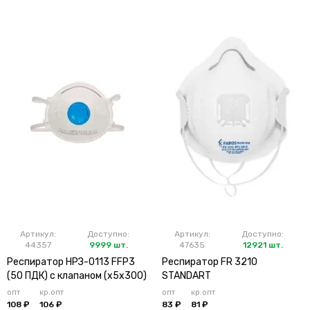
Артикул:
Доступно:
Артикул:
Доступно:
44357
9999 шт.
47635
12921 шт.
Респиратор НРЗ-0113 FFP3
Респиратор FR 3210
(50 ПДК) с клапаном (х5х300)
STANDART
опт
кр.опт
опт
кр.опт
108 ₽
106 ₽
83 ₽
81 ₽