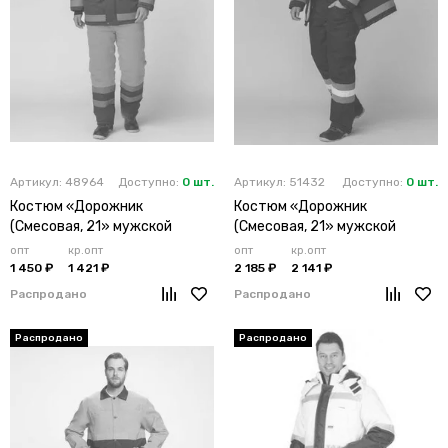
Артикул: 48964
Доступно:
0 шт.
Артикул: 51432
Доступно:
0 шт.
Костюм «Дорожник
Костюм «Дорожник
(Смесовая, 21» мужской
(Смесовая, 21» мужской
утепленный оранжевый
утепленный лимонный
опт
кр.опт
опт
кр.опт
1 450 ₽
1 421 ₽
2 185 ₽
2 141 ₽
Распродано
Распродано