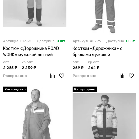
Артикул: 51332
Доступно:
0 шт.
Артикул: 45799
Доступно:
0 шт.
Костюм «Дорожника ROAD
Костюм «Дорожника» с
WORK» мужской летний
брюками мужской
оранжевый
васильковый
опт
кр.опт
опт
кр.опт
2 285 ₽
2 239 ₽
269 ₽
264 ₽
Распродано
Распродано