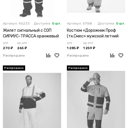
Артикул: 45233
Доступно:
0 шт.
Артикул: 51168
Доступно:
0 шт.
Жилет сигнальный с СОП
Костюм «Дорожник Проф
СИРИУС-ТРАССА оранжевый
(тк.Смес» мужской летний
темно-синий
опт
кр.опт
опт
кр.опт
270 ₽
265 ₽
1 285 ₽
1 259 ₽
Распродано
Распродано