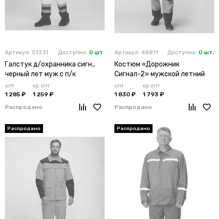
Артикул: 51331
Доступно:
0 шт.
Артикул: 48811
Доступно:
0 шт.
Галстук д/охранника сигн.,
Костюм «Дорожник
черный лет муж с п/к
Сигнал-2» мужской летний
Дорожник с укороченной,
оранжевый
опт
кр.опт
опт
кр.опт
лимон.+ч
1 285 ₽
1 259 ₽
1 830 ₽
1 793 ₽
Распродано
Распродано