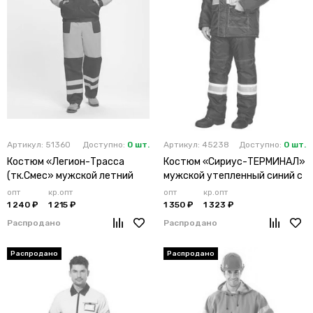
Артикул: 51360
Доступно:
0 шт.
Артикул: 45238
Доступно:
0 шт.
Костюм «Легион-Трасса
Костюм «Сириус-ТЕРМИНАЛ»
(тк.Смес» мужской летний
мужской утепленный синий с
оранжевый
п/к
опт
кр.опт
опт
кр.опт
1 240 ₽
1 215 ₽
1 350 ₽
1 323 ₽
Распродано
Распродано