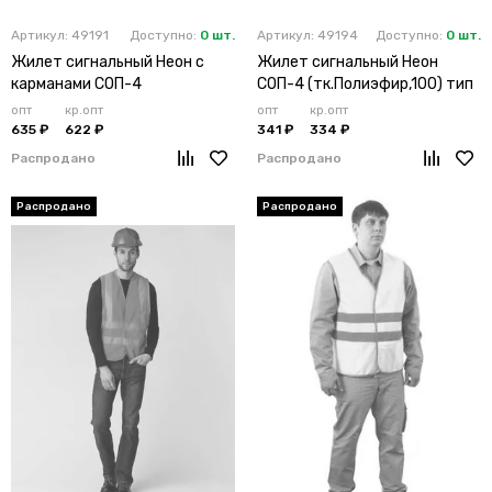
Артикул: 49191
Доступно:
0 шт.
Артикул: 49194
Доступно:
0 шт.
Жилет сигнальный Неон с
Жилет сигнальный Неон
карманами СОП-4
СОП-4 (тк.Полиэфир,100) тип
(тк.Полиэфир,130) тип 3,
3Э, лимонный
опт
кр.опт
опт
кр.опт
оранжевый
635 ₽
622 ₽
341 ₽
334 ₽
Распродано
Распродано