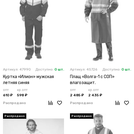
Артикул: 47990
Доступно:
0 шт.
Артикул: 45726
Доступно:
0 шт.
Куртка «Илион» мужская
Плащ «Волга-1 с СОП»
летняя синяя
влагозащит.
опт
кр.опт
опт
кр.опт
610 ₽
598 ₽
2 485 ₽
2 435 ₽
Распродано
Распродано