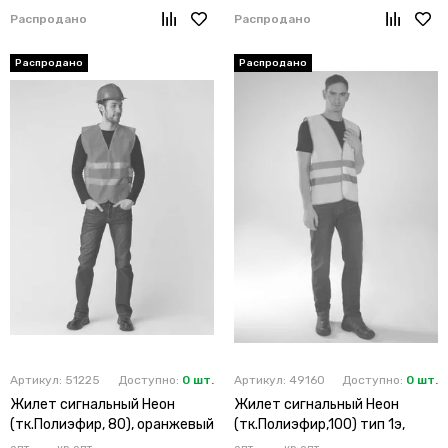
Распродано
Распродано
Артикул: 51225
Доступно:
0 шт.
Артикул: 49160
Доступно:
0 шт.
Жилет сигнальный Неон
Жилет сигнальный Неон
(тк.Полиэфир, 80), оранжевый
(тк.Полиэфир,100) тип 1э,
лимонный