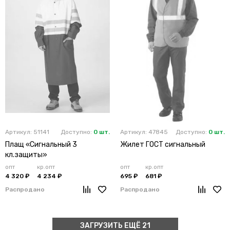
Артикул: 51141
Доступно:
0 шт.
Артикул: 47845
Доступно:
0 шт.
Плащ «Сигнальный 3
Жилет ГОСТ сигнальный
кл.защиты»
опт
кр.опт
опт
кр.опт
4 320 ₽
4 234 ₽
695 ₽
681 ₽
Распродано
Распродано
ЗАГРУЗИТЬ ЕЩЁ 21