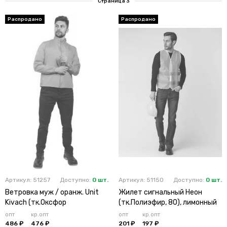
Страница 3
Артикул: 51257
Доступно:
0 шт.
Артикул: 51150
Доступно:
0 шт.
Ветровка муж / оранж. Unit
Жилет сигнальный Неон
Kivach (тк.Оксфор
(тк.Полиэфир, 80), лимонный
опт
кр.опт
опт
кр.опт
486 ₽
476 ₽
201 ₽
197 ₽