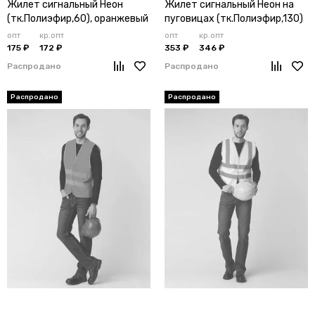
Жилет сигнальный Неон
Жилет сигнальный Неон на
(тк.Полиэфир,60), оранжевый
пуговицах (тк.Полиэфир,130)
тип 1а, оранжевый
опт
кр.опт
опт
кр.опт
175 ₽
172 ₽
353 ₽
346 ₽
Распродано
Распродано