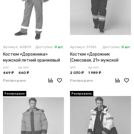
Артикул: 45809
Доступно:
0 шт.
Артикул: 51145
Доступно:
0 шт.
Костюм «Дорожника»
Костюм «Дорожник
мужской летний оранжевый
(Смесовая, 21» мужской
утепленный лимонный
опт
кр.опт
опт
кр.опт
469 ₽
460 ₽
2 030 ₽
1 989 ₽
Распродано
Распродано