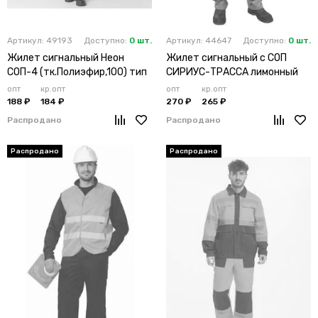
Артикул: 49193
Доступно:
0 шт.
Артикул: 44647
Доступно:
0 шт.
Жилет сигнальный Неон
Жилет сигнальный с СОП
СОП-4 (тк.Полиэфир,100) тип
СИРИУС-ТРАССА лимонный
3Э, оранжевый
опт
кр.опт
опт
кр.опт
188 ₽
184 ₽
270 ₽
265 ₽
Распродано
Распродано