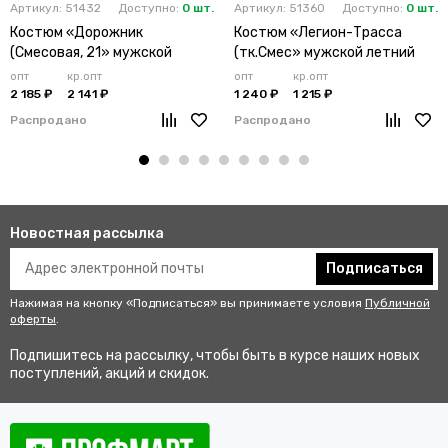
Артикул: 51432
Доступно:
0 шт.
Артикул: 51360
Доступно:
0 шт.
Костюм «Дорожник
Костюм «Легион-Трасса
(Смесовая, 21» мужской
(тк.Смес» мужской летний
утепленный лимонный
оранжевый
опт
кр.опт
опт
кр.опт
2 185 ₽
2 141 ₽
1 240 ₽
1 215 ₽
Распродано
Распродано
Новостная рассылка
Подписаться
Нажимая на кнопку «Подписаться» вы принимаете условия
Публичной
оферты
.
Подпишитесь на рассылку, чтобы быть в курсе наших новых
поступлений, акций и скидок.