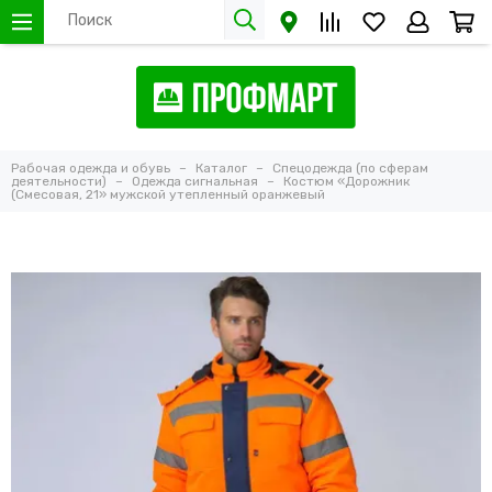
Рабочая одежда и обувь
Каталог
Спецодежда (по сферам
деятельности)
Одежда сигнальная
Костюм «Дорожник
(Смесовая, 21» мужской утепленный оранжевый