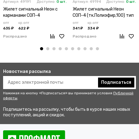
Артикул: 49191
Доступно:
0 шт.
Артикул: 49194
Доступно:
0 шт.
Жилет сигнальный Неон с
Жилет сигнальный Неон
карманами СОП-4
СОП-4 (тк.Полиэфир,100) тип
(тк.Полиэфир,130) тип 3,
3Э, лимонный
опт
кр.опт
опт
кр.опт
оранжевый
635 ₽
622 ₽
341 ₽
334 ₽
Распродано
Распродано
Новостная рассылка
Подписаться
Нажимая на кнопку «Подписаться» вы принимаете условия
Публичной
оферты
.
Подпишитесь на рассылку, чтобы быть в курсе наших новых
поступлений, акций и скидок.