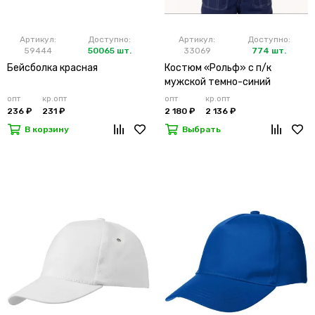
Артикул:
Доступно:
Артикул:
Доступно:
59444
50065 шт.
33069
774 шт.
Бейсболка красная
Костюм «Рольф» с п/к
мужской темно-синий
опт
кр.опт
опт
кр.опт
236 ₽
231 ₽
2 180 ₽
2 136 ₽
В корзину
Выбрать