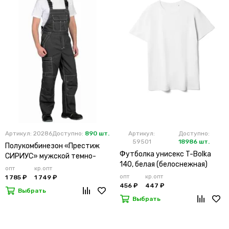
Артикул: 20286
Доступно:
890 шт.
Артикул:
Доступно:
59501
18986 шт.
Полукомбинезон «Престиж
Футболка унисекс T-Bolka
СИРИУС» мужской темно-
140, белая (белоснежная)
серый
опт
кр.опт
опт
кр.опт
1 785 ₽
1 749 ₽
456 ₽
447 ₽
Выбрать
Выбрать