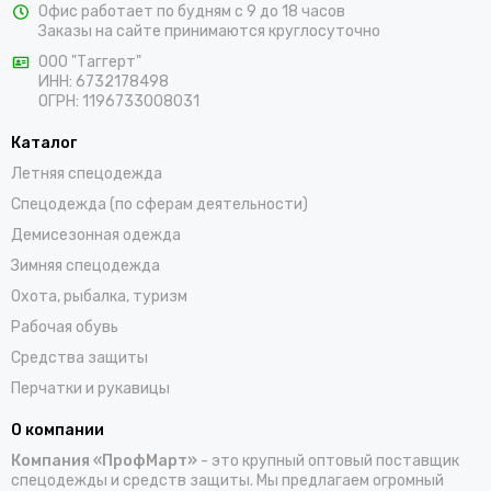
Офис работает по будням с 9 до 18 часов
предлагаем выбрать костюмы, комбинезоны, куртки, халаты,
Заказы на сайте принимаются круглосуточно
жилеты, фартуки, головные уборы и трикотажные изделия для
ООО "Таггерт"
работы. Доставка заказов осуществляется по Заречному и
ИНН: 6732178498
всей России проверенными транспортными компаниями.
ОГРН: 1196733008031
Каталог
Летняя спецодежда
Спецодежда (по сферам деятельности)
Демисезонная одежда
Зимняя спецодежда
Охота, рыбалка, туризм
Рабочая обувь
Средства защиты
Перчатки и рукавицы
О компании
Компания «ПрофМарт»
- это крупный оптовый поставщик
спецодежды и средств защиты. Мы предлагаем огромный