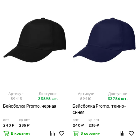
Артикул:
Доступно:
Артикул:
Доступно:
59413
33898 шт.
59410
33786 шт.
Бейсболка Promo, черная
Бейсболка Promo, темно-
синяя
опт
кр.опт
опт
кр.опт
240 ₽
235 ₽
240 ₽
235 ₽
В корзину
В корзину