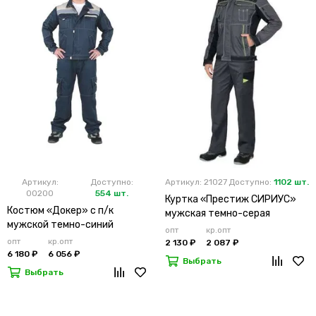
Артикул:
Доступно:
Артикул: 21027
Доступно:
1102 шт.
00200
554 шт.
Куртка «Престиж СИРИУС»
Костюм «Докер» с п/к
мужская темно-серая
мужской темно-синий
опт
кр.опт
опт
кр.опт
2 130 ₽
2 087 ₽
6 180 ₽
6 056 ₽
Выбрать
Выбрать