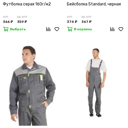
Футболка серая 160г/м2
Бейсболка Standard, черная
опт
кр.опт
опт
кр.опт
366 ₽
359 ₽
374 ₽
367 ₽
Выбрать
В корзину