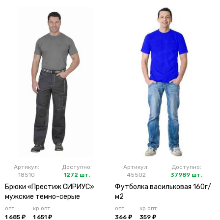
Артикул:
Доступно:
Артикул:
Доступно:
18510
1272 шт.
45502
37989 шт.
Брюки «Престиж СИРИУС»
Футболка васильковая 160г/
мужские темно-серые
м2
опт
кр.опт
опт
кр.опт
1 685 ₽
1 651 ₽
366 ₽
359 ₽