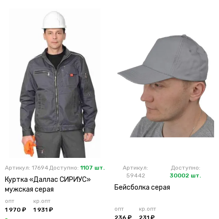
Артикул: 17694
Доступно:
1107 шт.
Артикул:
Доступно:
59442
30002 шт.
Куртка «Даллас СИРИУС»
Бейсболка серая
мужская серая
опт
кр.опт
опт
кр.опт
1 970 ₽
1 931 ₽
236 ₽
231 ₽