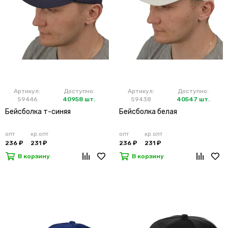
Артикул:
Доступно:
Артикул:
Доступно:
59446
40958 шт.
59438
40547 шт.
Бейсболка т-синяя
Бейсболка белая
опт
кр.опт
опт
кр.опт
236 ₽
231 ₽
236 ₽
231 ₽
В корзину
В корзину