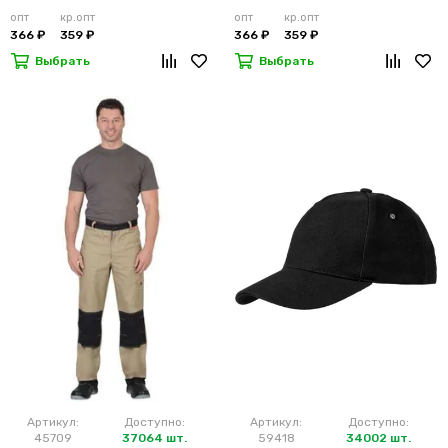
опт
кр.опт
опт
кр.опт
366 ₽
359 ₽
366 ₽
359 ₽
Выбрать
Выбрать
Артикул:
Доступно:
Артикул:
Доступно:
45709
37064 шт.
59418
34002 шт.