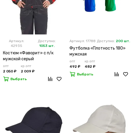
Артикул:
Доступно:
Артикул: 17788
Доступно:
200 шт.
42935
1053 шт.
Футболка «Плотность 180»
Костюм «Фаворит» с п/к
мужская
мужской серый
опт
кр.опт
опт
кр.опт
492 ₽
482 ₽
2 050 ₽
2 009 ₽
Выбрать
Выбрать