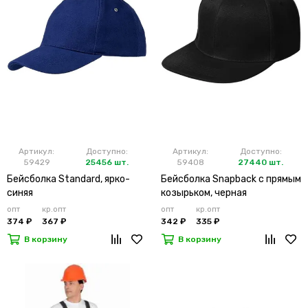
Артикул:
Доступно:
Артикул:
Доступно:
59429
25456 шт.
59408
27440 шт.
Бейсболка Standard, ярко-
Бейсболка Snapback с прямым
синяя
козырьком, черная
опт
кр.опт
опт
кр.опт
374 ₽
367 ₽
342 ₽
335 ₽
В корзину
В корзину