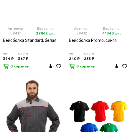
Артикул:
Доступно:
Артикул:
Доступно:
59417
29862 шт.
59412
41848 шт.
Бейсболка Standard, белая
Бейсболка Promo, синяя
опт
кр.опт
опт
кр.опт
374 ₽
367 ₽
240 ₽
235 ₽
В корзину
В корзину