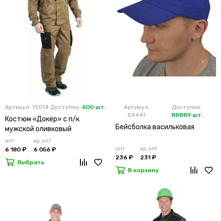
Артикул: 15014
Доступно:
600 шт.
Артикул:
Доступно:
59441
88889 шт.
Костюм «Докер» с п/к
Бейсболка васильковая
мужской оливковый
опт
кр.опт
опт
кр.опт
6 180 ₽
6 056 ₽
236 ₽
231 ₽
Выбрать
В корзину