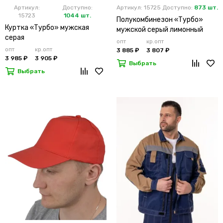
Артикул:
Доступно:
Артикул: 15725
Доступно:
873 шт.
15723
1044 шт.
Полукомбинезон «Турбо»
Куртка «Турбо» мужская
мужской серый лимонный
серая
опт
кр.опт
опт
кр.опт
3 885 ₽
3 807 ₽
3 985 ₽
3 905 ₽
Выбрать
Выбрать