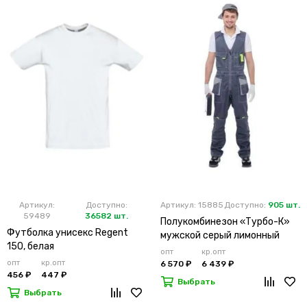
Артикул:
Доступно:
Артикул: 15885
Доступно:
905 шт.
59489
36582 шт.
Полукомбинезон «Турбо-К»
Футболка унисекс Regent
мужской серый лимонный
150, белая
опт
кр.опт
опт
кр.опт
6 570 ₽
6 439 ₽
456 ₽
447 ₽
Выбрать
Выбрать